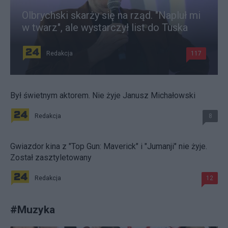
Olbrychski skarży się na rząd. "Napluł mi
w twarz", ale wystarczył list do Tuska
Redakcja
117
Był świetnym aktorem. Nie żyje Janusz Michałowski
Redakcja
8
Gwiazdor kina z "Top Gun: Maverick" i "Jumanji" nie żyje.
Został zasztyletowany
Redakcja
12
#
Muzyka