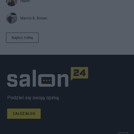
report
Marcin B. Brixen
Napisz notkę
Podziel się swoją opinią
ZAŁÓŻ BLOG