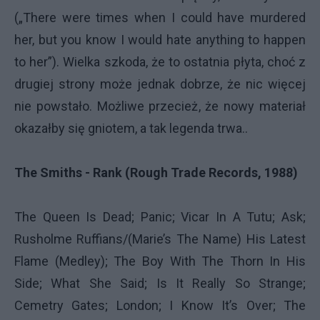
(„There were times when I could have murdered
her, but you know I would hate anything to happen
to her”). Wielka szkoda, że to ostatnia płyta, choć z
drugiej strony może jednak dobrze, że nic więcej
nie powstało. Możliwe przecież, że nowy materiał
okazałby się gniotem, a tak legenda trwa..
The Smiths - Rank (Rough Trade Records, 1988)
The Queen Is Dead; Panic; Vicar In A Tutu; Ask;
Rusholme Ruffians/(Marie’s The Name) His Latest
Flame (Medley); The Boy With The Thorn In His
Side; What She Said; Is It Really So Strange;
Cemetry Gates; London; I Know It’s Over; The