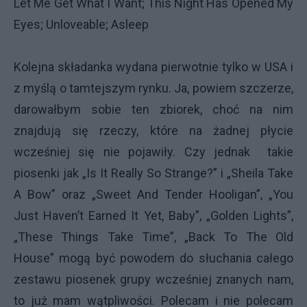
Let Me Get What I Want; This Night Has Opened My
Eyes; Unloveable; Asleep
Kolejna składanka wydana pierwotnie tylko w USA i
z myślą o tamtejszym rynku. Ja, powiem szczerze,
darowałbym sobie ten zbiorek, choć na nim
znajdują się rzeczy, które na żadnej płycie
wcześniej się nie pojawiły. Czy jednak takie
piosenki jak „Is It Really So Strange?” i „Sheila Take
A Bow” oraz „Sweet And Tender Hooligan”, „You
Just Haven’t Earned It Yet, Baby”, „Golden Lights”,
„These Things Take Time”, „Back To The Old
House” mogą być powodem do słuchania całego
zestawu piosenek grupy wcześniej znanych nam,
to już mam wątpliwości. Polecam i nie polecam