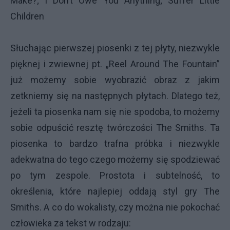
Make?; I Don’t Owe You Anything; Suffer Little
Children
Słuchając pierwszej piosenki z tej płyty, niezwykle
pięknej i zwiewnej pt. „Reel Around The Fountain”
już możemy sobie wyobrazić obraz z jakim
zetkniemy się na następnych płytach. Dlatego też,
jeżeli ta piosenka nam się nie spodoba, to możemy
sobie odpuścić resztę twórczości The Smiths. Ta
piosenka to bardzo trafna próbka i niezwykle
adekwatna do tego czego możemy się spodziewać
po tym zespole. Prostota i subtelność, to
określenia, które najlepiej oddają styl gry The
Smiths. A co do wokalisty, czy można nie pokochać
człowieka za tekst w rodzaju: