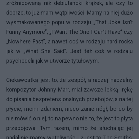
zróżnicowaną niż debiutancki krążek, ale czy to
dobrze, to już mam wątpliwości. Mamy na niej dużo
wysmakowanego popu w rodzaju „That Joke Isn’t
Funny Anymore”, „I Want The One I Can’t Have” czy
„Nowhere Fast”, a nawet coś w rodzaju hard rocka
jak w „What She Said”. Jest też coś w rodzaju
psychedelii jak w utworze tytułowym.
Ciekawostką jest to, że zespół, a raczej naczelny
kompozytor Johnny Marr, miał zawsze lekką rękę
do pisania bezpretensjonalnych przebojów, a na tej
płycie, moim zdaniem, nieco zaniemógł, bo co by
nie mówić o niej, to na pewno nie to, że jest to płyta
przebojowa. Tym razem, mimo że słuchając jej
nadal nie mamy wątpliwości, iż jest to The Smiths,