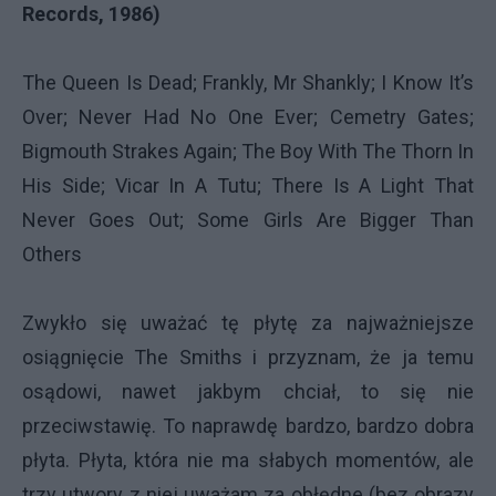
Records, 1986)
The Queen Is Dead; Frankly, Mr Shankly; I Know It’s
Over; Never Had No One Ever; Cemetry Gates;
Bigmouth Strakes Again; The Boy With The Thorn In
His Side; Vicar In A Tutu; There Is A Light That
Never Goes Out; Some Girls Are Bigger Than
Others
Zwykło się uważać tę płytę za najważniejsze
osiągnięcie The Smiths i przyznam, że ja temu
osądowi, nawet jakbym chciał, to się nie
przeciwstawię. To naprawdę bardzo, bardzo dobra
płyta. Płyta, która nie ma słabych momentów, ale
trzy utwory z niej uważam za obłędne (bez obrazy