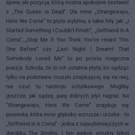
śpiew, ale pozycja, którą można spokojnie zestawić
z „The Queen Is Dead”. Dla mnie „Strangeways,
Here We Come” to płyta wybitna, a takie hity jak: „I
Started Something I Couldn’t Finish”, „Girlfriend In A
Coma”, „Stop Me If You Think You’ve Heard This
One Before” czy „Last Night I Dreamt That
Somebody Loved Me” to po prostu magiczna
poezja. Szkoda, że to ich ostatnia płyta, bo sądząc
tylko na podstawie muzyki znajdującej się na niej,
nie czuć tu nastroju schyłkowego. Mogliby
jeszcze, jak sądzę, parę dobrych płyt nagrać. Na
"Strangeways, Here We Come" znajduje się
piosenka, która mnie głęboko wzrusza i urzeka - to
„Girlfriend In A Coma” - jedna z najwybitniejszych w
dorobku The Smiths. I ten piękny, smutny tekst