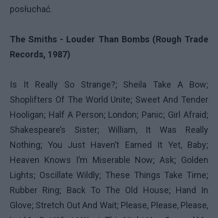
posłuchać.
The Smiths - Louder Than Bombs (Rough Trade
Records, 1987)
Is It Really So Strange?; Sheila Take A Bow;
Shoplifters Of The World Unite; Sweet And Tender
Hooligan; Half A Person; London; Panic; Girl Afraid;
Shakespeare’s Sister; William, It Was Really
Nothing; You Just Haven’t Earned It Yet, Baby;
Heaven Knows I’m Miserable Now; Ask; Golden
Lights; Oscillate Wildly; These Things Take Time;
Rubber Ring; Back To The Old House; Hand In
Glove; Stretch Out And Wait; Please, Please, Please,