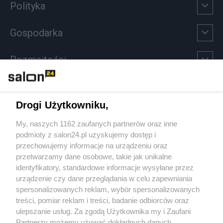
Polityka
Gospodarka
Rozmaitości
Technologie
Drogi Użytkowniku,
Sport
My, naszych 1162 zaufanych partnerów oraz inne
podmioty z salon24.pl uzyskujemy dostęp i
Społeczeństwo
przechowujemy informacje na urządzeniu oraz
przetwarzamy dane osobowe, takie jak unikalne
Kultura
identyfikatory, standardowe informacje wysyłane przez
urządzenie czy dane przeglądania w celu zapewniania
spersonalizowanych reklam, wybór spersonalizowanych
treści, pomiar reklam i treści, badanie odbiorców oraz
ulepszanie usług. Za zgodą Użytkownika my i Zaufani
X
Facebook
Instagram
Youtube
Partnerzy możemy używać dokładnych danych