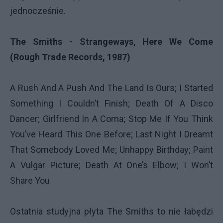
jednocześnie.
The Smiths - Strangeways, Here We Come
(Rough Trade Records, 1987)
A Rush And A Push And The Land Is Ours; I Started
Something I Couldn’t Finish; Death Of A Disco
Dancer; Girlfriend In A Coma; Stop Me If You Think
You’ve Heard This One Before; Last Night I Dreamt
That Somebody Loved Me; Unhappy Birthday; Paint
A Vulgar Picture; Death At One’s Elbow; I Won’t
Share You
Ostatnia studyjna płyta The Smiths to nie łabędzi