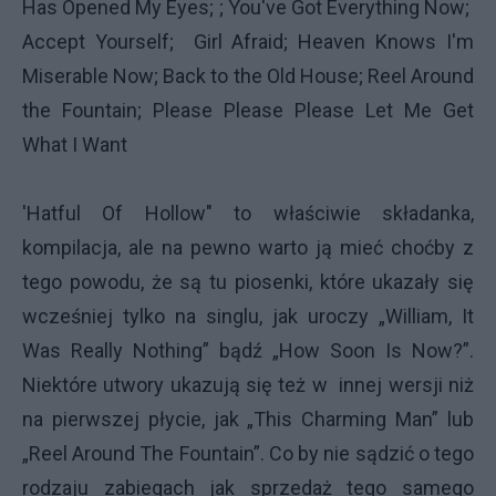
Has Opened My Eyes; ; You've Got Everything Now;
Accept Yourself; Girl Afraid; Heaven Knows I'm
Miserable Now; Back to the Old House; Reel Around
the Fountain; Please Please Please Let Me Get
What I Want
'Hatful Of Hollow" to właściwie składanka,
kompilacja, ale na pewno warto ją mieć choćby z
tego powodu, że są tu piosenki, które ukazały się
wcześniej tylko na singlu, jak uroczy „William, It
Was Really Nothing” bądź „How Soon Is Now?”.
Niektóre utwory ukazują się też w innej wersji niż
na pierwszej płycie, jak „This Charming Man” lub
„Reel Around The Fountain”. Co by nie sądzić o tego
rodzaju zabiegach jak sprzedaż tego samego