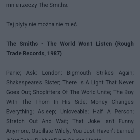
mnie rzeczy The Smiths.
Tej płyty nie można nie mieć.
The Smiths - The World Won't Listen (Rough
Trade Records, 1987)
Panic; Ask; London; Bigmouth Strikes Again;
Shakespeare’s Sister; There Is A Light That Never
Goes Out; Shoplifters Of The World Unite; The Boy
With The Thorn In His Side; Money Changes
Everything; Asleep; Unloveable; Half A Person;
Stretch Out And Wait; That Joke Isn’t Funny
Anymore; Oscillate Wildly; You Just Haven’t Earned