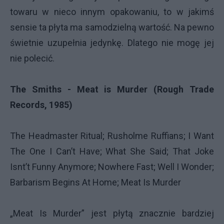
towaru w nieco innym opakowaniu, to w jakimś
sensie ta płyta ma samodzielną wartość. Na pewno
świetnie uzupełnia jedynkę. Dlatego nie mogę jej
nie polecić.
The Smiths - Meat is Murder (Rough Trade
Records, 1985)
The Headmaster Ritual; Rusholme Ruffians; I Want
The One I Can’t Have; What She Said; That Joke
Isnt’t Funny Anymore; Nowhere Fast; Well I Wonder;
Barbarism Begins At Home; Meat Is Murder
„Meat Is Murder” jest płytą znacznie bardziej