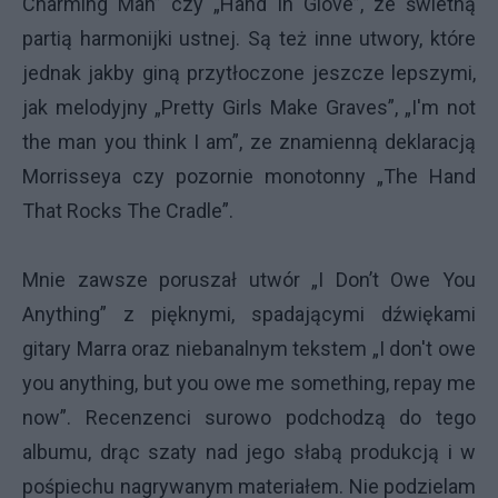
Charming Man” czy „Hand In Glove”, ze świetną
partią harmonijki ustnej. Są też inne utwory, które
jednak jakby giną przytłoczone jeszcze lepszymi,
jak melodyjny „Pretty Girls Make Graves”, „I'm not
the man you think I am”, ze znamienną deklaracją
Morrisseya czy pozornie monotonny „The Hand
That Rocks The Cradle”.
Mnie zawsze poruszał utwór „I Don’t Owe You
Anything” z pięknymi, spadającymi dźwiękami
gitary Marra oraz niebanalnym tekstem „I don't owe
you anything, but you owe me something, repay me
now”. Recenzenci surowo podchodzą do tego
albumu, drąc szaty nad jego słabą produkcją i w
pośpiechu nagrywanym materiałem. Nie podzielam