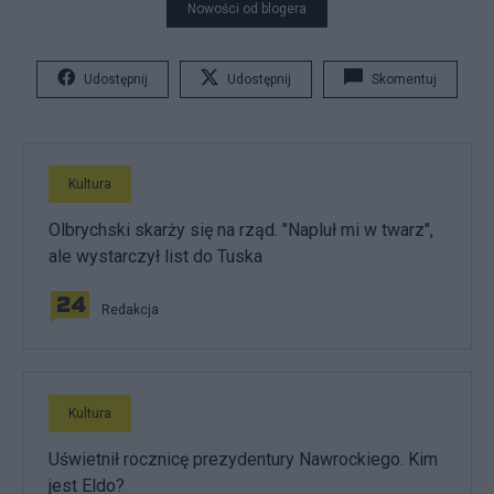
Nowości od blogera
Udostępnij
Udostępnij
Skomentuj
Kultura
Olbrychski skarży się na rząd. "Napluł mi w twarz",
ale wystarczył list do Tuska
Redakcja
Kultura
Uświetnił rocznicę prezydentury Nawrockiego. Kim
jest Eldo?