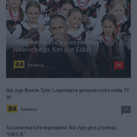
Uświetnił rocznicę prezydentury
Nawrockiego. Kim jest Eldo?
Redakcja
85
Nie żyje Bonnie Tyler. Legendarna gwiazda rocka miała 75
lat
Redakcja
15
Ta piosenka była legendarna. Nie żyje głos przeboju
"Y.M.C.A."