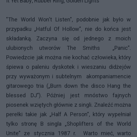
It Yet Baby; Rubber Ring; Golden Lights
"The World Won't Listen", podobnie jak było w
przypadku „Hatful Of Hollow”, nie do końca jest
składanką. Zaczyna się od jednego z moich
ulubionych utworów The Smiths „Panic”.
Powiedzcie jak można nie kochać człowieka, który
śpiewa o paleniu dyskotek i wieszaniu didżejów
przy wyważonym i subtelnym akompaniamencie
gitarowego tria („Burn down the disco Hang the
blessed DJ”). Później jest mnóstwo fajnych
piosenek wziętych głównie z singli. Znaleźć można
perełki takie jak „Half A Person”, który wypełniał
tylko stronę B singla „Shoplifters of the World
Unite” ze stycznia 1987 r. Warto mieć, warto