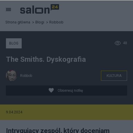
Strona główna
Blogi
Robbob
48
BLOG
The Smiths. Dyskografia
Robbob
KULTURA
Obserwuj notkę
9.04.2024
Intrygujący zespól, który doceniam