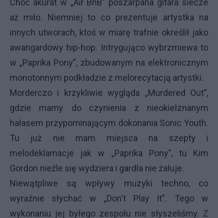
Choć akurat w „Air BnB” poszarpana gitara siecze
aż miło. Niemniej to co prezentuje artystka na
innych utworach, ktoś w miarę trafnie określił jako
awangardowy hip-hop. Intrygująco wybrzmiewa to
w „Paprika Pony”, zbudowanym na elektronicznym
monotonnym podkładzie z melorecytacją artystki.
Morderczo i krzykliwie wygląda „Murdered Out”,
gdzie mamy do czynienia z nieokiełznanym
hałasem przypominającym dokonania Sonic Youth.
Tu już nie mam miejsca na szepty i
melodeklamacje jak w „Paprika Pony”, tu Kim
Gordon nieźle się wydziera i gardła nie żałuje.
Niewątpliwe są wpływy muzyki techno, co
wyraźnie słychać w „Don't Play It”. Tego w
wykonaniu jej byłego zespołu nie słyszeliśmy. Z