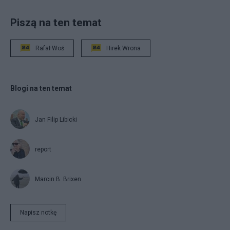
Piszą na ten temat
Rafał Woś
Hirek Wrona
Blogi na ten temat
Jan Filip Libicki
report
Marcin B. Brixen
Napisz notkę