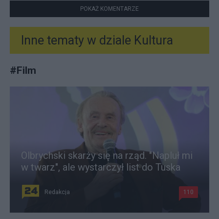
POKAŻ KOMENTARZE
Inne tematy w dziale
Kultura
#
Film
Olbrychski skarży się na rząd. "Napluł mi
w twarz", ale wystarczył list do Tuska
Redakcja
110