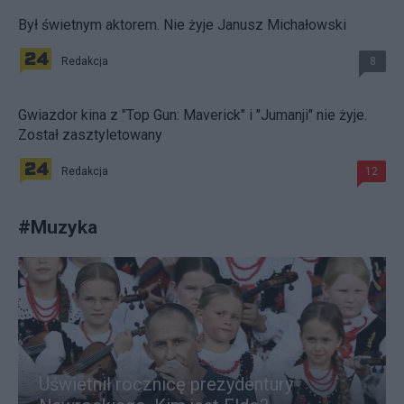
Był świetnym aktorem. Nie żyje Janusz Michałowski
Redakcja
8
Gwiazdor kina z "Top Gun: Maverick" i "Jumanji" nie żyje.
Został zasztyletowany
Redakcja
12
#
Muzyka
Uświetnił rocznicę prezydentury