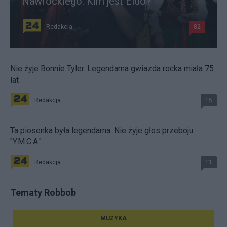
Nawrockiego. Kim jest Eldo?
Redakcja
82
Nie żyje Bonnie Tyler. Legendarna gwiazda rocka miała 75
lat
Redakcja
15
Ta piosenka była legendarna. Nie żyje głos przeboju
"Y.M.C.A."
Redakcja
11
Tematy Robbob
MUZYKA