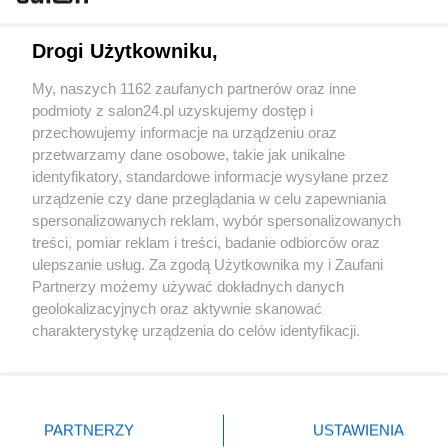
Technologie
Drogi Użytkowniku,
Sport
My, naszych 1162 zaufanych partnerów oraz inne
podmioty z salon24.pl uzyskujemy dostęp i
Społeczeństwo
przechowujemy informacje na urządzeniu oraz
przetwarzamy dane osobowe, takie jak unikalne
Kultura
identyfikatory, standardowe informacje wysyłane przez
urządzenie czy dane przeglądania w celu zapewniania
spersonalizowanych reklam, wybór spersonalizowanych
treści, pomiar reklam i treści, badanie odbiorców oraz
ulepszanie usług. Za zgodą Użytkownika my i Zaufani
X
Facebook
Instagram
Youtube
Partnerzy możemy używać dokładnych danych
geolokalizacyjnych oraz aktywnie skanować
charakterystykę urządzenia do celów identyfikacji.
Web Content Media sp. z o. o. © 2022
Ponieważ cenimy Twoją prywatność, prosimy o zgodę na
korzystanie z tych technologii poprzez kliknięcie
„Akceptuję”. Zgoda jest dobrowolna i zawsze możesz ją
Pomoc
O nas
Praca
Reklama
Kontakt
zmienić/wycofać klikając przycisk ustawień prywatności
PARTNERZY
USTAWIENIA
znajdujący się w lewym dolnym rogu strony
. Niektóre