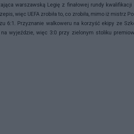
ca warszawską Legię z finałowej rundy kwalifikacji 
epis, więc UEFA zrobiła to, co zrobiła, mimo iż mistrz Po
zu 6:1. Przyznanie walkoweru na korzyść ekipy ze Szk
la na wyjeździe, więc 3:0 przy zielonym stoliku premio