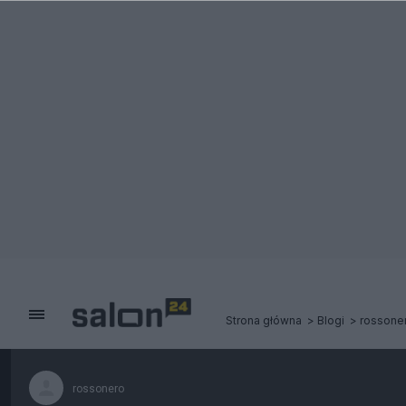
Strona główna
Blogi
rossone
rossonero