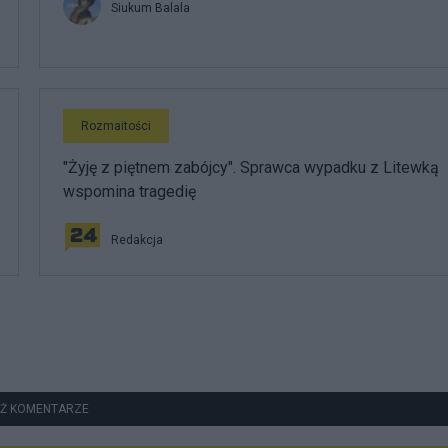
Siukum Balala
Rozmaitości
"Żyję z piętnem zabójcy". Sprawca wypadku z Litewką
wspomina tragedię
Redakcja
Ż KOMENTARZE