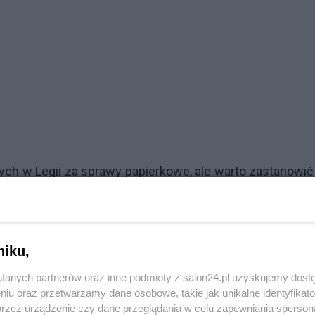
ch w Legii za sprawy papierkowe, ale warto zastanowić
wi oraz egzekwuje. Bezwzględnie obecne przepisy p
się wyłącznie do niszczarki. Dlaczego? Owszem, „gdyba
sobie sytuację, że Legia w Warszawie pokonuje Celtic 
niku,
sji UEFA? Dogrywka? W przyspieszonym trybie? Wolne ż
fanych partnerów oraz inne podmioty z salon24.pl uzyskujemy dost
ia. Sądzę, że furtkę do walkoweru otworzył nie tyle 
niu oraz przetwarzamy dane osobowe, takie jak unikalne identyfikat
 meczu na Łazienkowskiej, gdzie Szkoci strzelili gola, 
przez urządzenie czy dane przeglądania w celu zapewniania sperson