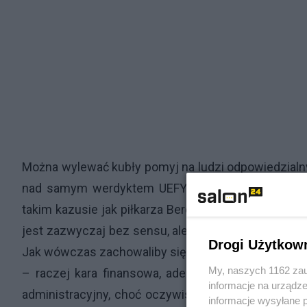
Można wylewać kubły pomyj na ludzi odpowiedzialny
nad samym werdyktem UEFY i prawem które stano
takim kazusie jak piłkarza Bereszyńskiego, nadają 
jest zazwyczaj bez sensu, ale spróbujmy wyobrazić 
Drogi Użytkow
Jak wówczas zachowaliby się przedstawiciele komi
My, naszych 1162 zau
– raczej kara finansowa, adekwatna do przewinien
informacje na urządze
administracyjny, choć oczywisty, ale właśnie wynik
informacje wysyłane 