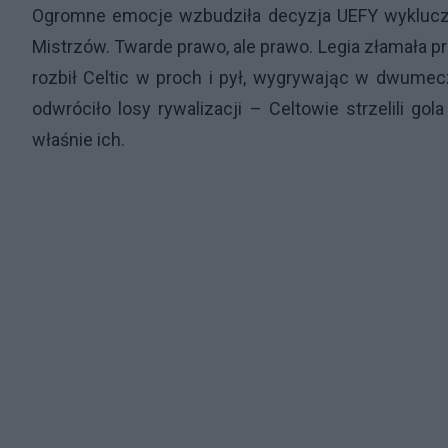
Ogromne emocje wzbudziła decyzja UEFY wykluczają
Mistrzów. Twarde prawo, ale prawo. Legia złamała prz
rozbił Celtic w proch i pył, wygrywając w dwumec
odwróciło losy rywalizacji – Celtowie strzelili go
właśnie ich.