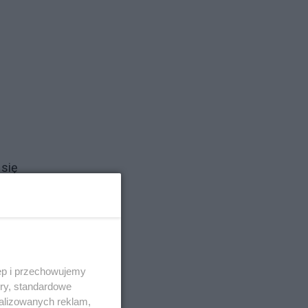
 się
rzy
nie”
3:0.
arty
ęp i przechowujemy
błąd
ory, standardowe
albo
alizowanych reklam,