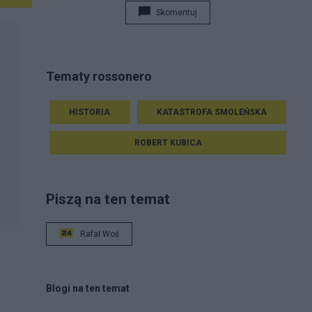
Skomentuj
Tematy rossonero
HISTORIA
KATASTROFA SMOLEŃSKA
ROBERT KUBICA
Piszą na ten temat
Rafał Woś
Blogi na ten temat