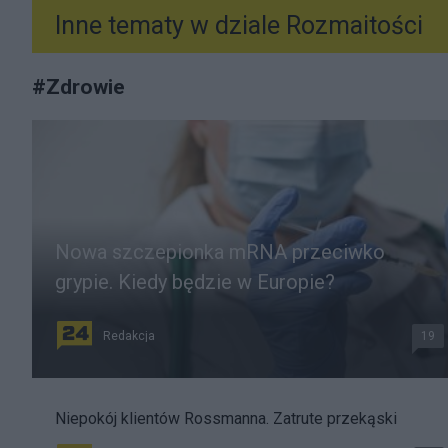
Inne tematy w dziale
Rozmaitości
#
Zdrowie
Nowa szczepionka mRNA przeciwko
grypie. Kiedy będzie w Europie?
Redakcja
19
Niepokój klientów Rossmanna. Zatrute przekąski