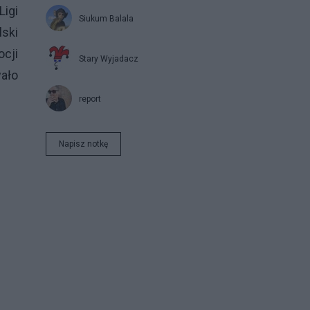
Ligi
Siukum Balala
lski
ocji
Stary Wyjadacz
wało
report
Napisz notkę