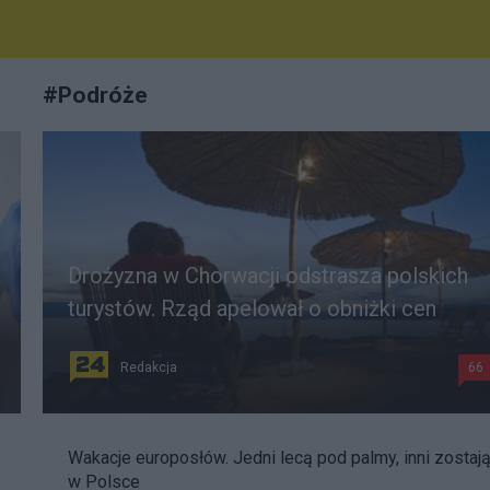
#
Podróże
Drożyzna w Chorwacji odstrasza polskich
turystów. Rząd apelował o obniżki cen
Redakcja
66
Wakacje europosłów. Jedni lecą pod palmy, inni zostaj
w Polsce