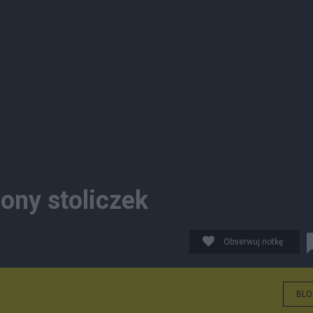
lony stoliczek
Obserwuj notkę
BLO