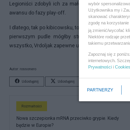
Legioniści zdobyli ich za mało, bo przy wynikach
wybór spersonalizowan
Użytkownika my i Zau
awansu do fazy play-off.
skanować charakterys
zgodę na korzystanie 
I dlatego, tak po kibicowsku, to niezwykle szkoda br
ją zmienić/wycofać kl
pierwszym pudle mógłby strzelać Radović. Był w 
Niektóre rodzaje prz
takiemu przetwarzaniu
wszystko, Vrdoljak zapewne uniknąłby kompromitacji 
Zapoznaj się z poniż
internetowych. Szcze
Prywatności
i
Cookie
Autor: rossonero
Udostępnij
Udostępnij
Lubię to!
S
PARTNERZY
Rozmaitości
Nowa szczepionka mRNA przeciwko grypie. Kiedy
będzie w Europie?