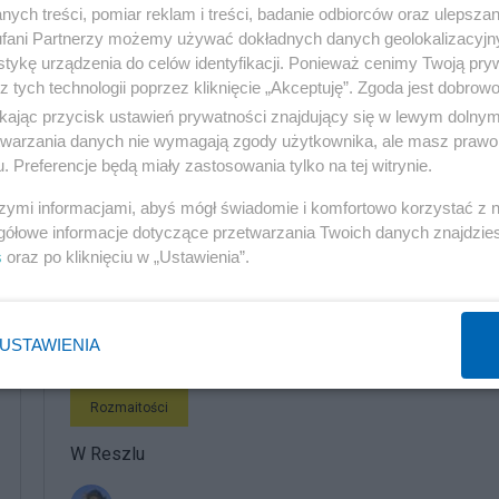
 4:0, 6:1 cz 5:1 nie byłoby sposobu odebrać warszawi
ych treści, pomiar reklam i treści, badanie odbiorców oraz ulepszan
fani Partnerzy możemy używać dokładnych danych geolokalizacyjn
tykę urządzenia do celów identyfikacji. Ponieważ cenimy Twoją pry
z tych technologii poprzez kliknięcie „Akceptuję”. Zgoda jest dobro
aku goli z rzutów karnych oraz uporu niejakiego Vrdoljaka
ikając przycisk ustawień prywatności znajdujący się w lewym dolny
gazie, kręcił Celtami jak chciał, wychodziło mu nie
etwarzania danych nie wymagają zgody użytkownika, ale masz prawo 
. Preferencje będą miały zastosowania tylko na tej witrynie.
a Serb ustrzeliłby hat-tricka.
szymi informacjami, abyś mógł świadomie i komfortowo korzystać z
gółowe informacje dotyczące przetwarzania Twoich danych znajdzi
s
oraz po kliknięciu w „Ustawienia”.
komentuj
Obserwuj notkę
USTAWIENIA
Rozmaitości
W Reszlu