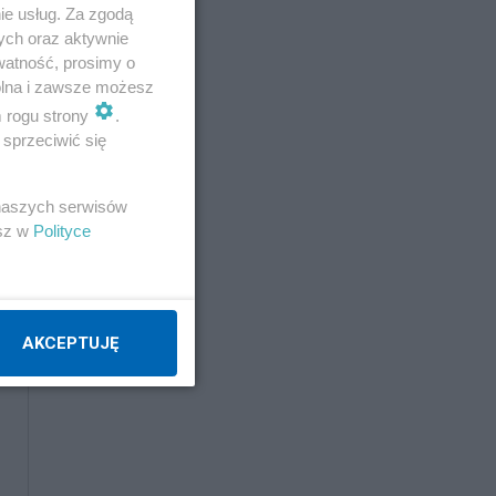
akom
ie usług. Za zgodą
ych oraz aktywnie
watność, prosimy o
wolna i zawsze możesz
; po
m rogu strony
.
mal
sprzeciwić się
 naszych serwisów
esz w
Polityce
AKCEPTUJĘ