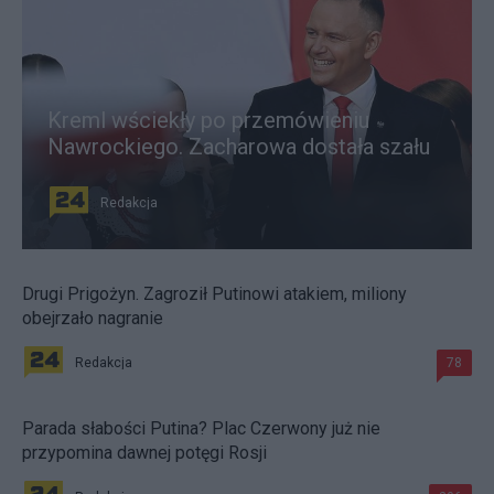
Kreml wściekły po przemówieniu
Nawrockiego. Zacharowa dostała szału
Redakcja
Drugi Prigożyn. Zagroził Putinowi atakiem, miliony
obejrzało nagranie
Redakcja
78
Parada słabości Putina? Plac Czerwony już nie
przypomina dawnej potęgi Rosji