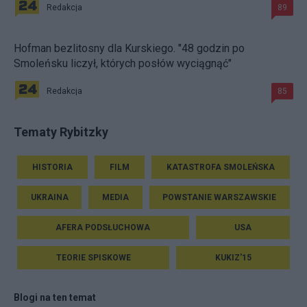
Redakcja
89
Hofman bezlitosny dla Kurskiego. "48 godzin po
Smoleńsku liczył, których posłów wyciągnąć"
Redakcja
85
Tematy Rybitzky
HISTORIA
FILM
KATASTROFA SMOLEŃSKA
UKRAINA
MEDIA
POWSTANIE WARSZAWSKIE
AFERA PODSŁUCHOWA
USA
TEORIE SPISKOWE
KUKIZ'15
Blogi na ten temat