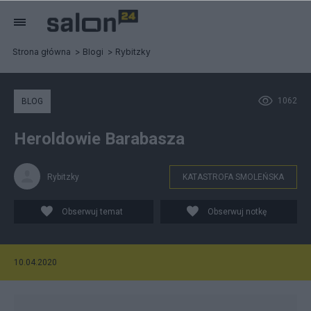
Strona główna
Blogi
Rybitzky
1062
BLOG
Heroldowie Barabasza
Rybitzky
KATASTROFA SMOLEŃSKA
Obserwuj temat
Obserwuj notkę
10.04.2020