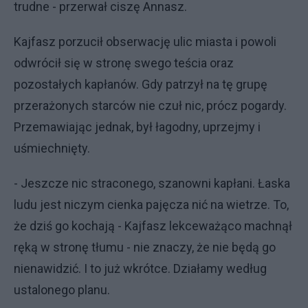
trudne - przerwał ciszę Annasz.
Kajfasz porzucił obserwację ulic miasta i powoli
odwrócił się w stronę swego teścia oraz
pozostałych kapłanów. Gdy patrzył na tę grupę
przerażonych starców nie czuł nic, prócz pogardy.
Przemawiając jednak, był łagodny, uprzejmy i
uśmiechnięty.
- Jeszcze nic straconego, szanowni kapłani. Łaska
ludu jest niczym cienka pajęcza nić na wietrze. To,
że dziś go kochają - Kajfasz lekceważąco machnął
ręką w stronę tłumu - nie znaczy, że nie będą go
nienawidzić. I to już wkrótce. Działamy według
ustalonego planu.