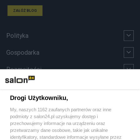
ZAŁÓŻ BLOG
Polityka
Gospodarka
Rozmaitości
Technologie
Drogi Użytkowniku,
Sport
My, naszych 1162 zaufanych partnerów oraz inne
podmioty z salon24.pl uzyskujemy dostęp i
Społeczeństwo
przechowujemy informacje na urządzeniu oraz
przetwarzamy dane osobowe, takie jak unikalne
Kultura
identyfikatory, standardowe informacje wysyłane przez