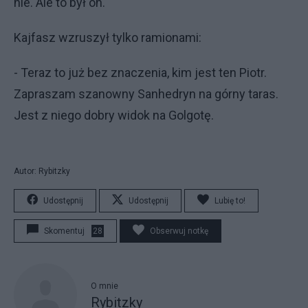
nie. Ale to był on.
Kajfasz wzruszył tylko ramionami:
- Teraz to już bez znaczenia, kim jest ten Piotr.
Zapraszam szanowny Sanhedryn na górny taras.
Jest z niego dobry widok na Golgotę.
Autor: Rybitzky
Udostępnij
Udostępnij
Lubię to!
Skomentuj
28
Obserwuj notkę
O mnie
Rybitzky