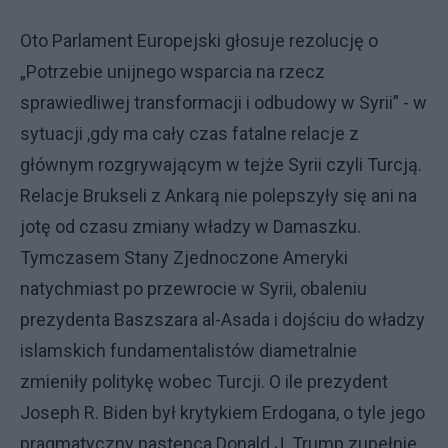
Oto Parlament Europejski głosuje rezolucję o
„Potrzebie unijnego wsparcia na rzecz
sprawiedliwej transformacji i odbudowy w Syrii” - w
sytuacji ,gdy ma cały czas fatalne relacje z
głównym rozgrywającym w tejże Syrii czyli Turcją.
Relacje Brukseli z Ankarą nie polepszyły się ani na
jotę od czasu zmiany władzy w Damaszku.
Tymczasem Stany Zjednoczone Ameryki
natychmiast po przewrocie w Syrii, obaleniu
prezydenta Baszszara al-Asada i dojściu do władzy
islamskich fundamentalistów diametralnie
zmieniły politykę wobec Turcji. O ile prezydent
Joseph R. Biden był krytykiem Erdogana, o tyle jego
pragmatyczny następca Donald J. Trump zupełnie