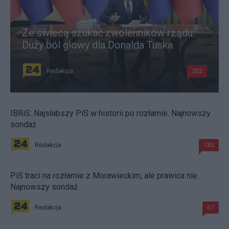
Ze świecą szukać zwolenników rządu.
Duży ból głowy dla Donalda Tuska
Redakcja
202
IBRiS: Najsłabszy PiS w historii po rozłamie. Najnowszy
sondaż
Redakcja
180
PiS traci na rozłamie z Morawieckim, ale prawica nie.
Najnowszy sondaż
Redakcja
67