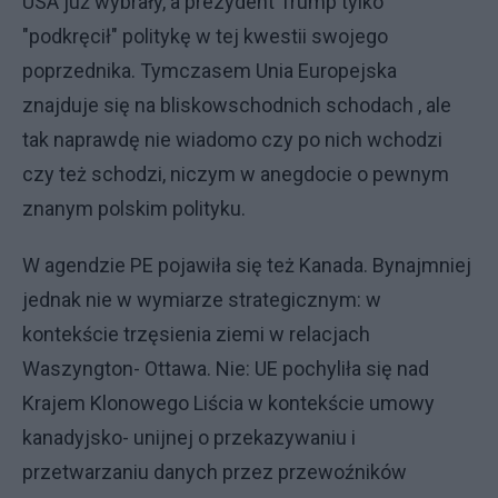
USA już wybrały, a prezydent Trump tylko
"podkręcił" politykę w tej kwestii swojego
poprzednika. Tymczasem Unia Europejska
znajduje się na bliskowschodnich schodach , ale
tak naprawdę nie wiadomo czy po nich wchodzi
czy też schodzi, niczym w anegdocie o pewnym
znanym polskim polityku.
W agendzie PE pojawiła się też Kanada. Bynajmniej
jednak nie w wymiarze strategicznym: w
kontekście trzęsienia ziemi w relacjach
Waszyngton- Ottawa. Nie: UE pochyliła się nad
Krajem Klonowego Liścia w kontekście umowy
kanadyjsko- unijnej o przekazywaniu i
przetwarzaniu danych przez przewoźników