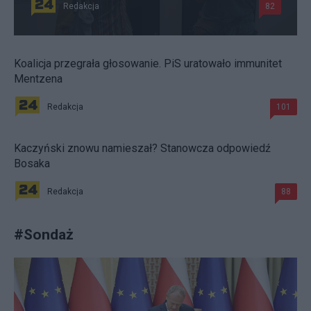
Redakcja
82
Koalicja przegrała głosowanie. PiS uratowało immunitet
Mentzena
Redakcja
101
Kaczyński znowu namieszał? Stanowcza odpowiedź
Bosaka
Redakcja
88
#
Sondaż