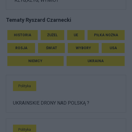
"RZYG,RZYG, WYMIOT"
Tematy Ryszard Czarnecki
HISTORIA
ŻUŻEL
UE
PIŁKA NOŻNA
ROSJA
ŚWIAT
WYBORY
USA
NIEMCY
UKRAINA
Polityka
UKRAINSKIE DRONY NAD POLSKĄ ?
Polityka