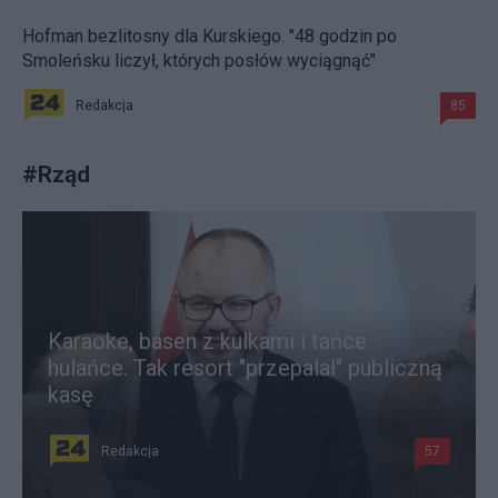
Hofman bezlitosny dla Kurskiego. "48 godzin po
Smoleńsku liczył, których posłów wyciągnąć"
Redakcja
85
#
Rząd
Karaoke, basen z kulkami i tańce
hulańce. Tak resort "przepalał" publiczną
kasę
Redakcja
57