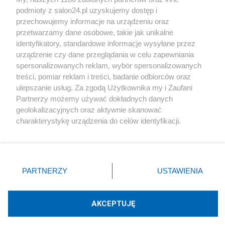
podmioty z salon24.pl uzyskujemy dostęp i
Społeczeństwo
przechowujemy informacje na urządzeniu oraz
przetwarzamy dane osobowe, takie jak unikalne
Kultura
identyfikatory, standardowe informacje wysyłane przez
urządzenie czy dane przeglądania w celu zapewniania
spersonalizowanych reklam, wybór spersonalizowanych
treści, pomiar reklam i treści, badanie odbiorców oraz
ulepszanie usług. Za zgodą Użytkownika my i Zaufani
X
Facebook
Instagram
Youtube
Partnerzy możemy używać dokładnych danych
geolokalizacyjnych oraz aktywnie skanować
charakterystykę urządzenia do celów identyfikacji.
Web Content Media sp. z o. o. © 2022
Ponieważ cenimy Twoją prywatność, prosimy o zgodę na
korzystanie z tych technologii poprzez kliknięcie
„Akceptuję”. Zgoda jest dobrowolna i zawsze możesz ją
Pomoc
O nas
Praca
Reklama
Kontakt
zmienić/wycofać klikając przycisk ustawień prywatności
PARTNERZY
USTAWIENIA
znajdujący się w lewym dolnym rogu strony
. Niektóre
rodzaje przetwarzania danych nie wymagają zgody
użytkownika, ale masz prawo sprzeciwić się takiemu
AKCEPTUJĘ
przetwarzaniu. Preferencje będą miały zastosowania tylko
Technologię dostarcza:
W3media.pl
na tej witrynie.