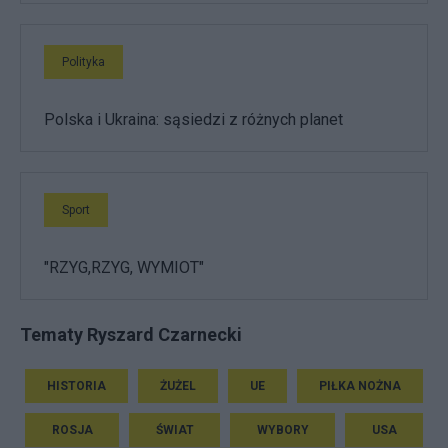
Polityka
Polska i Ukraina: sąsiedzi z różnych planet
Sport
"RZYG,RZYG, WYMIOT"
Tematy Ryszard Czarnecki
HISTORIA
ŻUŻEL
UE
PIŁKA NOŻNA
ROSJA
ŚWIAT
WYBORY
USA