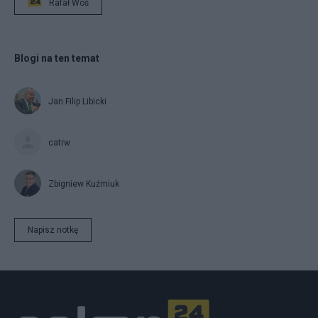
Rafał Woś
Blogi na ten temat
Jan Filip Libicki
catrw
Zbigniew Kuźmiuk
Napisz notkę