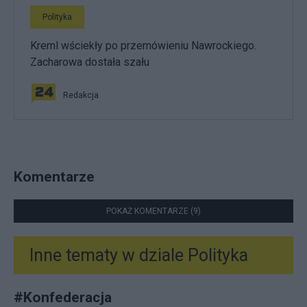
Polityka
Kreml wściekły po przemówieniu Nawrockiego.
Zacharowa dostała szału
Redakcja
Komentarze
POKAŻ KOMENTARZE (9)
Inne tematy w dziale
Polityka
#
Konfederacja