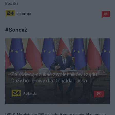
Bosaka
Redakcja
88
#
Sondaż
Ze świecą szukać zwolenników rządu.
Duży ból głowy dla Donalda Tuska
Redakcja
201
IBRiS: Najsłabszy PiS w historii po rozłamie. Najnowszy