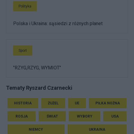
Polityka
Polska i Ukraina: sąsiedzi z różnych planet
Sport
"RZYG,RZYG, WYMIOT"
Tematy Ryszard Czarnecki
HISTORIA
ŻUŻEL
UE
PIŁKA NOŻNA
ROSJA
ŚWIAT
WYBORY
USA
NIEMCY
UKRAINA