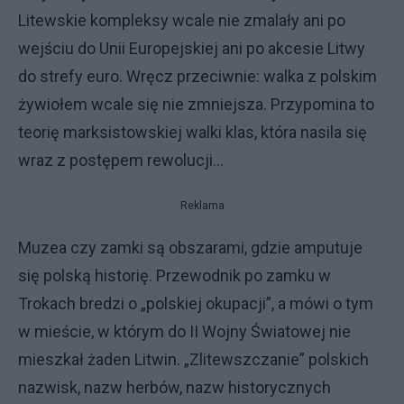
Litewskie kompleksy wcale nie zmalały ani po
wejściu do Unii Europejskiej ani po akcesie Litwy
do strefy euro. Wręcz przeciwnie: walka z polskim
żywiołem wcale się nie zmniejsza. Przypomina to
teorię marksistowskiej walki klas, która nasila się
wraz z postępem rewolucji...
Reklama
Muzea czy zamki są obszarami, gdzie amputuje
się polską historię. Przewodnik po zamku w
Trokach bredzi o „polskiej okupacji”, a mówi o tym
w mieście, w którym do II Wojny Światowej nie
mieszkał żaden Litwin. „Zlitewszczanie” polskich
nazwisk, nazw herbów, nazw historycznych