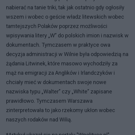
nabierać na tanie triki, tak jak ostatnio gdy ogłosiły
wszem i wobec o geście władz litewskich wobec
tamtejszych Polaków poprzez możliwości
wpisywania litery „W” do polskich imion i nazwisk w
dokumentach. Tymczasem w praktyce owa
decyzja administracji w Wilnie była odpowiedzią na
żądania Litwinek, które masowo wychodziły za
mąż na emigracji za Anglików i Irlandczyków i
chciały mieć w dokumentach swoje nowe
nazwiska typu „Walter” czy „White” zapisane
prawidłowo. Tymczasem Warszawa
zinterpretowała to jako rzekomy ukłon wobec
naszych rodaków nad Wilią.
*Artykuł ukazał się na portalu "Wpolityce.pl"