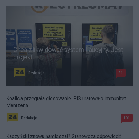
Chcą zlikwidować system kaucyjny. Jest
projekt
Redakcja
81
Koalicja przegrała głosowanie. PiS uratowało immunitet
Mentzena
Redakcja
101
Kaczyński znowu namieszał? Stanowcza odpowiedź