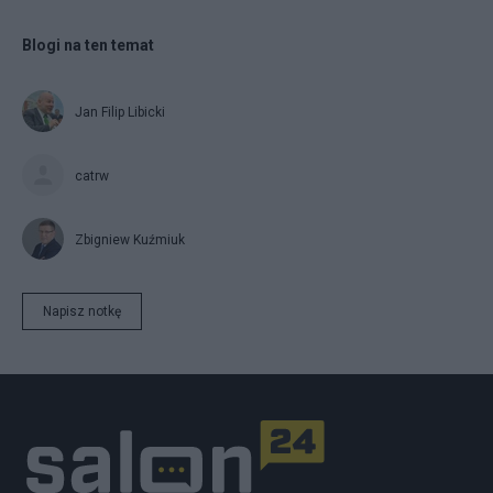
Blogi na ten temat
Jan Filip Libicki
catrw
Zbigniew Kuźmiuk
Napisz notkę