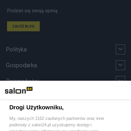
Podziel się swoją opinią
ZAŁÓŻ BLOG
Polityka
Gospodarka
Rozmaitości
Technologie
Drogi Użytkowniku,
Sport
My, naszych 1162 zaufanych partnerów oraz inne
podmioty z salon24.pl uzyskujemy dostęp i
Społeczeństwo