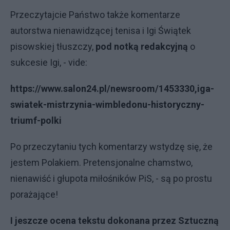
Przeczytajcie Państwo także komentarze
autorstwa nienawidzącej tenisa i Igi Świątek
pisowskiej tłuszczy,
pod notką redakcyjną
o
sukcesie Igi, - vide:
https://www.salon24.pl/newsroom/1453330,iga-
swiatek-mistrzynia-wimbledonu-historyczny-
triumf-polki
Po przeczytaniu tych komentarzy wstydzę się, że
jestem Polakiem. Pretensjonalne chamstwo,
nienawiść i głupota miłośników PiS, - są po prostu
porażające!
I jeszcze ocena tekstu dokonana przez Sztuczną