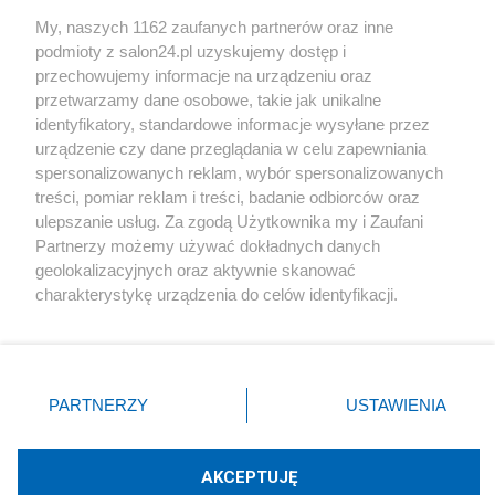
Sport
My, naszych 1162 zaufanych partnerów oraz inne
podmioty z salon24.pl uzyskujemy dostęp i
Społeczeństwo
przechowujemy informacje na urządzeniu oraz
przetwarzamy dane osobowe, takie jak unikalne
Kultura
identyfikatory, standardowe informacje wysyłane przez
urządzenie czy dane przeglądania w celu zapewniania
spersonalizowanych reklam, wybór spersonalizowanych
treści, pomiar reklam i treści, badanie odbiorców oraz
ulepszanie usług. Za zgodą Użytkownika my i Zaufani
X
Facebook
Instagram
Youtube
Partnerzy możemy używać dokładnych danych
geolokalizacyjnych oraz aktywnie skanować
charakterystykę urządzenia do celów identyfikacji.
Web Content Media sp. z o. o. © 2022
Ponieważ cenimy Twoją prywatność, prosimy o zgodę na
korzystanie z tych technologii poprzez kliknięcie
„Akceptuję”. Zgoda jest dobrowolna i zawsze możesz ją
Pomoc
O nas
Praca
Reklama
Kontakt
zmienić/wycofać klikając przycisk ustawień prywatności
PARTNERZY
USTAWIENIA
znajdujący się w lewym dolnym rogu strony
. Niektóre
rodzaje przetwarzania danych nie wymagają zgody
użytkownika, ale masz prawo sprzeciwić się takiemu
AKCEPTUJĘ
przetwarzaniu. Preferencje będą miały zastosowania tylko