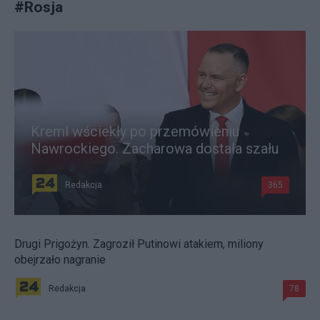
#
Rosja
Kreml wściekły po przemówieniu
Nawrockiego. Zacharowa dostała szału
Redakcja
365
Drugi Prigożyn. Zagroził Putinowi atakiem, miliony
obejrzało nagranie
Redakcja
78