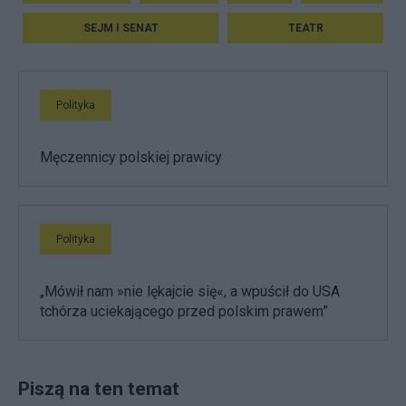
SEJM I SENAT
TEATR
Polityka
Męczennicy polskiej prawicy
Polityka
„Mówił nam »nie lękajcie się«, a wpuścił do USA
tchórza uciekającego przed polskim prawem”
Piszą na ten temat