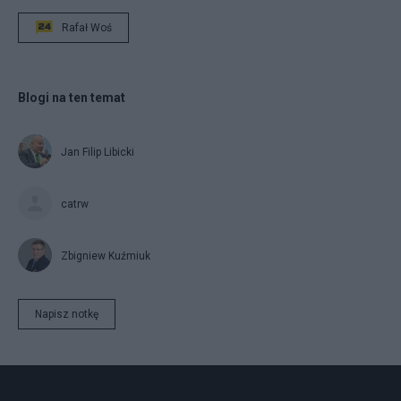
Rafał Woś
Blogi na ten temat
Jan Filip Libicki
catrw
Zbigniew Kuźmiuk
Napisz notkę