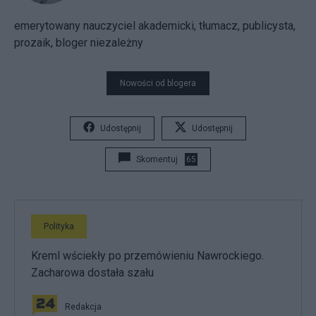
emerytowany nauczyciel akademicki, tłumacz, publicysta,
prozaik, bloger niezależny
Nowości od blogera
Udostępnij
Udostępnij
Skomentuj
65
Polityka
Kreml wściekły po przemówieniu Nawrockiego.
Zacharowa dostała szału
Redakcja