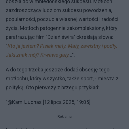
doszła do wimbledońskiego sukcesu. Motłoch
zazdroszczący ludziom sukcesu powodzenia,
popularności, poczucia własnej wartości i radości
życia. Motłoch patogennie zakompleksiony, który
parafrazując film "Dzień świra" określają słowa:
"
Kto ja jestem? Pisiak mały. Mały, zawistny i podły.
Jaki znak mój? Krwawe gały.
..".
A do tego trzeba jeszcze dodać obsesję tego
motłochu, który wszystko, także sport, - miesza z
polityką. Oto pierwszy z brzegu przykład:
"@KamilJuchas [12 lipca 2025, 19:05]
Reklama