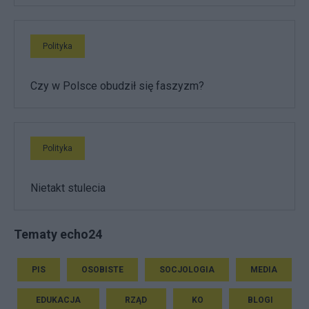
Polityka
Czy w Polsce obudził się faszyzm?
Polityka
Nietakt stulecia
Tematy echo24
PIS
OSOBISTE
SOCJOLOGIA
MEDIA
EDUKACJA
RZĄD
KO
BLOGI