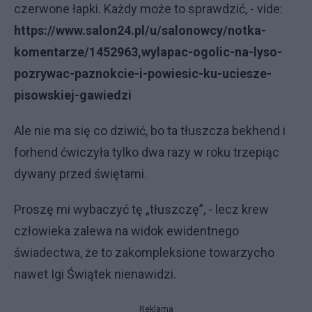
czerwone łapki. Każdy może to sprawdzić, - vide:
https://www.salon24.pl/u/salonowcy/notka-
komentarze/1452963,wylapac-ogolic-na-lyso-
pozrywac-paznokcie-i-powiesic-ku-uciesze-
pisowskiej-gawiedzi
Ale nie ma się co dziwić, bo ta tłuszcza bekhend i
forhend ćwiczyła tylko dwa razy w roku trzepiąc
dywany przed świętami.
Proszę mi wybaczyć tę „tłuszczę”, - lecz krew
człowieka zalewa na widok ewidentnego
świadectwa, że to zakompleksione towarzycho
nawet Igi Świątek nienawidzi.
Reklama