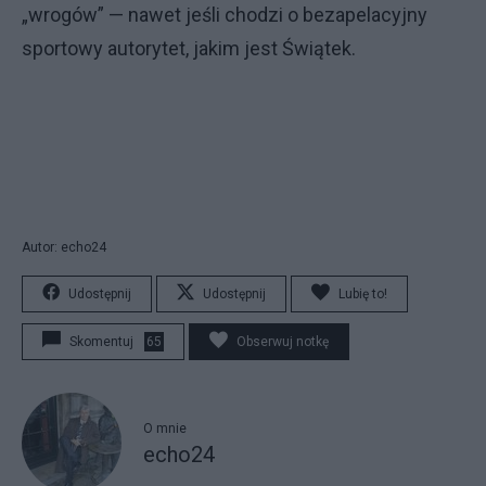
„wrogów” — nawet jeśli chodzi o bezapelacyjny
sportowy autorytet, jakim jest Świątek.
Autor: echo24
Udostępnij
Udostępnij
Lubię to!
Skomentuj
65
Obserwuj notkę
O mnie
echo24