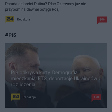
Parada słabości Putina? Plac Czerwony już nie
przypomina dawnej potęgi Rosji
Redakcja
206
#
PiS
PiS odkrywa karty. Demografia,
mieszkania, ETS, deportacje Ukraińców i
rozliczenia
Redakcja
198