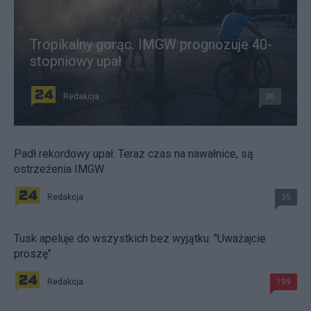
Tropikalny gorąc. IMGW prognozuje 40-
stopniowy upał
Redakcja
36
Padł rekordowy upał. Teraz czas na nawałnice, są
ostrzeżenia IMGW
Redakcja
35
Tusk apeluje do wszystkich bez wyjątku. "Uważajcie
proszę"
Redakcja
199