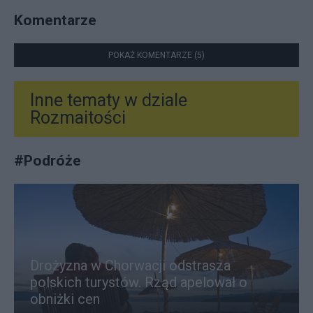
Komentarze
POKAŻ KOMENTARZE (5)
Inne tematy w dziale
Rozmaitości
#
Podróże
Drożyzna w Chorwacji odstrasza
polskich turystów. Rząd apelował o
obniżki cen