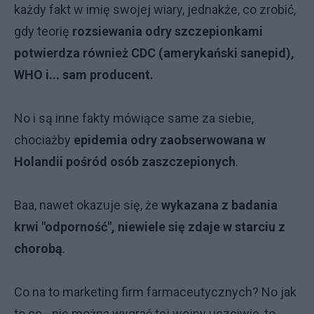
każdy fakt w imię swojej wiary, jednakże, co zrobić,
gdy teorię
rozsiewania odry szczepionkami
potwierdza również CDC (amerykański sanepid),
WHO i... sam producent.
No i są inne fakty mówiące same za siebie,
chociażby
epidemia odry zaobserwowana w
Holandii pośród osób zaszczepionych
.
Baa, nawet okazuje się, że
wykazana z badania
krwi "odporność", niewiele się zdaje w starciu z
chorobą
.
Co na to marketing firm farmaceutycznych? No jak
to co - nie można wygrać tej wojny uczciwie, to