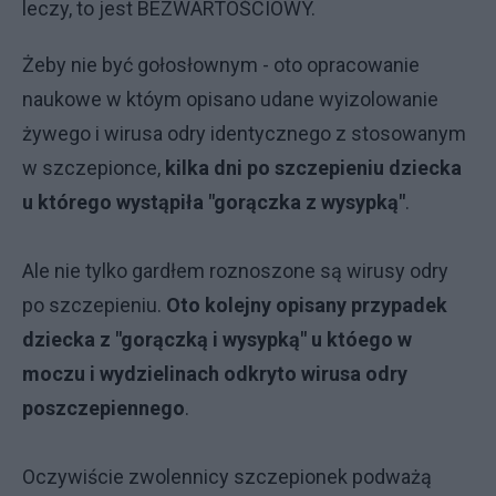
leczy, to jest BEZWARTOŚCIOWY.
Żeby nie być gołosłownym - oto opracowanie
naukowe w któym opisano udane wyizolowanie
żywego i wirusa odry identycznego z stosowanym
w szczepionce,
kilka dni po szczepieniu dziecka
u którego wystąpiła "gorączka z wysypką"
.
Ale nie tylko gardłem roznoszone są wirusy odry
po szczepieniu.
Oto kolejny opisany przypadek
dziecka z "gorączką i wysypką" u któego w
moczu i wydzielinach odkryto wirusa odry
poszczepiennego
.
Oczywiście zwolennicy szczepionek podważą