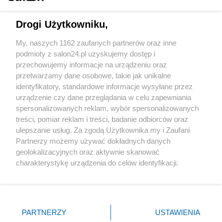
Technologie
Drogi Użytkowniku,
Sport
My, naszych 1162 zaufanych partnerów oraz inne
podmioty z salon24.pl uzyskujemy dostęp i
Społeczeństwo
przechowujemy informacje na urządzeniu oraz
przetwarzamy dane osobowe, takie jak unikalne
Kultura
identyfikatory, standardowe informacje wysyłane przez
urządzenie czy dane przeglądania w celu zapewniania
spersonalizowanych reklam, wybór spersonalizowanych
treści, pomiar reklam i treści, badanie odbiorców oraz
ulepszanie usług. Za zgodą Użytkownika my i Zaufani
X
Facebook
Instagram
Youtube
Partnerzy możemy używać dokładnych danych
geolokalizacyjnych oraz aktywnie skanować
charakterystykę urządzenia do celów identyfikacji.
Web Content Media sp. z o. o. © 2022
Ponieważ cenimy Twoją prywatność, prosimy o zgodę na
korzystanie z tych technologii poprzez kliknięcie
„Akceptuję”. Zgoda jest dobrowolna i zawsze możesz ją
Pomoc
O nas
Praca
Reklama
Kontakt
zmienić/wycofać klikając przycisk ustawień prywatności
PARTNERZY
USTAWIENIA
znajdujący się w lewym dolnym rogu strony
. Niektóre