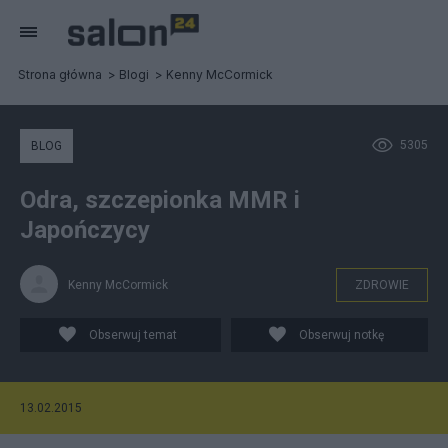
Strona główna
Blogi
Kenny McCormick
5305
BLOG
Odra, szczepionka MMR i
Japończycy
Kenny McCormick
ZDROWIE
Obserwuj temat
Obserwuj notkę
13.02.2015