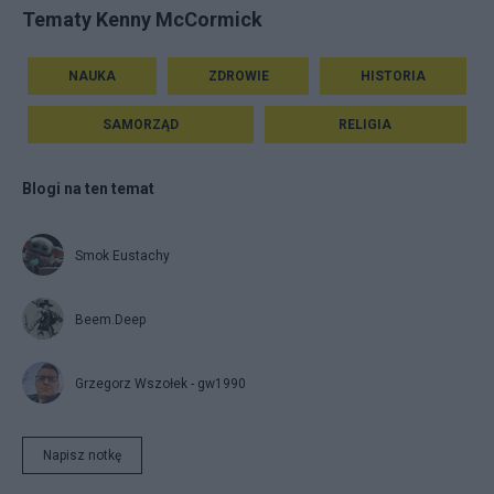
Tematy Kenny McCormick
NAUKA
ZDROWIE
HISTORIA
SAMORZĄD
RELIGIA
Blogi na ten temat
Smok Eustachy
Beem.Deep
Grzegorz Wszołek - gw1990
Napisz notkę