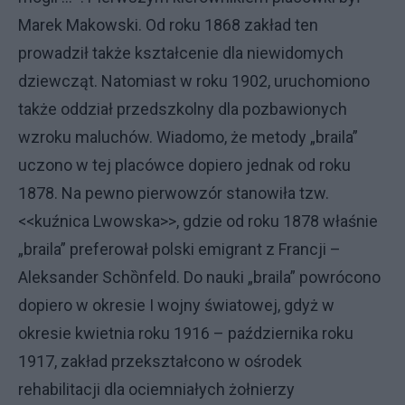
Marek Makowski. Od roku 1868 zakład ten
prowadził także kształcenie dla niewidomych
dziewcząt. Natomiast w roku 1902, uruchomiono
także oddział przedszkolny dla pozbawionych
wzroku maluchów. Wiadomo, że metody „braila”
uczono w tej placówce dopiero jednak od roku
1878. Na pewno pierwowzór stanowiła tzw.
<<kuźnica Lwowska>>, gdzie od roku 1878 właśnie
„braila” preferował polski emigrant z Francji –
Aleksander Schȍnfeld. Do nauki „braila” powrócono
dopiero w okresie I wojny światowej, gdyż w
okresie kwietnia roku 1916 – października roku
1917, zakład przekształcono w ośrodek
rehabilitacji dla ociemniałych żołnierzy