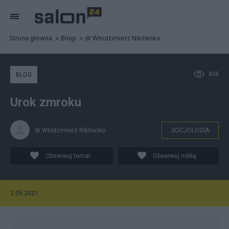
Strona główna
Blogi
dr Włodzimierz Nikitenko
438
BLOG
Urok zmroku
dr Włodzimierz Nikitenko
SOCJOLOGIA
Obserwuj temat
Obserwuj notkę
2.05.2021