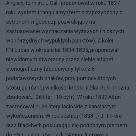
Anglicy, to m.in.: J.Gall, proponował w roku 1827
roku system triangularny (termin zapożyczony z
astronomii i geodezji pozwalający na
zastosowanie wyznaczania wyższych i niższych
współrzędnych wypukłych punktów). Z kolei
F.N.Lucas w okresie lat 1834-1835, proponował
niewidomym stworzony przez siebie alfabet
stenograficzny (zbudowany tylko z 8
podstawowych znaków, przy pomocy których
stosując różnej wielkości kreski, kółka i łuki, można
zbudować… 26 liter i 10 cyfr). W roku 1837 Alton
zastosował duże litery łacińskie z kanciastym
wykończeniem. W rok później (1838 r.) J.H.Frere
oraz Blackheth posługując się podobnym pismem
do F.N.Lucasa, stworzyli 24 ciągi literowe z