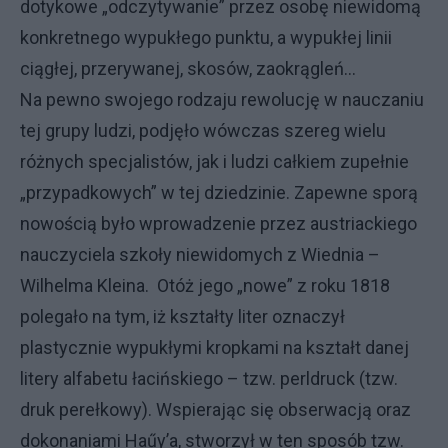
dotykowe „odczytywanie” przez osobę niewidomą
konkretnego wypukłego punktu, a wypukłej linii
ciągłej, przerywanej, skosów, zaokrągleń…
Na pewno swojego rodzaju rewolucję w nauczaniu
tej grupy ludzi, podjęło wówczas szereg wielu
różnych specjalistów, jak i ludzi całkiem zupełnie
„przypadkowych” w tej dziedzinie. Zapewne sporą
nowością było wprowadzenie przez austriackiego
nauczyciela szkoły niewidomych z Wiednia –
Wilhelma Kleina. Otóż jego „nowe” z roku 1818
polegało na tym, iż kształty liter oznaczył
plastycznie wypukłymi kropkami na kształt danej
litery alfabetu łacińskiego – tzw. perldruck (tzw.
druk perełkowy). Wspierając się obserwacją oraz
dokonaniami Haűy’a, stworzył w ten sposób tzw.