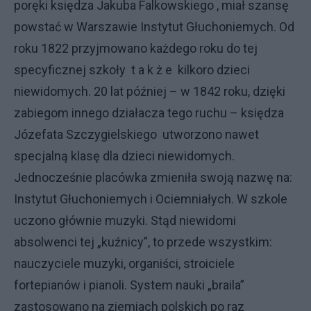
poręki księdza Jakuba Falkowskiego , miał szansę
powstać w Warszawie Instytut Głuchoniemych. Od
roku 1822 przyjmowano każdego roku do tej
specyficznej szkoły t a k ż e kilkoro dzieci
niewidomych. 20 lat później – w 1842 roku, dzięki
zabiegom innego działacza tego ruchu – księdza
Józefata Szczygielskiego utworzono nawet
specjalną klasę dla dzieci niewidomych.
Jednocześnie placówka zmieniła swoją nazwę na:
Instytut Głuchoniemych i Ociemniałych. W szkole
uczono głównie muzyki. Stąd niewidomi
absolwenci tej „kuźnicy”, to przede wszystkim:
nauczyciele muzyki, organiści, stroiciele
fortepianów i pianoli. System nauki „braila”
zastosowano na ziemiach polskich po raz