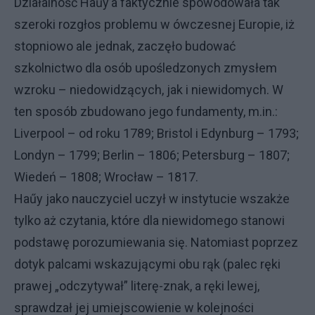
Działalność Haűy’a faktycznie spowodowała tak
szeroki rozgłos problemu w ówczesnej Europie, iż
stopniowo ale jednak, zaczęło budować
szkolnictwo dla osób upośledzonych zmysłem
wzroku – niedowidzących, jak i niewidomych. W
ten sposób zbudowano jego fundamenty, m.in.:
Liverpool – od roku 1789; Bristol i Edynburg – 1793;
Londyn – 1799; Berlin – 1806; Petersburg – 1807;
Wiedeń – 1808; Wrocław – 1817.
Haűy jako nauczyciel uczył w instytucie wszakże
tylko aż czytania, które dla niewidomego stanowi
podstawę porozumiewania się. Natomiast poprzez
dotyk palcami wskazującymi obu rąk (palec ręki
prawej „odczytywał” literę-znak, a ręki lewej,
sprawdzał jej umiejscowienie w kolejności