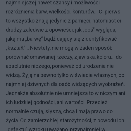
najmniejszej nawet szansy i możliwości
rozróżnienia barw, wielkości, konturów… Ci pierwsi
to wszystko znają jedynie z pamięci, natomiast ci
drudzy zaledwie z opowieści, jak „coś” wygląda,
jaką ma „barwę” bądź dający się zidentyfikować
„kształt”... Niestety, nie mogą w żaden sposób
porównać omawianej rzeczy, zjawiska, koloru… do
absolutnie niczego, ponieważ od urodzenia nie
widzą. Żyją na pewno tylko w świecie własnych, co
najmniej dziwnych dla osób widzących wyobrażeń.
Jednakże absolutnie nie umniejsza to w niczym ani
ich ludzkiej godności, ani wartości. Przecież
normalnie czują, słyszą, chcą i mają prawo do
życia. Od zamierzchłej starożytności, z powodu ich
„defektu” wzroku uważano, przynajmniej w