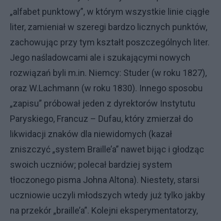
„alfabet punktowy”, w którym wszystkie linie ciągłe
liter, zamieniał w szeregi bardzo licznych punktów,
zachowując przy tym kształt poszczególnych liter.
Jego naśladowcami ale i szukającymi nowych
rozwiązań byli m.in. Niemcy: Studer (w roku 1827),
oraz W.Lachmann (w roku 1830). Innego sposobu
„zapisu” próbował jeden z dyrektorów Instytutu
Paryskiego, Francuz – Dufau, który zmierzał do
likwidacji znaków dla niewidomych (kazał
zniszczyć „system Braille’a” nawet bijąc i głodząc
swoich uczniów; polecał bardziej system
tłoczonego pisma Johna Altona). Niestety, starsi
uczniowie uczyli młodszych wtedy już tylko jakby
na przekór „braille’a”. Kolejni eksperymentatorzy,