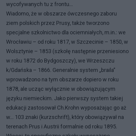
wycofywanych tu z frontu…
Wiadomo, że w obszarze ówczesnego zaboru
ziem polskich przez Prusy, także tworzono
specjalne szkolnictwo dla ociemniałych, m.in.: we
Wrocławiu – od roku 1817, w Szczecinie – 1850, w
Wolsztynie – 1853 (szkołę następnie przeniesiono
w roku 1872 do Bydgoszczy), we Wrzeszczu
k/Gdańska – 1866. Generalnie system „braila”
wprowadzono na tym obszarze dopiero w roku
1878, ale ucząc wyłącznie w obowiązującym
języku niemieckim. Jako pierwszy system takiej
edukacji zastosował Ch.Krohn wyposażając go aż
w… 103 znaki (kurzschrift), który obowiązywał na
terenach Prus i Austrii formalnie od roku 1895.
Więcej, te specyficzne szkoły wyposażano