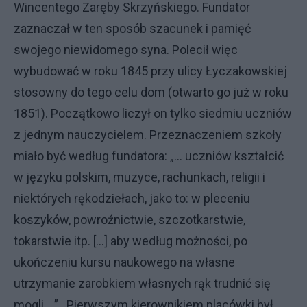
Wincentego Zaręby Skrzyńskiego. Fundator
zaznaczał w ten sposób szacunek i pamięć
swojego niewidomego syna. Polecił więc
wybudować w roku 1845 przy ulicy Łyczakowskiej
stosowny do tego celu dom (otwarto go już w roku
1851). Początkowo liczył on tylko siedmiu uczniów
z jednym nauczycielem. Przeznaczeniem szkoły
miało być według fundatora: „… uczniów kształcić
w języku polskim, muzyce, rachunkach, religii i
niektórych rękodziełach, jako to: w pleceniu
koszyków, powroźnictwie, szczotkarstwie,
tokarstwie itp. […] aby według możności, po
ukończeniu kursu naukowego na własne
utrzymanie zarobkiem własnych rąk trudnić się
mogli …” . Pierwszym kierownikiem placówki był