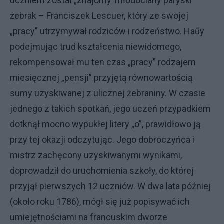
uczniem został „znajomy’ młodociany paryski
żebrak – Franciszek Lescuer, który ze swojej
„pracy” utrzymywał rodziców i rodzeństwo. Haűy
podejmując trud kształcenia niewidomego,
rekompensował mu ten czas „pracy” rodzajem
miesięcznej „pensji” przyjętą równowartością
sumy uzyskiwanej z ulicznej żebraniny. W czasie
jednego z takich spotkań, jego uczeń przypadkiem
dotknął mocno wypukłej litery „o”, prawidłowo ją
przy tej okazji odczytując. Jego dobroczyńca i
mistrz zachęcony uzyskiwanymi wynikami,
doprowadził do uruchomienia szkoły, do której
przyjął pierwszych 12 uczniów. W dwa lata później
(około roku 1786), mógł się już popisywać ich
umiejętnościami na francuskim dworze