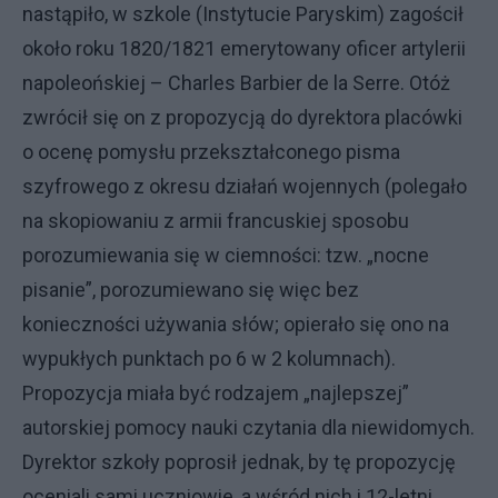
nastąpiło, w szkole (Instytucie Paryskim) zagościł
około roku 1820/1821 emerytowany oficer artylerii
napoleońskiej – Charles Barbier de la Serre. Otóż
zwrócił się on z propozycją do dyrektora placówki
o ocenę pomysłu przekształconego pisma
szyfrowego z okresu działań wojennych (polegało
na skopiowaniu z armii francuskiej sposobu
porozumiewania się w ciemności: tzw. „nocne
pisanie”, porozumiewano się więc bez
konieczności używania słów; opierało się ono na
wypukłych punktach po 6 w 2 kolumnach).
Propozycja miała być rodzajem „najlepszej”
autorskiej pomocy nauki czytania dla niewidomych.
Dyrektor szkoły poprosił jednak, by tę propozycję
oceniali sami uczniowie, a wśród nich i 12-letni