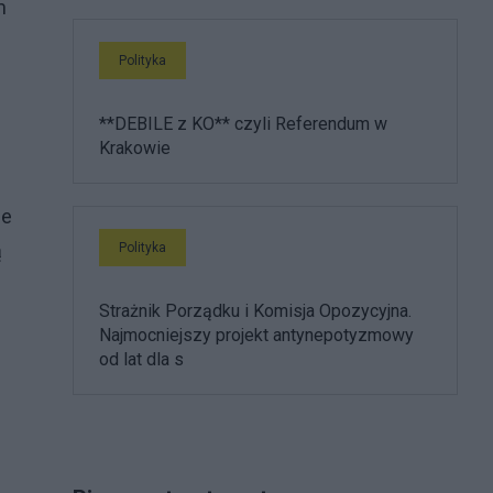
m
Polityka
**DEBILE z KO** czyli Referendum w
Krakowie
le
ą
Polityka
Strażnik Porządku i Komisja Opozycyjna.
Najmocniejszy projekt antynepotyzmowy
od lat dla s