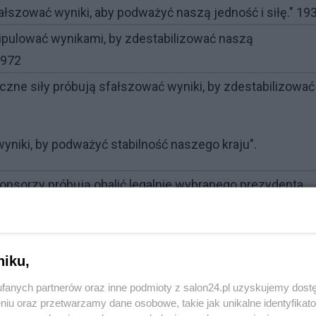
ałszować wyniki, aby podważyć naszą jedność i siłę." 19
ipulować wynikami, by zdestabilizować naszą
1972
tyczne siły próbują sfałszować wyniki, by zdestabilizować
yniki, by podważyć stabilność naszego kraju".
ponsorzy próbują obalić legalnie wybranego prezydenta,
wokacje”
przemówienie z 9 sierpnia 2020 roku
niku,
rities continue to claim that protests are fueled by false
tion manipulation.”
fanych partnerów oraz inne podmioty z salon24.pl uzyskujemy dost
niu oraz przetwarzamy dane osobowe, takie jak unikalne identyfikat