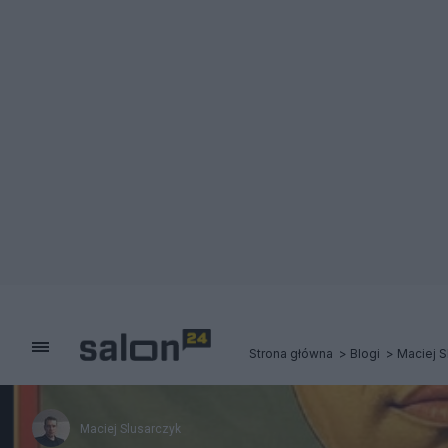
Strona główna
Blogi
Maciej S
Maciej Slusarczyk