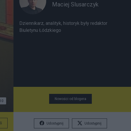
Maciej Slusarczyk
Dziennikarz, analityk, historyk były redaktor
Biuletynu Łódzkiego
Nowości od blogera
10
G
Udostępnij
Udostępnij