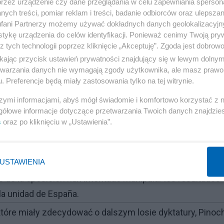
przez urządzenie czy dane przeglądania w celu zapewniania sperson
manipular el proceso electoral y ha rechazado los
ych treści, pomiar reklam i treści, badanie odbiorców oraz ulepszan
ransparencia y la legalidad.” (Opozycja próbowała
fani Partnerzy możemy używać dokładnych danych geolokalizacyjn
tykę urządzenia do celów identyfikacji. Ponieważ cenimy Twoją pry
rczym i odrzucała wysiłki na rzecz zachowania
z tych technologii poprzez kliknięcie „Akceptuję”. Zgoda jest dobro
.) – publiczne oświadczenie, czerwiec 2018.
ikając przycisk ustawień prywatności znajdujący się w lewym dolny
etwarzania danych nie wymagają zgody użytkownika, ale masz prawo 
. Preferencje będą miały zastosowania tylko na tej witrynie.
dził, że opozycja i media próbują manipulować wynikami
szymi informacjami, abyś mógł świadomie i komfortowo korzystać z
gółowe informacje dotyczące przetwarzania Twoich danych znajdzi
 wyborczej w 2016 roku powiedział: "Jeśli ktoś próbuje
s
oraz po kliknięciu w „Ustawienia”.
szelkich środków, by to powstrzymać."
Hiszpanii w 1949 roku, Franco oskarżył opozycyjne parti
USTAWIENIA
nia jego rządów.
os de la oposición han intentado manipular los resultados
 la unidad de España.
tóre miały zdecydować o dalszym losie dyktatury, Pinoc