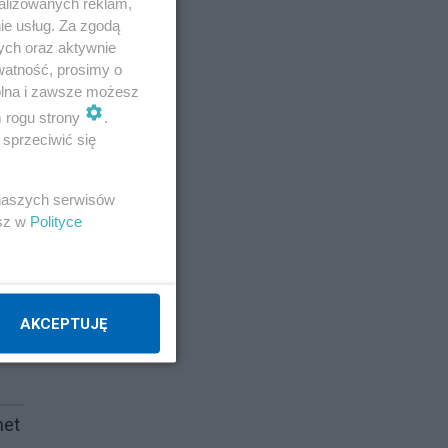
alizowanych reklam,
ie usług. Za zgodą
ych oraz aktywnie
watność, prosimy o
wolna i zawsze możesz
m rogu strony
.
sprzeciwić się
 naszych serwisów
esz w
Polityce
e o
AKCEPTUJĘ
het