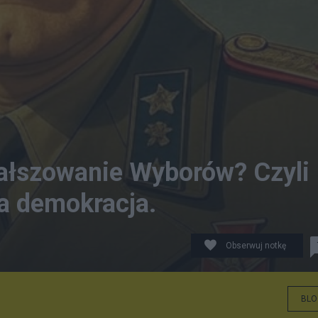
Fałszowanie Wyborów? Czyli
ra demokracja.
Obserwuj notkę
BLO