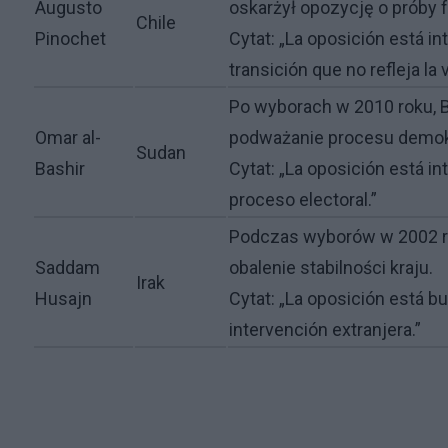
Augusto
oskarżył opozycję o próby f
Chile
Pinochet
Cytat: „La oposición está in
transición que no refleja la 
Po wyborach w 2010 roku, B
Omar al-
podważanie procesu demok
Sudan
Bashir
Cytat: „La oposición está i
proceso electoral.”
Podczas wyborów w 2002 rok
Saddam
obalenie stabilności kraju.
Irak
Husajn
Cytat: „La oposición está b
intervención extranjera.”