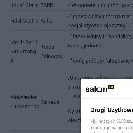
Józef Stalin
ZSRR
-"Wrogowie ludu próbują sf
- "przeciwnicy próbują man
Fidel Castro
Kuba
socjalistyczną ojczyznę". 
- "Przeciwnicy i imperialis
Kim Ir Sen i
naszą jedność.
Korea
Kim Dzong
Północna
Il
- "wróg próbuje fałszować w
„Opozycja i ich zachodni s
stosując fałszerstwa i pro
— Aleksander Łukaszenko, 
Aleksander
Białoruś
Łukaszenko
Drogi Użytkow
Cytat: „The Belarusian autho
election results and opposi
My, naszych 1160 zau
informacje na urządze