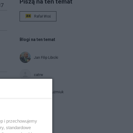
Piszą na ten temat
37
Rafał Woś
Blogi na ten temat
Jan Filip Libicki
catrw
Zbigniew Kuźmiuk
Napisz notkę
ęp i przechowujemy
ory, standardowe