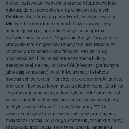
biologii człowieka, medycynie przyszłości, psychologii,
edukacji dzieci i dorosłych, oraz w naukach ścisłych.
Publikował w kilkunastu periodykach, między innymi w
Młodym Techniku, Instrumentach Klawiszowych, czy
nieistniejącym już, specjalistycznym czasopiśmie,
Software oraz Enterze i Magazynie Amiga. Związany ze
środowiskiem amigowców i znany tam jako Mobius. **
Ostatnio pisze scenariusze filmowe. Pasjonuje się
możliwościami filmu w zakresie tworzenia kultury
sensorycznej, totalnej, a także CGI (efektami graficznymi
jakie dają komputery). Autor kilku animacji i efektów
specjalnych do reklam. Ponadto jest ekspertem AI, artystą
grafikiem i kompozytorem muzyki elektronicznej. Zna kilka
języków programowania, w tym Python, w którym tworzył
własne modele sztucznych inteligencji w czasach, kiedy
nie było jeszcze Chatu GPT czy Midjourney. *** Od
zawsze entuzjasta sztucznych i naturalnych inteligencji,
zwłaszcza rodzaju żeńskiego, oraz nauki, techniki, wiedzy
i zdrowego trybu życia. Tworzy po polsku i angielsku.