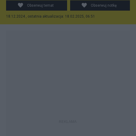
Obserwuj temat
Obserwuj notkę
18.12.2024 , ostatnia aktualizacja: 18.02.2025, 06:51