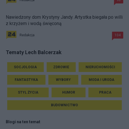
Redakcja
96
Nawiedzony dom Krystyny Jandy. Artystka biegała po willi
z krzyżem i wodą święconą
Redakcja
104
Tematy Lech Balcerzak
SOCJOLOGIA
ZDROWIE
NIERUCHOMOŚCI
FANTASTYKA
WYBORY
MODA I URODA
STYL ŻYCIA
HUMOR
PRACA
BUDOWNICTWO
Blogi na ten temat