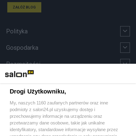
ZAŁÓŻ BLOG
Polityka
Gospodarka
Rozmaitości
Technologie
Drogi Użytkowniku,
Sport
My, naszych 1160 zaufanych partnerów oraz inne
podmioty z salon24.pl uzyskujemy dostęp i
Społeczeństwo
przechowujemy informacje na urządzeniu oraz
przetwarzamy dane osobowe, takie jak unikalne
Kultura
identyfikatory, standardowe informacje wysyłane przez