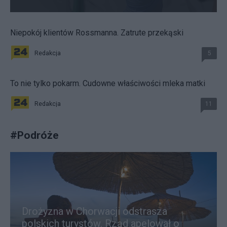
Niepokój klientów Rossmanna. Zatrute przekąski
Redakcja
5
To nie tylko pokarm. Cudowne właściwości mleka matki
Redakcja
11
#
Podróże
Drożyzna w Chorwacji odstrasza
polskich turystów. Rząd apelował o