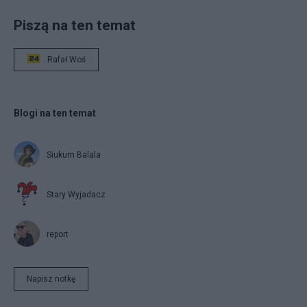
Piszą na ten temat
Rafał Woś
Blogi na ten temat
Siukum Balala
Stary Wyjadacz
report
Napisz notkę