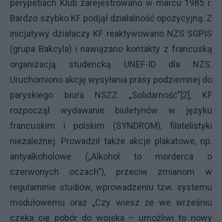
perypetiach Klub zarejestrowano w marcu 1985 r.
Bardzo szybko KF podjął działalność opozycyjną. Z
inicjatywy działaczy KF reaktywowano NZS SGPIS
(grupa Bakcyla) i nawiązano kontakty z francuską
organizacją studencką UNEF-ID dla NZS.
Uruchomiono akcję wysyłania prasy podziemnej do
paryskiego biura NSZZ „Solidarność”[2], KF
rozpoczął wydawanie biuletynów w języku
francuskim i polskim (SYNDROM), filatelistyki
niezależnej. Prowadził także akcje plakatowe, np.
antyalkoholowe („Alkohol to morderca o
czerwonych oczach”), przeciw zmianom w
regulaminie studiów, wprowadzeniu tzw. systemu
modułowemu oraz „Czy wiesz że we wrześniu
czeka cię pobór do wojska – umożliwi to nowy