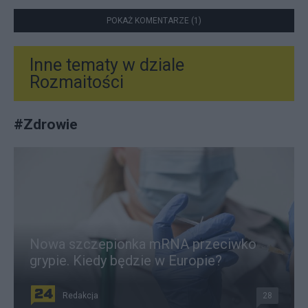
POKAŻ KOMENTARZE (1)
Inne tematy w dziale
Rozmaitości
#
Zdrowie
Nowa szczepionka mRNA przeciwko
grypie. Kiedy będzie w Europie?
Redakcja
28