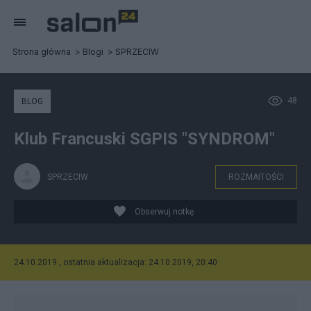
Strona główna
Blogi
SPRZECIW
48
BLOG
Klub Francuski SGPIS "SYNDROM"
SPRZECIW
ROZMAITOŚCI
Obserwuj notkę
24.10.2019 , ostatnia aktualizacja: 24.10.2019, 20:40