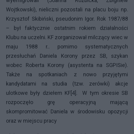
wyemigrowali (Joanna Rozbicka, Zbigniew
Wojtkowski), nieliczni pozostali na placu boju np.
Krzysztof Skibiński, pseudonim Igor. Rok 1987/88
– był faktycznie ostatnim rokiem działalności
Klubu na uczelni. KF zorganizował milczący wiec w
maju 1988 r.. pomimo systematycznych
przesłuchań Daniela Korony przez SB, szykan
wobec Roberta Korony (asystenta na SGPISie).
Także na spotkaniach z nowo przyjętymi
kandydatami na studia (tzw. zerówki) akcje
ulotkowe były dziełem KF[4]. W tym okresie SB
rozpoczęło grę operacyjną mającą
skompromitować Daniela w środowisku opozycji
oraz w miejscu pracy