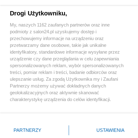
Technologie
Drogi Użytkowniku,
Sport
My, naszych 1162 zaufanych partnerów oraz inne
podmioty z salon24.pl uzyskujemy dostęp i
Społeczeństwo
przechowujemy informacje na urządzeniu oraz
przetwarzamy dane osobowe, takie jak unikalne
Kultura
identyfikatory, standardowe informacje wysyłane przez
urządzenie czy dane przeglądania w celu zapewniania
spersonalizowanych reklam, wybór spersonalizowanych
treści, pomiar reklam i treści, badanie odbiorców oraz
ulepszanie usług. Za zgodą Użytkownika my i Zaufani
X
Facebook
Instagram
Youtube
Partnerzy możemy używać dokładnych danych
geolokalizacyjnych oraz aktywnie skanować
charakterystykę urządzenia do celów identyfikacji.
Web Content Media sp. z o. o. © 2022
Ponieważ cenimy Twoją prywatność, prosimy o zgodę na
korzystanie z tych technologii poprzez kliknięcie
„Akceptuję”. Zgoda jest dobrowolna i zawsze możesz ją
Pomoc
O nas
Praca
Reklama
Kontakt
zmienić/wycofać klikając przycisk ustawień prywatności
PARTNERZY
USTAWIENIA
znajdujący się w lewym dolnym rogu strony
. Niektóre