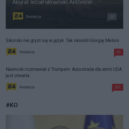
Akurat leciał ukraiński Antonow
Redakcja
33
Sikorski nie gryzł się w język. Tak określił Giorgię Meloni
Redakcja
93
Nawrocki rozmawiał z Trumpem. Autostrada dla armii USA
jest otwarta
Redakcja
207
#
KO