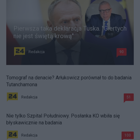
Pierwsza taka deklaracja Tuska. "Giertych
nie jest świętą krową"
Redakcja
90
Tomograf na denacie? Arłukowicz porównał to do badania
Tutanchamona
Redakcja
51
Nie tylko Szpital Południowy. Posłanka KO wbiła się
błyskawicznie na badania
Redakcja
100