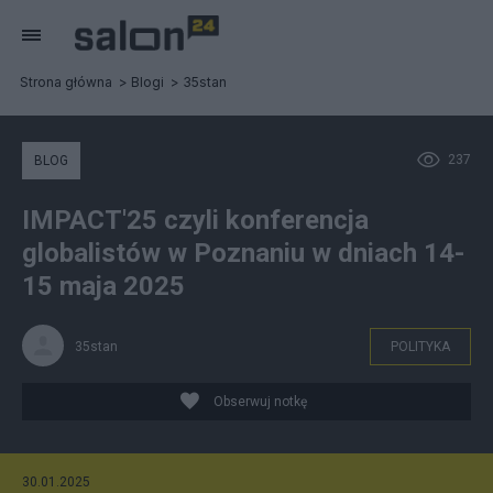
Strona główna
Blogi
35stan
237
BLOG
IMPACT'25 czyli konferencja
globalistów w Poznaniu w dniach 14-
15 maja 2025
35stan
POLITYKA
Obserwuj notkę
30.01.2025