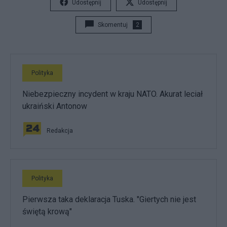
Udostępnij
Udostępnij
Skomentuj
2
Polityka
Niebezpieczny incydent w kraju NATO. Akurat leciał
ukraiński Antonow
Redakcja
Polityka
Pierwsza taka deklaracja Tuska. "Giertych nie jest
świętą krową"