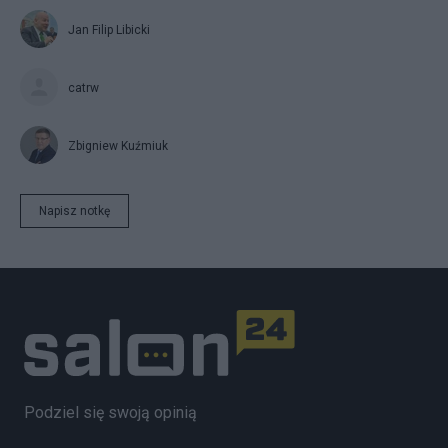
Jan Filip Libicki
catrw
Zbigniew Kuźmiuk
Napisz notkę
Podziel się swoją opinią