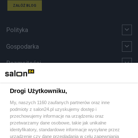
ZAŁÓŻ BLOG
Polityka
Gospodarka
Rozmaitości
Technologie
Drogi Użytkowniku,
Sport
My, naszych 1160 zaufanych partnerów oraz inne
podmioty z salon24.pl uzyskujemy dostęp i
Społeczeństwo
przechowujemy informacje na urządzeniu oraz
przetwarzamy dane osobowe, takie jak unikalne
Kultura
identyfikatory, standardowe informacje wysyłane przez
urządzenie czy dane przeglądania w celu zapewniania