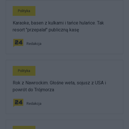
Polityka
Karaoke, basen z kulkami i tańce hulańce. Tak
resort "przepalał" publiczną kasę
Redakcja
Polityka
Rok z Nawrockim. Głośne weta, sojusz z USA i
powrót do Trójmorza
Redakcja