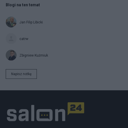
Blogi na ten temat
Jan Filip Libicki
catrw
Zbigniew Kuźmiuk
Napisz notkę