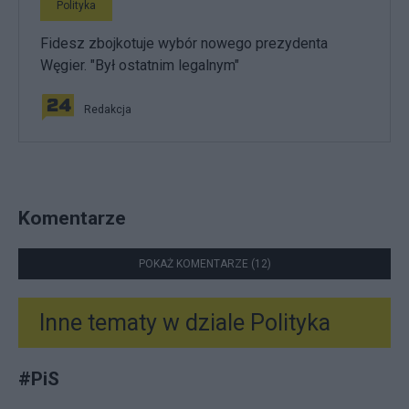
Polityka
Fidesz zbojkotuje wybór nowego prezydenta
Węgier. "Był ostatnim legalnym"
Redakcja
Komentarze
POKAŻ KOMENTARZE (12)
Inne tematy w dziale
Polityka
#
PiS