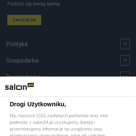
Podziel się swoją opinią
ZAŁÓŻ BLOG
Polityka
Gospodarka
Rozmaitości
Technologie
Drogi Użytkowniku,
Sport
My, naszych 1162 zaufanych partnerów oraz inne
podmioty z salon24.pl uzyskujemy dostęp i
Społeczeństwo
przechowujemy informacje na urządzeniu oraz
przetwarzamy dane osobowe, takie jak unikalne