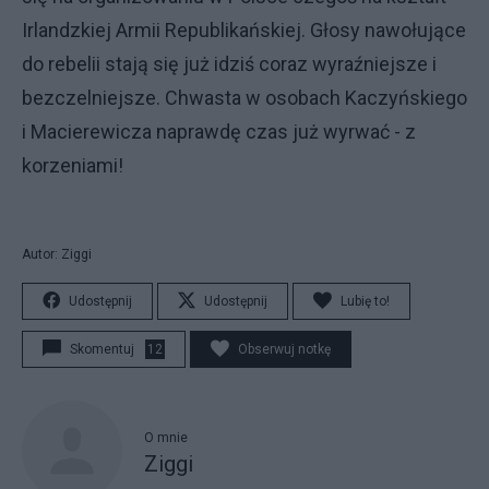
Irlandzkiej Armii Republikańskiej. Głosy nawołujące
do rebelii stają się już idziś coraz wyraźniejsze i
bezczelniejsze. Chwasta w osobach Kaczyńskiego
i Macierewicza naprawdę czas już wyrwać - z
korzeniami!
Autor: Ziggi
Udostępnij
Udostępnij
Lubię to!
Skomentuj
12
Obserwuj notkę
O mnie
Ziggi