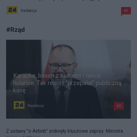
Redakcja
85
#
Rząd
Karaoke, basen z kulkami i tańce
hulańce. Tak resort "przepalał" publiczną
kasę
Redakcja
60
Z ustawy "o Airbnb" zniknęły kluczowe zapisy. Ministra