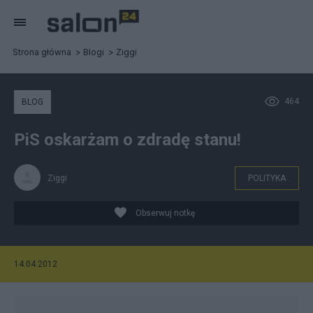
Strona główna
Blogi
Ziggi
464
BLOG
PiS oskarżam o zdradę stanu!
Ziggi
POLITYKA
Obserwuj notkę
14.04.2012