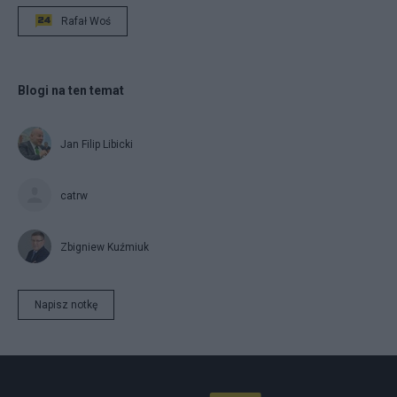
Rafał Woś
Blogi na ten temat
Jan Filip Libicki
catrw
Zbigniew Kuźmiuk
Napisz notkę