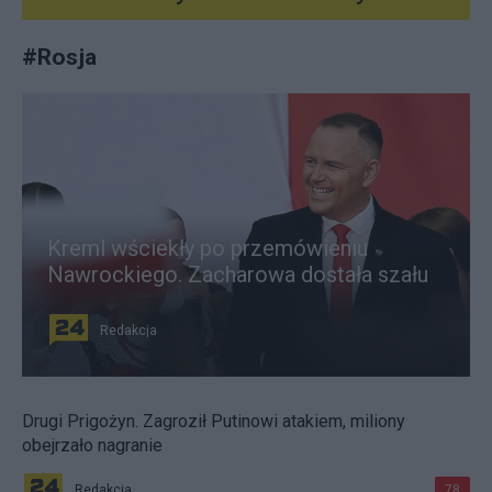
#
Rosja
Kreml wściekły po przemówieniu
Nawrockiego. Zacharowa dostała szału
Redakcja
Drugi Prigożyn. Zagroził Putinowi atakiem, miliony
obejrzało nagranie
Redakcja
78