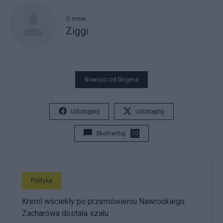
O mnie
Ziggi
Nowości od blogera
Udostępnij
Udostępnij
Skomentuj
10
Polityka
Kreml wściekły po przemówieniu Nawrockiego.
Zacharowa dostała szału