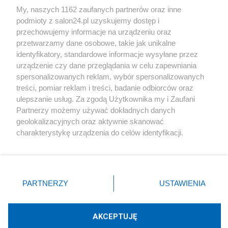
My, naszych 1162 zaufanych partnerów oraz inne
podmioty z salon24.pl uzyskujemy dostęp i
Społeczeństwo
przechowujemy informacje na urządzeniu oraz
przetwarzamy dane osobowe, takie jak unikalne
Kultura
identyfikatory, standardowe informacje wysyłane przez
urządzenie czy dane przeglądania w celu zapewniania
spersonalizowanych reklam, wybór spersonalizowanych
treści, pomiar reklam i treści, badanie odbiorców oraz
ulepszanie usług. Za zgodą Użytkownika my i Zaufani
X
Facebook
Instagram
Youtube
Partnerzy możemy używać dokładnych danych
geolokalizacyjnych oraz aktywnie skanować
charakterystykę urządzenia do celów identyfikacji.
Web Content Media sp. z o. o. © 2022
Ponieważ cenimy Twoją prywatność, prosimy o zgodę na
korzystanie z tych technologii poprzez kliknięcie
„Akceptuję”. Zgoda jest dobrowolna i zawsze możesz ją
Pomoc
O nas
Praca
Reklama
Kontakt
zmienić/wycofać klikając przycisk ustawień prywatności
PARTNERZY
USTAWIENIA
znajdujący się w lewym dolnym rogu strony
. Niektóre
rodzaje przetwarzania danych nie wymagają zgody
użytkownika, ale masz prawo sprzeciwić się takiemu
AKCEPTUJĘ
przetwarzaniu. Preferencje będą miały zastosowania tylko