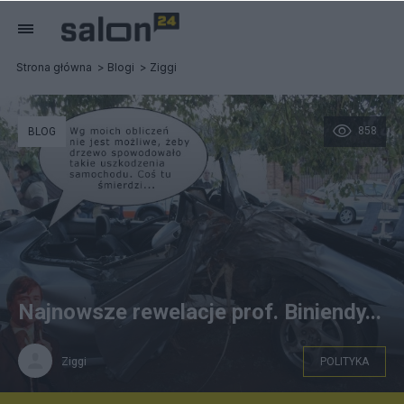
Strona główna
Blogi
Ziggi
858
BLOG
Najnowsze rewelacje prof. Biniendy...
Ziggi
POLITYKA