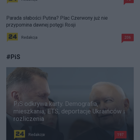
Parada słabości Putina? Plac Czerwony już nie
przypomina dawnej potęgi Rosji
Redakcja
206
#
PiS
PiS odkrywa karty. Demografia,
mieszkania, ETS, deportacje Ukraińców i
rozliczenia
Redakcja
197