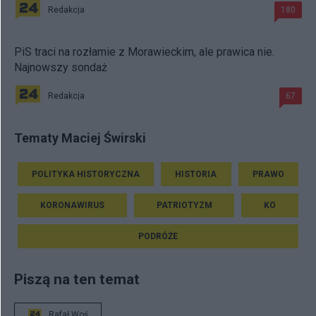
Redakcja
180
PiS traci na rozłamie z Morawieckim, ale prawica nie.
Najnowszy sondaż
Redakcja
67
Tematy Maciej Świrski
POLITYKA HISTORYCZNA
HISTORIA
PRAWO
KORONAWIRUS
PATRIOTYZM
KO
PODRÓŻE
Piszą na ten temat
Rafał Woś