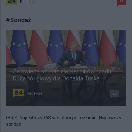
Redakcja
88
#
Sondaż
Ze świecą szukać zwolenników rządu.
Duży ból głowy dla Donalda Tuska
Redakcja
23
IBRiS: Najsłabszy PiS w historii po rozłamie. Najnowszy
sondaż