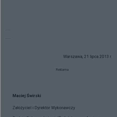
Warszawa, 21 lipca 2013 r.
Reklama
Maciej Świrski
Założyciel i Dyrektor Wykonawczy