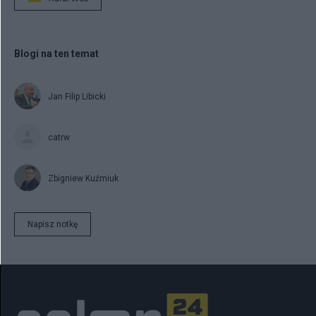
Blogi na ten temat
Jan Filip Libicki
catrw
Zbigniew Kuźmiuk
Napisz notkę