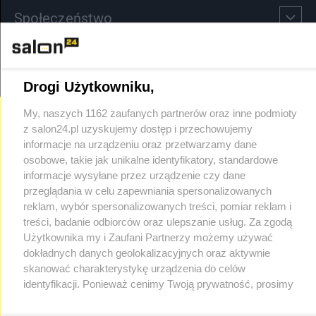
Społeczeństwo
Kultura
Drogi Użytkowniku,
My, naszych 1162 zaufanych partnerów oraz inne podmioty
X
Facebook
Instagram
Youtube
z salon24.pl uzyskujemy dostęp i przechowujemy
informacje na urządzeniu oraz przetwarzamy dane
osobowe, takie jak unikalne identyfikatory, standardowe
informacje wysyłane przez urządzenie czy dane
Web Content Media sp. z o. o. © 2022
przeglądania w celu zapewniania spersonalizowanych
reklam, wybór spersonalizowanych treści, pomiar reklam i
Pomoc
O nas
Praca
Reklama
Kontakt
treści, badanie odbiorców oraz ulepszanie usług. Za zgodą
Użytkownika my i Zaufani Partnerzy możemy używać
dokładnych danych geolokalizacyjnych oraz aktywnie
skanować charakterystykę urządzenia do celów
identyfikacji. Ponieważ cenimy Twoją prywatność, prosimy
o zgodę na korzystanie z tych technologii poprzez kliknięcie
Technologię dostarcza:
W3media.pl
„Akceptuję”. Zgoda jest dobrowolna i zawsze możesz ją