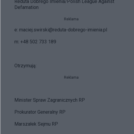
Reduta Dobrego Imienia/Polish League Against
Defamation
Reklama
e:
maciej.swirski@reduta-dobrego-imienia.pl
m: +48 502 733 189
Otrzymują:
Reklama
Minister Spraw Zagranicznych RP
Prokurator Generalny RP
Marszałek Sejmu RP