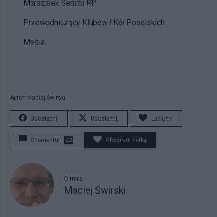
Marszalek Senatu RP
Przewodniczący Klubów i Kół Poselskich
Media.
Autor: Maciej Świrski
Udostępnij
Udostępnij
Lubię to!
Skomentuj
22
Obserwuj notkę
O mnie
Maciej Świrski