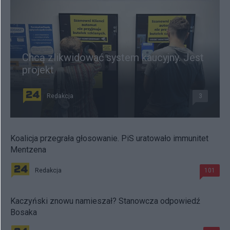
Chcą zlikwidować system kaucyjny. Jest
projekt
Redakcja
3
Koalicja przegrała głosowanie. PiS uratowało immunitet
Mentzena
Redakcja
101
Kaczyński znowu namieszał? Stanowcza odpowiedź
Bosaka