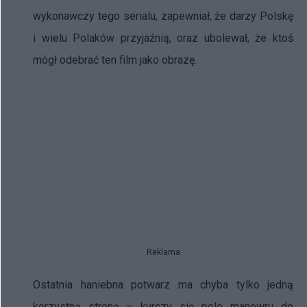
wykonawczy tego serialu, zapewniał, że darzy Polskę
i wielu Polaków przyjaźnią, oraz ubolewał, że ktoś
mógł odebrać ten film jako obrazę.
Reklama
Ostatnia haniebna potwarz ma chyba tylko jedną
korzystną stronę – kurczy się pole manewru do