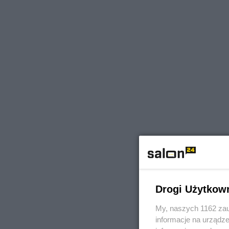
Drogi Użytkow
My, naszych 1162 zau
informacje na urządze