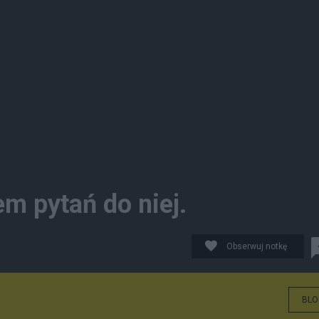
em pytań do niej.
Obserwuj notkę
BLO