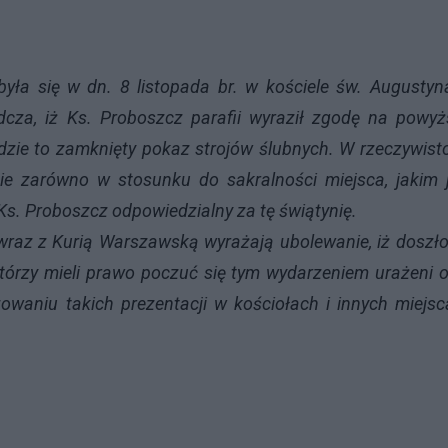
yła się w dn. 8 listopada br. w kościele św. Augusty
dcza, iż Ks. Proboszcz parafii wyraził zgodę na powy
ędzie to zamknięty pokaz strojów ślubnych. W rzeczywist
e zarówno w stosunku do sakralności miejsca, jakim 
 Ks. Proboszcz odpowiedzialny za tę świątynię.
wraz z Kurią Warszawską wyrażają ubolewanie, iż doszł
którzy mieli prawo poczuć się tym wydarzeniem urażeni 
owaniu takich prezentacji w kościołach i innych miejs