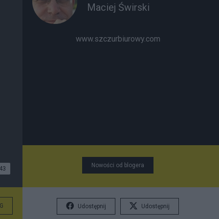
Maciej Świrski
www.szczurbiurowy.com
Nowości od blogera
43
G
Udostępnij
Udostępnij