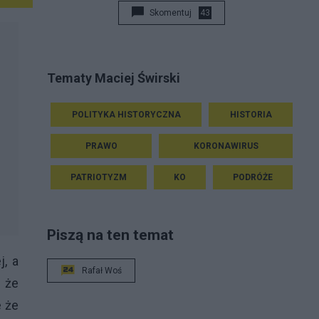
Skomentuj
43
Tematy Maciej Świrski
POLITYKA HISTORYCZNA
HISTORIA
PRAWO
KORONAWIRUS
PATRIOTYZM
KO
PODRÓŻE
Piszą na ten temat
, a
Rafał Woś
 że
e że