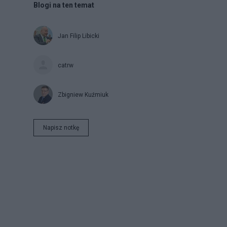
Blogi na ten temat
Jan Filip Libicki
catrw
Zbigniew Kuźmiuk
Napisz notkę