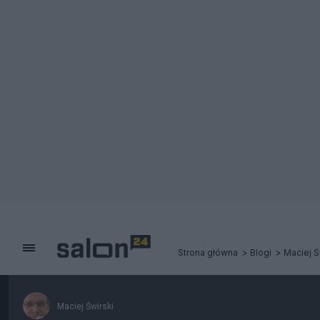
Strona główna
Blogi
Maciej Ś
Maciej Świrski