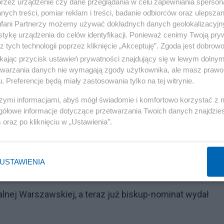
przez urządzenie czy dane przeglądania w celu zapewniania sperson
ych treści, pomiar reklam i treści, badanie odbiorców oraz ulepszan
fani Partnerzy możemy używać dokładnych danych geolokalizacyjn
tykę urządzenia do celów identyfikacji. Ponieważ cenimy Twoją pry
z tych technologii poprzez kliknięcie „Akceptuję”. Zgoda jest dobro
ikając przycisk ustawień prywatności znajdujący się w lewym dolny
etwarzania danych nie wymagają zgody użytkownika, ale masz prawo 
. Preferencje będą miały zastosowania tylko na tej witrynie.
szymi informacjami, abyś mógł świadomie i komfortowo korzystać z
gółowe informacje dotyczące przetwarzania Twoich danych znajdzi
s
oraz po kliknięciu w „Ustawienia”.
hotos-prn2/1394403_10152808470802195_1985956024_n.
USTAWIENIA
alnej Warszawskiej, a teraz już biskup-nominat wydał