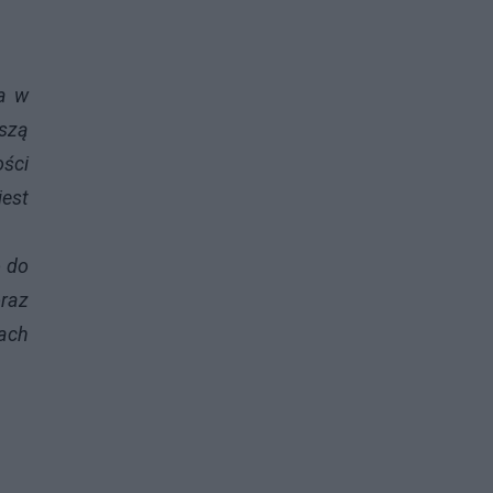
na w
ższą
ości
jest
o do
oraz
cach