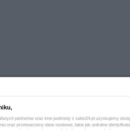
niku,
fanych partnerów oraz inne podmioty z salon24.pl uzyskujemy dost
niu oraz przetwarzamy dane osobowe, takie jak unikalne identyfikat