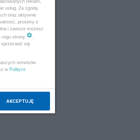
alizowanych reklam,
ie usług. Za zgodą
ych oraz aktywnie
watność, prosimy o
wolna i zawsze możesz
m rogu strony
.
sprzeciwić się
 naszych serwisów
esz w
Polityce
jpg
AKCEPTUJĘ