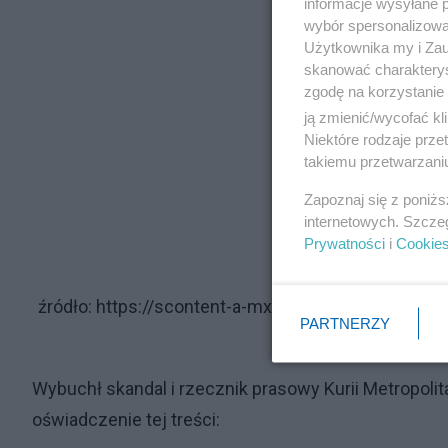
informacje wysyłane 
wybór spersonalizowan
Użytkownika my i Zau
skanować charakterys
zgodę na korzystanie 
ją zmienić/wycofać kl
Niektóre rodzaje prz
takiemu przetwarzaniu
Zapoznaj się z poniż
internetowych. Szcze
Prywatności
i
Cookie
źródło: https://scontent-a-mxp.xx.fbcdn.net/hp
PARTNERZY
Wybuchł skandal i rzecznik prasowy Kurii Metropolit
oświadczenie tej treści: