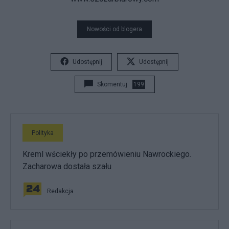
Nowości od blogera
Udostępnij
Udostępnij
Skomentuj
199
Polityka
Kreml wściekły po przemówieniu Nawrockiego.
Zacharowa dostała szału
Redakcja