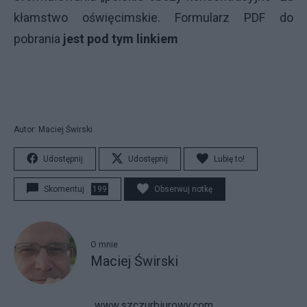
kłamstwo oświęcimskie. Formularz PDF do
pobrania
jest pod tym linkiem
Autor: Maciej Świrski
Udostępnij
Udostępnij
Lubię to!
Skomentuj
199
Obserwuj notkę
O mnie
Maciej Świrski
www.szczurbiurowy.com