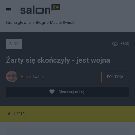
Strona główna
Blogi
Maciej Świrski
8803
BLOG
Żarty się skończyły - jest wojna
Maciej Świrski
POLITYKA
Obserwuj notkę
16.11.2013