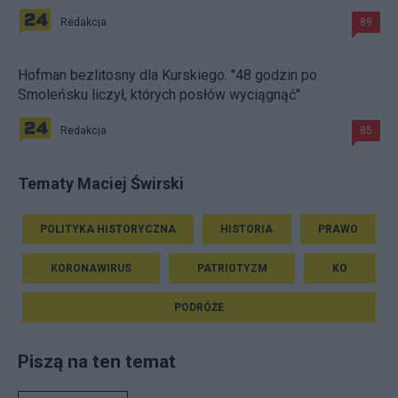
Redakcja
89
Hofman bezlitosny dla Kurskiego. "48 godzin po
Smoleńsku liczył, których posłów wyciągnąć"
Redakcja
85
Tematy Maciej Świrski
POLITYKA HISTORYCZNA
HISTORIA
PRAWO
KORONAWIRUS
PATRIOTYZM
KO
PODRÓŻE
Piszą na ten temat