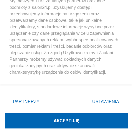
My, naszych 1162 zaufanych partnerów oraz inne
podmioty z salon24.pl uzyskujemy dostęp i
Społeczeństwo
przechowujemy informacje na urządzeniu oraz
przetwarzamy dane osobowe, takie jak unikalne
Kultura
identyfikatory, standardowe informacje wysyłane przez
urządzenie czy dane przeglądania w celu zapewniania
spersonalizowanych reklam, wybór spersonalizowanych
treści, pomiar reklam i treści, badanie odbiorców oraz
ulepszanie usług. Za zgodą Użytkownika my i Zaufani
X
Facebook
Instagram
Youtube
Partnerzy możemy używać dokładnych danych
geolokalizacyjnych oraz aktywnie skanować
charakterystykę urządzenia do celów identyfikacji.
Web Content Media sp. z o. o. © 2022
Ponieważ cenimy Twoją prywatność, prosimy o zgodę na
korzystanie z tych technologii poprzez kliknięcie
„Akceptuję”. Zgoda jest dobrowolna i zawsze możesz ją
Pomoc
O nas
Praca
Reklama
Kontakt
zmienić/wycofać klikając przycisk ustawień prywatności
PARTNERZY
USTAWIENIA
znajdujący się w lewym dolnym rogu strony
. Niektóre
rodzaje przetwarzania danych nie wymagają zgody
użytkownika, ale masz prawo sprzeciwić się takiemu
AKCEPTUJĘ
przetwarzaniu. Preferencje będą miały zastosowania tylko
Technologię dostarcza:
W3media.pl
na tej witrynie.