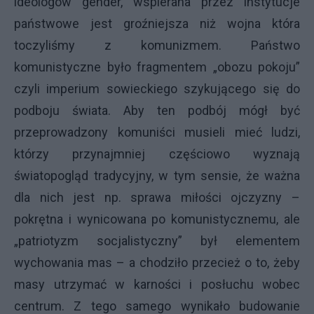
ideologów gender, wspierana przez instytucje
państwowe jest groźniejsza niż wojna która
toczyliśmy z komunizmem. Państwo
komunistyczne było fragmentem „obozu pokoju”
czyli imperium sowieckiego szykującego się do
podboju świata. Aby ten podbój mógł być
przeprowadzony komuniści musieli mieć ludzi,
którzy przynajmniej częściowo wyznają
światopogląd tradycyjny, w tym sensie, że ważna
dla nich jest np. sprawa miłości ojczyzny –
pokrętna i wynicowana po komunistycznemu, ale
„patriotyzm socjalistyczny” był elementem
wychowania mas – a chodziło przecież o to, żeby
masy utrzymać w karności i posłuchu wobec
centrum. Z tego samego wynikało budowanie