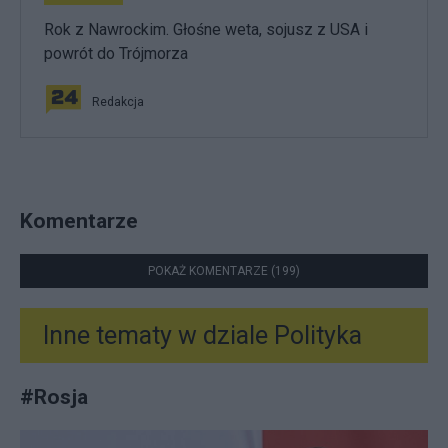
Rok z Nawrockim. Głośne weta, sojusz z USA i
powrót do Trójmorza
Redakcja
Komentarze
POKAŻ KOMENTARZE (199)
Inne tematy w dziale
Polityka
#
Rosja