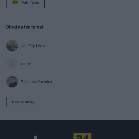
Rafał Woś
Blogi na ten temat
Jan Filip Libicki
catrw
Zbigniew Kuźmiuk
Napisz notkę