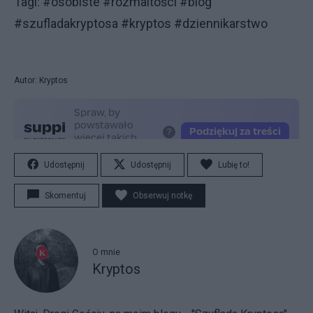
Tagi: #osobiste #rozmaitości #blog
#szufladakryptosa #kryptos #dziennikarstwo
Autor: Kryptos
Udostępnij
Udostępnij
Lubię to!
Skomentuj
Obserwuj notkę
O mnie
Kryptos