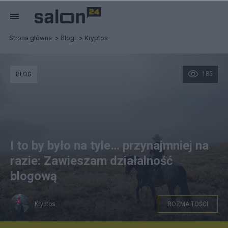
Strona główna
Blogi
Kryptos
185
BLOG
I to by było na tyle… przynajmniej na
razie: Zawieszam działalność
blogową
Kryptos
ROZMAITOŚCI