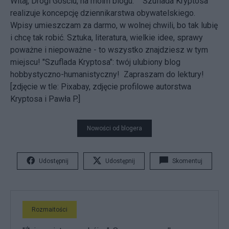
Witaj, Drogi Gościu, na moim blogu. "Szuflada Kryptosa"
realizuje koncepcję dziennikarstwa obywatelskiego.
Wpisy umieszczam za darmo, w wolnej chwili, bo tak lubię
i chcę tak robić. Sztuka, literatura, wielkie idee, sprawy
poważne i niepoważne - to wszystko znajdziesz w tym
miejscu! "Szuflada Kryptosa": twój ulubiony blog
hobbystyczno-humanistyczny! Zapraszam do lektury!
[zdjęcie w tle: Pixabay, zdjęcie profilowe autorstwa
Kryptosa i Pawła P.]
Nowości od blogera
Udostępnij
Udostępnij
Skomentuj
Rozmaitości