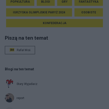
POPKULTURA
BLOGI
GRY
FANTASTYKA
IGRZYSKA OLIMPIJSKIE PARYŻ 2024
OSOBISTE
KONFEDERACJA
Piszą na ten temat
Rafał Woś
Blogi na ten temat
Stary Wyjadacz
report