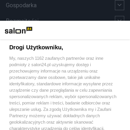
Gospodarka
Rozmaitości
Technologie
Drogi Użytkowniku,
Sport
My, naszych 1162 zaufanych partnerów oraz inne
podmioty z salon24.pl uzyskujemy dostęp i
Społeczeństwo
przechowujemy informacje na urządzeniu oraz
przetwarzamy dane osobowe, takie jak unikalne
Kultura
identyfikatory, standardowe informacje wysyłane przez
urządzenie czy dane przeglądania w celu zapewniania
spersonalizowanych reklam, wybór spersonalizowanych
treści, pomiar reklam i treści, badanie odbiorców oraz
ulepszanie usług. Za zgodą Użytkownika my i Zaufani
X
Facebook
Instagram
Youtube
Partnerzy możemy używać dokładnych danych
geolokalizacyjnych oraz aktywnie skanować
charakterystykę urządzenia do celów identyfikacji.