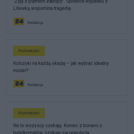
"Żyję z piętnem zabójcy". Sprawca wypadku z
Litewką wspomina tragedię
Redakcja
Rozmaitości
Kolczyki na każdą okazję – jak wybrać idealny
model?
Redakcja
Rozmaitości
Na to wszyscy czekają. Koniec z bonami z
butelkomatów, szykuje się rewolucja