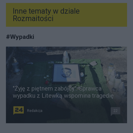
Inne tematy w dziale
Rozmaitości
#
Wypadki
"Żyję z piętnem zabójcy". Sprawca
wypadku z Litewką wspomina tragedię
Redakcja
22