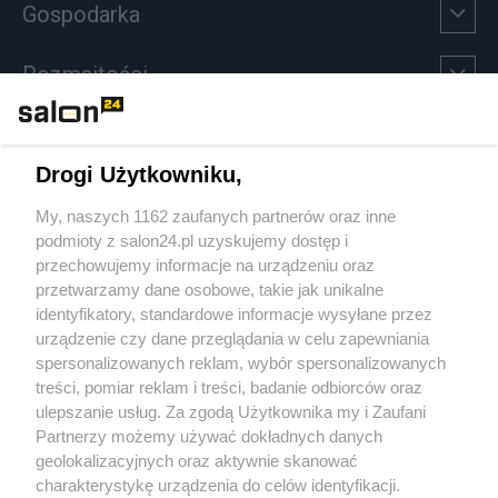
Gospodarka
Rozmaitości
Technologie
Drogi Użytkowniku,
Sport
My, naszych 1162 zaufanych partnerów oraz inne
podmioty z salon24.pl uzyskujemy dostęp i
Społeczeństwo
przechowujemy informacje na urządzeniu oraz
przetwarzamy dane osobowe, takie jak unikalne
Kultura
identyfikatory, standardowe informacje wysyłane przez
urządzenie czy dane przeglądania w celu zapewniania
spersonalizowanych reklam, wybór spersonalizowanych
treści, pomiar reklam i treści, badanie odbiorców oraz
ulepszanie usług. Za zgodą Użytkownika my i Zaufani
X
Facebook
Instagram
Youtube
Partnerzy możemy używać dokładnych danych
geolokalizacyjnych oraz aktywnie skanować
charakterystykę urządzenia do celów identyfikacji.