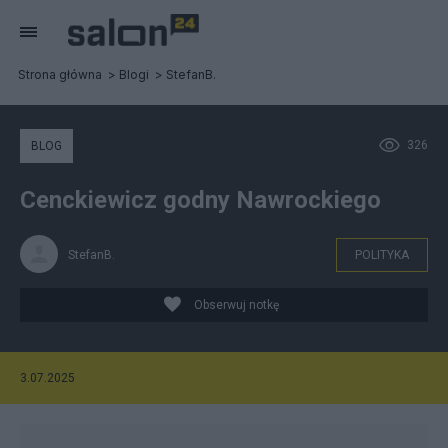
Strona główna
Blogi
StefanB.
326
BLOG
Cenckiewicz godny Nawrockiego
StefanB.
POLITYKA
Obserwuj notkę
3.07.2025