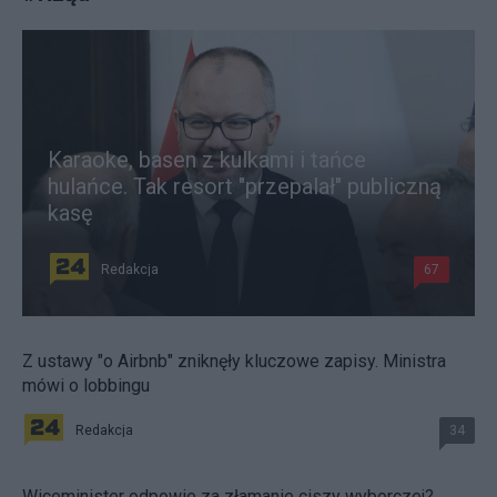
Karaoke, basen z kulkami i tańce
hulańce. Tak resort "przepalał" publiczną
kasę
Redakcja
67
Z ustawy "o Airbnb" zniknęły kluczowe zapisy. Ministra
mówi o lobbingu
Redakcja
34
Wiceminister odpowie za złamanie ciszy wyborczej?