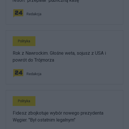
resort "przepalał" publiczną kasę
Redakcja
Polityka
Rok z Nawrockim. Głośne weta, sojusz z USA i
powrót do Trójmorza
Redakcja
Polityka
Fidesz zbojkotuje wybór nowego prezydenta
Węgier. "Był ostatnim legalnym"