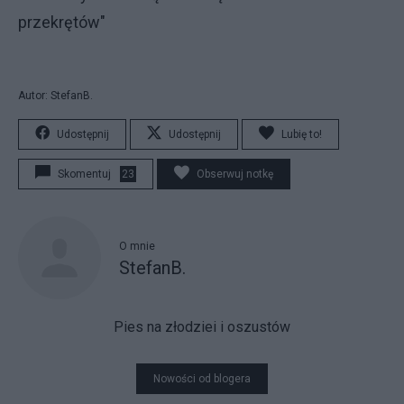
przekrętów"
Autor: StefanB.
Udostępnij
Udostępnij
Lubię to!
Skomentuj
23
Obserwuj notkę
O mnie
StefanB.
Pies na złodziei i oszustów
Nowości od blogera