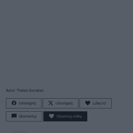
Autor: Thales Socrates
Udostępnij
Udostępnij
Lubię to!
Skomentuj
Obserwuj notkę