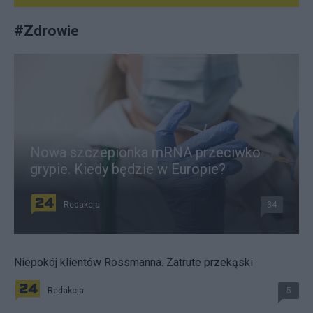
#
Zdrowie
Nowa szczepionka mRNA przeciwko
grypie. Kiedy będzie w Europie?
Redakcja
34
Niepokój klientów Rossmanna. Zatrute przekąski
Redakcja
5