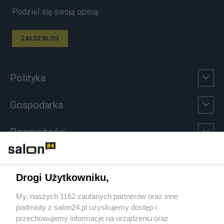
Podziel się swoją opinią
ZAŁÓŻ BLOG
Polityka
Gospodarka
Rozmaitości
Technologie
Drogi Użytkowniku,
Sport
My, naszych 1162 zaufanych partnerów oraz inne
podmioty z salon24.pl uzyskujemy dostęp i
Społeczeństwo
przechowujemy informacje na urządzeniu oraz