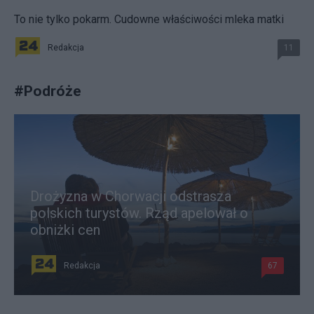
To nie tylko pokarm. Cudowne właściwości mleka matki
Redakcja
11
#
Podróże
Drożyzna w Chorwacji odstrasza
polskich turystów. Rząd apelował o
obniżki cen
Redakcja
67