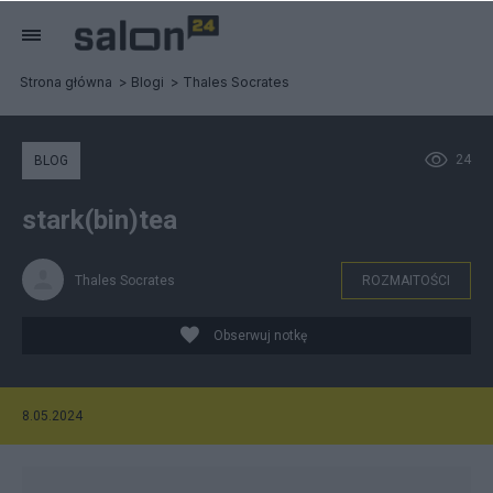
Strona główna
Blogi
Thales Socrates
24
BLOG
stark(bin)tea
Thales Socrates
ROZMAITOŚCI
Obserwuj notkę
8.05.2024