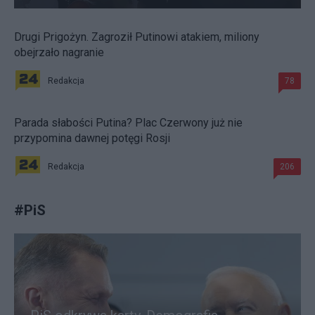
Drugi Prigożyn. Zagroził Putinowi atakiem, miliony
obejrzało nagranie
Redakcja
78
Parada słabości Putina? Plac Czerwony już nie
przypomina dawnej potęgi Rosji
Redakcja
206
#
PiS