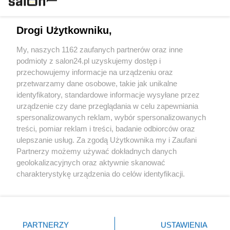
Technologie
Drogi Użytkowniku,
Sport
My, naszych 1162 zaufanych partnerów oraz inne
podmioty z salon24.pl uzyskujemy dostęp i
Społeczeństwo
przechowujemy informacje na urządzeniu oraz
przetwarzamy dane osobowe, takie jak unikalne
Kultura
identyfikatory, standardowe informacje wysyłane przez
urządzenie czy dane przeglądania w celu zapewniania
spersonalizowanych reklam, wybór spersonalizowanych
treści, pomiar reklam i treści, badanie odbiorców oraz
ulepszanie usług. Za zgodą Użytkownika my i Zaufani
X
Facebook
Instagram
Youtube
Partnerzy możemy używać dokładnych danych
geolokalizacyjnych oraz aktywnie skanować
charakterystykę urządzenia do celów identyfikacji.
Web Content Media sp. z o. o. © 2022
Ponieważ cenimy Twoją prywatność, prosimy o zgodę na
korzystanie z tych technologii poprzez kliknięcie
„Akceptuję”. Zgoda jest dobrowolna i zawsze możesz ją
Pomoc
O nas
Praca
Reklama
Kontakt
zmienić/wycofać klikając przycisk ustawień prywatności
PARTNERZY
USTAWIENIA