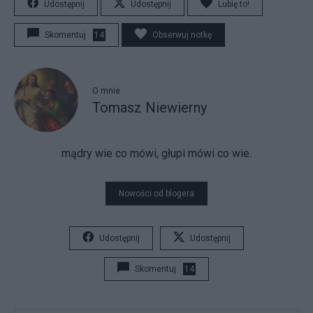
Udostępnij
Udostępnij
Lubię to!
Skomentuj
14
Obserwuj notkę
O mnie
Tomasz Niewierny
mądry wie co mówi, głupi mówi co wie.
Nowości od blogera
Udostępnij
Udostępnij
Skomentuj
14