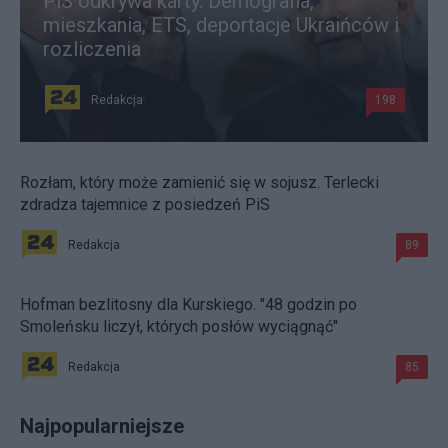
PiS odkrywa karty. Demografia,
mieszkania, ETS, deportacje Ukraińców i
rozliczenia
Redakcja
198
Rozłam, który może zamienić się w sojusz. Terlecki
zdradza tajemnice z posiedzeń PiS
Redakcja
89
Hofman bezlitosny dla Kurskiego. "48 godzin po
Smoleńsku liczył, których posłów wyciągnąć"
Redakcja
85
Najpopularniejsze