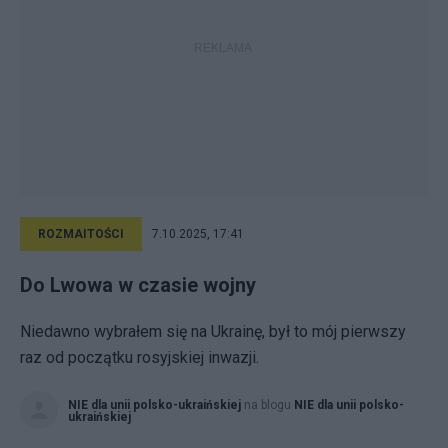
ROZMAITOŚCI
7.10.2025, 17:41
Do Lwowa w czasie wojny
Niedawno wybrałem się na Ukrainę, był to mój pierwszy
raz od początku rosyjskiej inwazji.
NIE dla unii polsko-ukraińskiej
na blogu
NIE dla unii polsko-
ukraińskiej