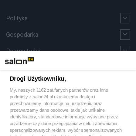
Polityka
Gospodarka
Rozmaitości
Technologie
Drogi Użytkowniku,
Sport
My, naszych 1162 zaufanych partnerów oraz inne
podmioty z salon24.pl uzyskujemy dostęp i
Społeczeństwo
przechowujemy informacje na urządzeniu oraz
przetwarzamy dane osobowe, takie jak unikalne
Kultura
identyfikatory, standardowe informacje wysyłane przez
urządzenie czy dane przeglądania w celu zapewniania
spersonalizowanych reklam, wybór spersonalizowanych