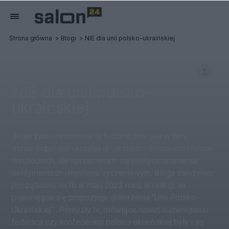
Strona główna
Blogi
NIE dla unii polsko-ukraińskiej
NIE dla unii polsko-
ukraińskiej
Moje zainteresowania to historia, polityka w tym
stosunki polsko-ukraińskie. Jestem miłośnikiem kresów
wschodnich, ale sprzeciwiam się polityce opartej na
sentymentach i myśleniu życzeniowym. Bloga założyłem
początkowo na fb w maju 2022 roku, w reakcji na
pojawiające się propozycje utworzenia "Unii Polsko-
Ukraińskiej" . Pomysły te, mówiące nawet o utworzeniu
federacji czy konfederacji polsko-ukraińskiej były i są