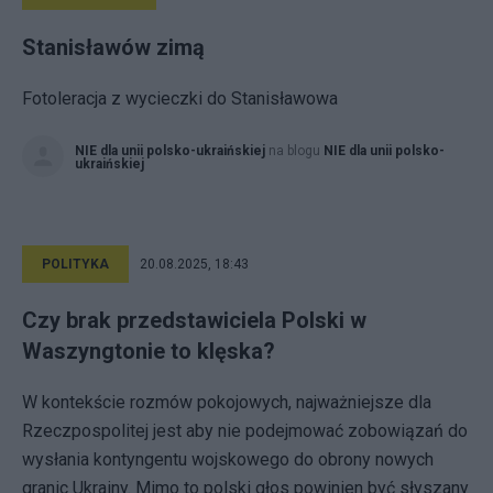
Stanisławów zimą
Fotoleracja z wycieczki do Stanisławowa
NIE dla unii polsko-ukraińskiej
na blogu
NIE dla unii polsko-
ukraińskiej
POLITYKA
20.08.2025, 18:43
Czy brak przedstawiciela Polski w
Waszyngtonie to klęska?
W kontekście rozmów pokojowych, najważniejsze dla
Rzeczpospolitej jest aby nie podejmować zobowiązań do
wysłania kontyngentu wojskowego do obrony nowych
granic Ukrainy. Mimo to polski głos powinien być słyszany