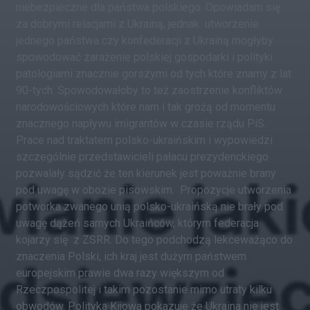
niebezpieczne dla państwa polskiego. Opowiadam się
za dobrymi relacjami z Ukrainą, jednak utworzenie
jednego państwa czy konfederacji z Ukrainą mogłyby
spowodować zarażenie polskiej gospodarki i polityki
patologiami znacznie gorszymi od tych które znamy z lat
90-tych. Spowodowałoby to też zaostrzenie konfliktów
narodowościowych które nam i tak grożą od momentu
znacznego napływu imigrantów w czasie rządu PiS.
Prace nad traktatem polsko-ukraińskim i wypowiedzi
szczególnie przedstawicieli pałacu prezydenckiego
pozwalały sądzić że ten kierunek jest poważnie brany
pod uwagę w obozie pisowskim. Propozycje utworzenia
potworka zwanego unią polsko-ukraińską nie brały pod
uwagę dążeń samych Ukraińców, którym federacja
kojarzy się z ZSRR. Do tego podchodzą lekceważąco do
znaczenia Polski, ich kraj jest dużym państwem
europejskim prawie dwa razy większym od
Rzeczpospolitej i takim pozostanie mimo utraty kilku
obwodów. Polityka Kijowa pokazuje że Ukraina nie jest