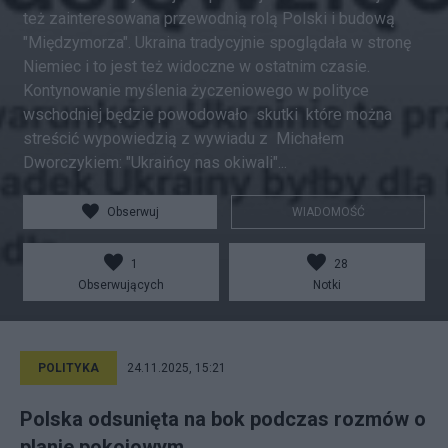
też zainteresowana przewodnią rolą Polski i budową
"Międzymorza". Ukraina tradycyjnie spoglądała w stronę
Niemiec i to jest też widoczne w ostatnim czasie.
Kontynowanie myślenia życzeniowego w polityce
wschodniej będzie powodowało skutki które można
streścić wypowiedzią z wywiadu z Michałem
Dworczykiem: "Ukraińcy nas okiwali"...
Obserwuj
WIADOMOŚĆ
1
28
Obserwujących
Notki
POLITYKA
24.11.2025, 15:21
Polska odsunięta na bok podczas rozmów o
planie pokojowym