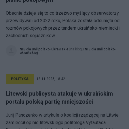
Obecnie dzieje się to co trzeźwo myślący obserwatorzy
przewidywali od 2022 roku, Polska została odsunięta od
rozmów pokojowych przez tandem ukraińsko-niemiecki i
zachodnich sojuszników.
NIE dla unii polsko-ukraińskiej
na blogu
NIE dla unii polsko-
ukraińskiej
POLITYKA
18.11.2025, 18:42
Litewski publicysta atakuje w ukraińskim
portalu polską partię mniejszości
Jurij Panczenko w artykule o koalicji rządzącej na Litwie
zamieścił opinie litewskiego politologa Vytautasa