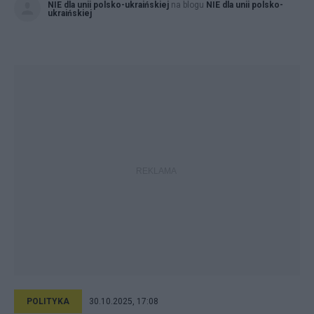
NIE dla unii polsko-ukraińskiej
na blogu
NIE dla unii polsko-
ukraińskiej
POLITYKA
30.10.2025, 17:08