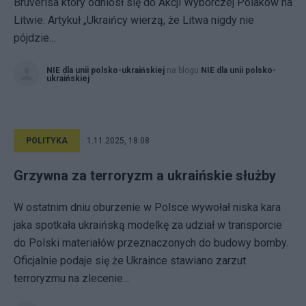
Bruverisa który odniósł się do Akcji Wyborczej Polaków na
Litwie. Artykuł „Ukraińcy wierzą, że Litwa nigdy nie
pójdzie...
NIE dla unii polsko-ukraińskiej
na blogu
NIE dla unii polsko-
ukraińskiej
POLITYKA
1.11.2025, 18:08
Grzywna za terroryzm a ukraińskie służby
W ostatnim dniu oburzenie w Polsce wywołał niska kara
jaka spotkała ukraińską modelkę za udział w transporcie
do Polski materiałów przeznaczonych do budowy bomby.
Oficjalnie podaje się że Ukraince stawiano zarzut
terroryzmu na zlecenie...