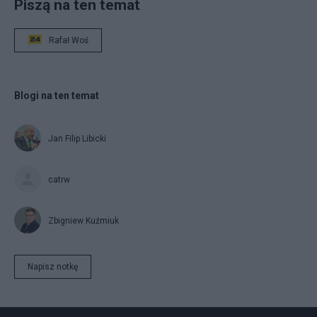
Piszą na ten temat
Rafał Woś
Blogi na ten temat
Jan Filip Libicki
catrw
Zbigniew Kuźmiuk
Napisz notkę