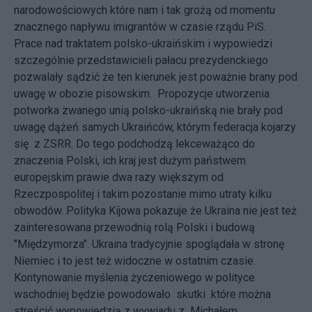
narodowościowych które nam i tak grożą od momentu
znacznego napływu imigrantów w czasie rządu PiS.
Prace nad traktatem polsko-ukraińskim i wypowiedzi
szczególnie przedstawicieli pałacu prezydenckiego
pozwalały sądzić że ten kierunek jest poważnie brany pod
uwagę w obozie pisowskim. Propozycje utworzenia
potworka zwanego unią polsko-ukraińską nie brały pod
uwagę dążeń samych Ukraińców, którym federacja kojarzy
się z ZSRR. Do tego podchodzą lekceważąco do
znaczenia Polski, ich kraj jest dużym państwem
europejskim prawie dwa razy większym od
Rzeczpospolitej i takim pozostanie mimo utraty kilku
obwodów. Polityka Kijowa pokazuje że Ukraina nie jest też
zainteresowana przewodnią rolą Polski i budową
"Międzymorza". Ukraina tradycyjnie spoglądała w stronę
Niemiec i to jest też widoczne w ostatnim czasie.
Kontynowanie myślenia życzeniowego w polityce
wschodniej będzie powodowało skutki które można
streścić wypowiedzią z wywiadu z Michałem