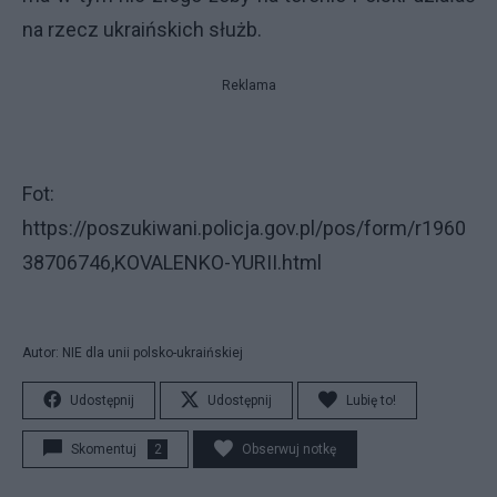
na rzecz ukraińskich służb.
Reklama
Fot:
https://poszukiwani.policja.gov.pl/pos/form/r1960
38706746,KOVALENKO-YURII.html
Autor: NIE dla unii polsko-ukraińskiej
Udostępnij
Udostępnij
Lubię to!
Skomentuj
2
Obserwuj notkę