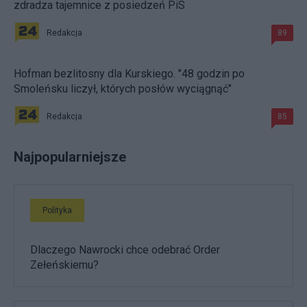
zdradza tajemnice z posiedzeń PiS
Redakcja
89
Hofman bezlitosny dla Kurskiego. "48 godzin po
Smoleńsku liczył, których posłów wyciągnąć"
Redakcja
85
Najpopularniejsze
Polityka
Dlaczego Nawrocki chce odebrać Order
Zełeńskiemu?