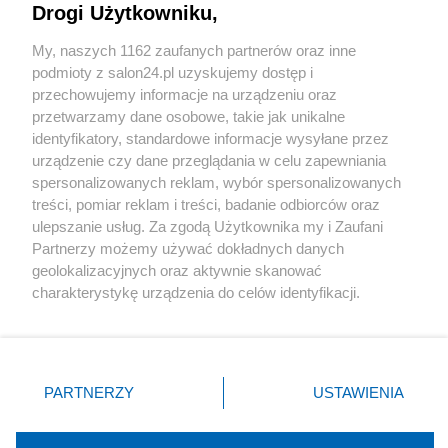
Drogi Użytkowniku,
Sport
My, naszych 1162 zaufanych partnerów oraz inne
podmioty z salon24.pl uzyskujemy dostęp i
Społeczeństwo
przechowujemy informacje na urządzeniu oraz
przetwarzamy dane osobowe, takie jak unikalne
Kultura
identyfikatory, standardowe informacje wysyłane przez
urządzenie czy dane przeglądania w celu zapewniania
spersonalizowanych reklam, wybór spersonalizowanych
treści, pomiar reklam i treści, badanie odbiorców oraz
ulepszanie usług. Za zgodą Użytkownika my i Zaufani
X
Facebook
Instagram
Youtube
Partnerzy możemy używać dokładnych danych
geolokalizacyjnych oraz aktywnie skanować
charakterystykę urządzenia do celów identyfikacji.
Web Content Media sp. z o. o. © 2022
Ponieważ cenimy Twoją prywatność, prosimy o zgodę na
korzystanie z tych technologii poprzez kliknięcie
„Akceptuję”. Zgoda jest dobrowolna i zawsze możesz ją
Pomoc
O nas
Praca
Reklama
Kontakt
zmienić/wycofać klikając przycisk ustawień prywatności
PARTNERZY
USTAWIENIA
znajdujący się w lewym dolnym rogu strony
. Niektóre
rodzaje przetwarzania danych nie wymagają zgody