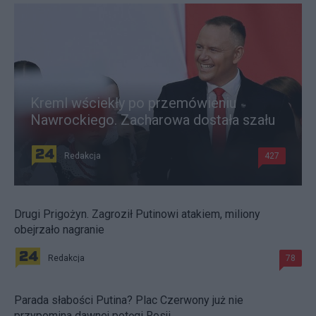
Kreml wściekły po przemówieniu
Nawrockiego. Zacharowa dostała szału
Redakcja
427
Drugi Prigożyn. Zagroził Putinowi atakiem, miliony
obejrzało nagranie
Redakcja
78
Parada słabości Putina? Plac Czerwony już nie
przypomina dawnej potęgi Rosji