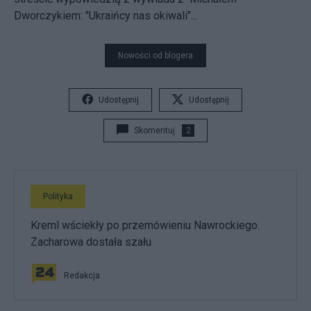
Dworczykiem: "Ukraińcy nas okiwali"...
Nowości od blogera
Udostępnij
Udostępnij
Skomentuj
2
Polityka
Kreml wściekły po przemówieniu Nawrockiego.
Zacharowa dostała szału
Redakcja