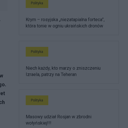
Polityka
Krym – rosyjska „niezatapialna forteca”,
w
która tonie w ogniu ukraińskich dronów
Polityka
Niech każdy, kto marzy o zniszczeniu
Izraela, patrzy na Teheran
ów
go.
wet
Polityka
ich
Masowy udział Rosjan w zbrodni
wołyńskiej!!!