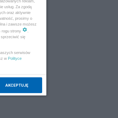
alizowanych reklam,
ie usług. Za zgodą
Napisz notkę
ych oraz aktywnie
watność, prosimy o
wolna i zawsze możesz
m rogu strony
.
sprzeciwić się
 naszych serwisów
esz w
Polityce
AKCEPTUJĘ