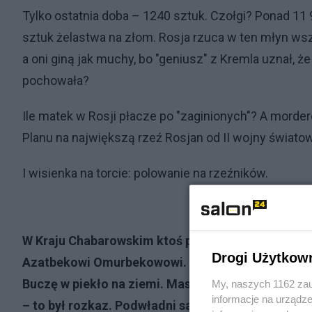
Tylko ostatnia doba – 1240 sztuk. Czołgi? Ponad 11 9
sztuk żelastwa na złom. Rosja rzuca w ten młyn wszy
a oni giną jak muchy, bo "geniusz" z Kremla uznał, że U
pochowała?
Ile matek w Rosji płacze po "zaginionych"? A morderc
Planu na największą rzeź Rosjan od II wojny światowe
I wisienka na torcie: polowanie na rzeźników.
W Kraju Chabarowskim ktoś podłożył ładunek wyb
Drogi Użytkow
Azatbekowi Omurbekowowi. Dowódcy 64. brygady z
Buczę w piekło na ziemi. Masowe groby, tortury, gw
My, naszych 1162 zau
informacje na urządze
– to był rozkaz. Podwładni sami go oskarżali. A P