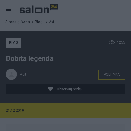
Strona główna
Blogi
Voit
1255
BLOG
Dobita legenda
Voit
POLITYKA
Obserwuj notkę
21.12.2010