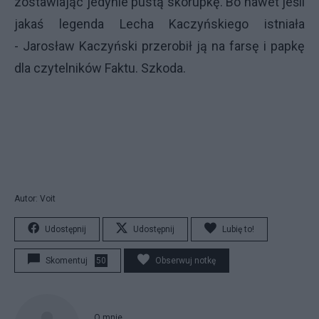
zostawiając jedynie pustą skorupkę. Bo nawet jeśli
jakaś legenda Lecha Kaczyńskiego istniała
-
Jarosław Kaczyński przerobił ją na farsę i papkę
dla czytelników Faktu. Szkoda.
Autor: Voit
Udostępnij
Udostępnij
Lubię to!
Skomentuj
50
Obserwuj notkę
O mnie