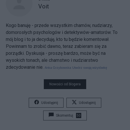
Voit
Kogo banuję - przede wszystkim chamów, nudziarzy,
domorosłych psychologów i detektywów-amatorów. To
mój blog i to ja decyduję, kto tu będzie komentował.
Powinnam to zrobić dawno, teraz zabieram się za
porządki. Dyskusja - proszę bardzo, może być na
wysokich tonach, ale chamstwo i nudziarstwo
zdecydowanie nie.
Anka Grzybowska
Utwórz swoją wizytówkę
Nowości od blogera
Udostępnij
Udostępnij
Skomentuj
50