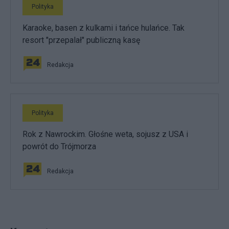
Polityka
Karaoke, basen z kulkami i tańce hulańce. Tak
resort "przepalał" publiczną kasę
Redakcja
Polityka
Rok z Nawrockim. Głośne weta, sojusz z USA i
powrót do Trójmorza
Redakcja