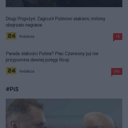
Drugi Prigożyn. Zagroził Putinowi atakiem, miliony
obejrzało nagranie
Redakcja
78
Parada słabości Putina? Plac Czerwony już nie
przypomina dawnej potęgi Rosji
Redakcja
206
#
PiS