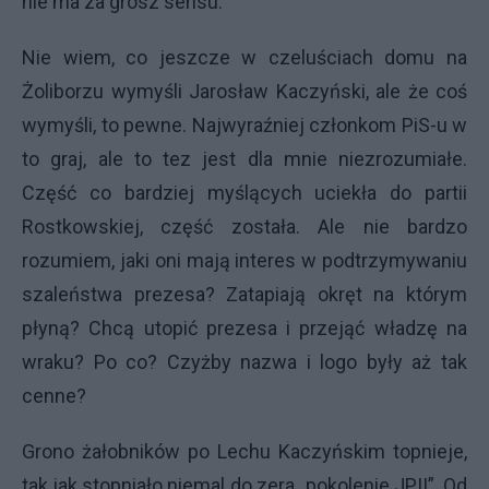
nie ma za grosz sensu.
Nie wiem, co jeszcze w czeluściach domu na
Żoliborzu wymyśli Jarosław Kaczyński, ale że coś
wymyśli, to pewne. Najwyraźniej członkom PiS-u w
to graj, ale to tez jest dla mnie niezrozumiałe.
Część co bardziej myślących uciekła do partii
Rostkowskiej, część została. Ale nie bardzo
rozumiem, jaki oni mają interes w podtrzymywaniu
szaleństwa prezesa? Zatapiają okręt na którym
płyną? Chcą utopić prezesa i przejąć władzę na
wraku? Po co? Czyżby nazwa i logo były aż tak
cenne?
Grono żałobników po Lechu Kaczyńskim topnieje,
tak jak stopniało niemal do zera „pokolenie JPII”. Od