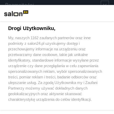
Rozmaitości
Technologie
Drogi Użytkowniku,
Sport
My, naszych 1162 zaufanych partnerów oraz inne
podmioty z salon24.pl uzyskujemy dostęp i
Społeczeństwo
przechowujemy informacje na urządzeniu oraz
przetwarzamy dane osobowe, takie jak unikalne
Kultura
identyfikatory, standardowe informacje wysyłane przez
urządzenie czy dane przeglądania w celu zapewniania
spersonalizowanych reklam, wybór spersonalizowanych
treści, pomiar reklam i treści, badanie odbiorców oraz
ulepszanie usług. Za zgodą Użytkownika my i Zaufani
X
Facebook
Instagram
Youtube
Partnerzy możemy używać dokładnych danych
geolokalizacyjnych oraz aktywnie skanować
charakterystykę urządzenia do celów identyfikacji.
Web Content Media sp. z o. o. © 2022
Ponieważ cenimy Twoją prywatność, prosimy o zgodę na
korzystanie z tych technologii poprzez kliknięcie