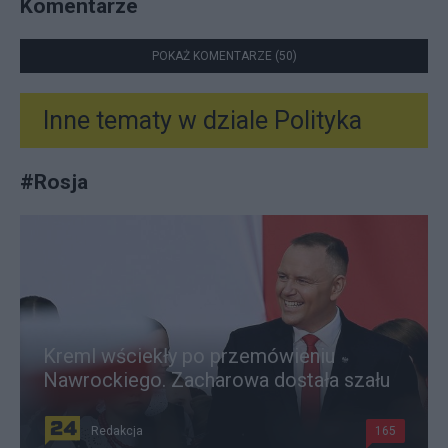
Komentarze
POKAŻ KOMENTARZE (50)
Inne tematy w dziale
Polityka
#
Rosja
Kreml wściekły po przemówieniu
Nawrockiego. Zacharowa dostała szału
Redakcja
165