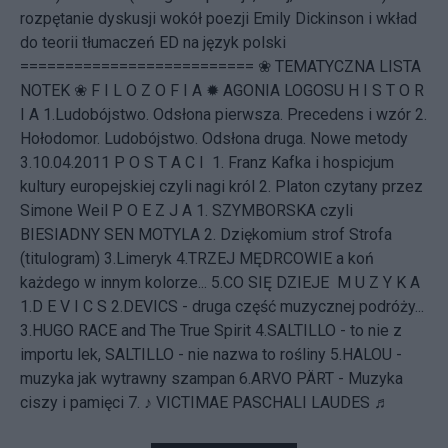
rozpętanie dyskusji wokół poezji Emily Dickinson i wkład
do teorii tłumaczeń ED na język polski
========================== ❀ TEMATYCZNA LISTA
NOTEK ❀ F I L O Z O F I A ✹ AGONIA LOGOSU H I S T O R
I A 1.Ludobójstwo. Odsłona pierwsza. Precedens i wzór 2.
Hołodomor. Ludobójstwo. Odsłona druga. Nowe metody
3.10.04.2011 P O S T A C I 1.
Franz Kafka i hospicjum
kultury europejskiej czyli nagi król
2.
Platon czytany przez
Simone Weil
P O E Z J A 1.
SZYMBORSKA czyli
BIESIADNY SEN MOTYLA
2. Dziękomium strof Strofa
(titulogram) 3.Limeryk 4.TRZEJ MĘDRCOWIE a koń
każdego w innym kolorze... 5.CO SIĘ DZIEJE M U Z Y K A
1.D E V I C S 2.DEVICS - druga część muzycznej podróży...
3.HUGO RACE and The True Spirit 4.SALTILLO - to nie z
importu lek, SALTILLO - nie nazwa to rośliny 5.HALOU -
muzyka jak wytrawny szampan 6.ARVO PÄRT - Muzyka
ciszy i pamięci 7. ♪ VICTIMAE PASCHALI LAUDES ♬