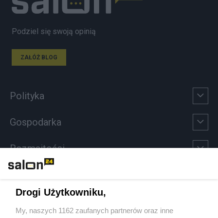
Podziel się swoją opinią
ZAŁÓŻ BLOG
Polityka
Gospodarka
Rozmaitości
Technologie
Drogi Użytkowniku,
Sport
My, naszych 1162 zaufanych partnerów oraz inne