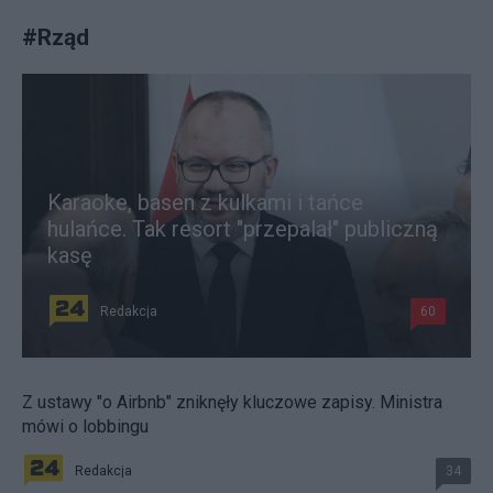
#
Rząd
Karaoke, basen z kulkami i tańce
hulańce. Tak resort "przepalał" publiczną
kasę
Redakcja
60
Z ustawy "o Airbnb" zniknęły kluczowe zapisy. Ministra
mówi o lobbingu
Redakcja
34