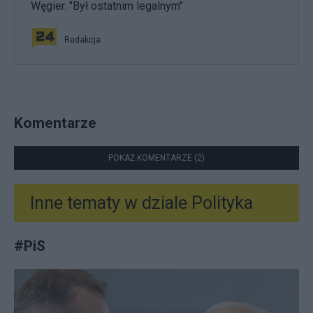
Węgier. "Był ostatnim legalnym"
Redakcja
Komentarze
POKAŻ KOMENTARZE (2)
Inne tematy w dziale
Polityka
#
PiS