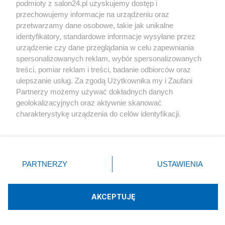
podmioty z salon24.pl uzyskujemy dostęp i
Społeczeństwo
przechowujemy informacje na urządzeniu oraz
przetwarzamy dane osobowe, takie jak unikalne
Kultura
identyfikatory, standardowe informacje wysyłane przez
urządzenie czy dane przeglądania w celu zapewniania
spersonalizowanych reklam, wybór spersonalizowanych
treści, pomiar reklam i treści, badanie odbiorców oraz
ulepszanie usług. Za zgodą Użytkownika my i Zaufani
X
Facebook
Instagram
Youtube
Partnerzy możemy używać dokładnych danych
geolokalizacyjnych oraz aktywnie skanować
charakterystykę urządzenia do celów identyfikacji.
Web Content Media sp. z o. o. © 2022
Ponieważ cenimy Twoją prywatność, prosimy o zgodę na
korzystanie z tych technologii poprzez kliknięcie
„Akceptuję”. Zgoda jest dobrowolna i zawsze możesz ją
Pomoc
O nas
Praca
Reklama
Kontakt
zmienić/wycofać klikając przycisk ustawień prywatności
PARTNERZY
USTAWIENIA
znajdujący się w lewym dolnym rogu strony
. Niektóre
rodzaje przetwarzania danych nie wymagają zgody
użytkownika, ale masz prawo sprzeciwić się takiemu
AKCEPTUJĘ
przetwarzaniu. Preferencje będą miały zastosowania tylko
Technologię dostarcza:
W3media.pl
na tej witrynie.