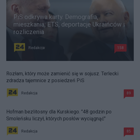
PiS odkrywa karty. Demografia,
mieszkania, ETS, deportacje Ukraińców i
rozliczenia
Redakcja
158
Rozłam, który może zamienić się w sojusz. Terlecki
zdradza tajemnice z posiedzeń PiS
Redakcja
89
Hofman bezlitosny dla Kurskiego. "48 godzin po
Smoleńsku liczył, których posłów wyciągnąć"
Redakcja
85