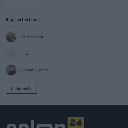
Blogi na ten temat
Jan Filip Libicki
catrw
Zbigniew Kuźmiuk
Napisz notkę