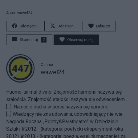
Autor: wawel24
Udostępnij
Udostępnij
Lubię to!
Skomentuj
2
Obserwuj notkę
O mnie
wawel24
Huomo-animal divino. Znajomość harmonii nazywa się
stałością. Znajomość stałości nazywa się oświeceniem.
[...]. Napięcie ducha w sercu nazywa się uporem.
[...] Wiedzący nie zna udawania, udowadniający nie wie.
Nagroda Roczna „Poetry&Paratheatre” w Dziedzinie
Sztuki ♛2012 - (kategoria: poetycki eksperyment roku
2012) ♛2013 - (kategoria: poezja, esej, tłumaczenie) za