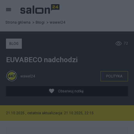
Strona główna
Blogi
wawel24
72
BLOG
EUVABECO nadchodzi
wawel24
POLITYKA
Obserwuj notkę
21.10.2025 , ostatnia aktualizacja: 21.10.2025, 22:15