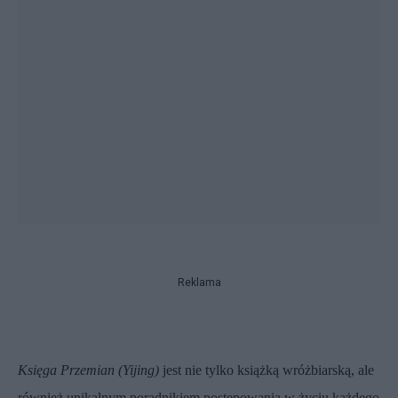
Reklama
Księga Przemian (Yijing)
jest nie tylko książką wróżbiarską, ale
również unikalnym poradnikiem postępowania w życiu każdego