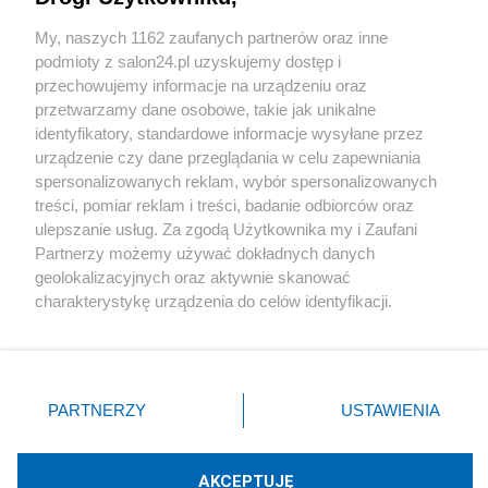
Sport
My, naszych 1162 zaufanych partnerów oraz inne
podmioty z salon24.pl uzyskujemy dostęp i
Społeczeństwo
przechowujemy informacje na urządzeniu oraz
przetwarzamy dane osobowe, takie jak unikalne
Kultura
identyfikatory, standardowe informacje wysyłane przez
urządzenie czy dane przeglądania w celu zapewniania
spersonalizowanych reklam, wybór spersonalizowanych
treści, pomiar reklam i treści, badanie odbiorców oraz
ulepszanie usług. Za zgodą Użytkownika my i Zaufani
X
Facebook
Instagram
Youtube
Partnerzy możemy używać dokładnych danych
geolokalizacyjnych oraz aktywnie skanować
charakterystykę urządzenia do celów identyfikacji.
Web Content Media sp. z o. o. © 2022
Ponieważ cenimy Twoją prywatność, prosimy o zgodę na
korzystanie z tych technologii poprzez kliknięcie
„Akceptuję”. Zgoda jest dobrowolna i zawsze możesz ją
Pomoc
O nas
Praca
Reklama
Kontakt
zmienić/wycofać klikając przycisk ustawień prywatności
PARTNERZY
USTAWIENIA
znajdujący się w lewym dolnym rogu strony
. Niektóre
rodzaje przetwarzania danych nie wymagają zgody
użytkownika, ale masz prawo sprzeciwić się takiemu
AKCEPTUJĘ