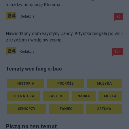
miażdży adaptację Klemma
Redakcja
96
Nawiedzony dom Krystyny Jandy. Artystka biegała po willi
z krzyżem i wodą święconą
Redakcja
104
Tematy wen fang si bao
HISTORIA
PODRÓŻE
MUZYKA
LITERATURA
ZABYTKI
NAUKA
MUZEA
SENIORZY
TANIEC
SZTUKA
Piszą na ten temat