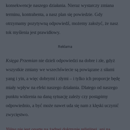
konsekwencje naszego działania. Nieraz wystarczy zmiana
terminu, kontrahenta, a nasz plan się powiedzie. Gdy
otrzymamy pozytywną odpowiedź, możemy założyć, że nasz
tok myślenia jest prawidłowy.
Reklama
Księga Przemian
nie dzieli odpowiedzi na dobre i złe, gdyż
wszystkie zmiany we wszechświecie są powiązane z siłami
yang i yin, a więc dobrymi i złymi – i tylko ich proporcje będę
miały wpływ na efekt naszego działania. Dlatego od naszego
punktu widzenia na daną sytuację zależy czy postąpimy
odpowiednio, a być może nawet uda się nam z klęski uczynić
zwycięstwo.
Yijing
nie jest oparte na żadnej doktrynie religijnej, ani na