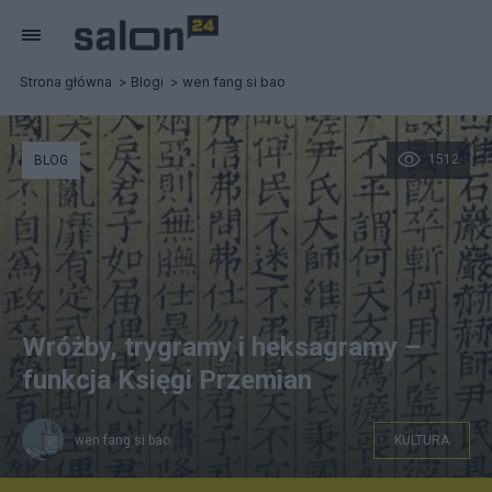
Strona główna
Blogi
wen fang si bao
1512
BLOG
Wróżby, trygramy i heksagramy –
funkcja Księgi Przemian
wen fang si bao
KULTURA
Księga Przemian z czasów dynastii Song