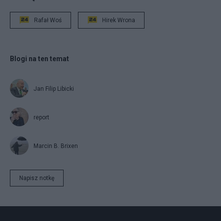
Rafał Woś
Hirek Wrona
Blogi na ten temat
Jan Filip Libicki
report
Marcin B. Brixen
Napisz notkę