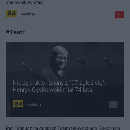
pracowników stacji
Redakcja
40
#
Teatr
Nie żyje aktor znany z "07 zgłoś się".
Henryk Gęsikowski miał 74 lata
Redakcja
1
Pan Tadeusz na deskach Teatru Słowackiego. Zakonnica