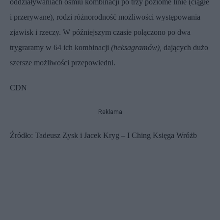
oddziaływaniach ośmiu kombinacji po trzy poziome linie (ciągłe
i przerywane), rodzi różnorodność możliwości występowania
zjawisk i rzeczy. W późniejszym czasie połączono po dwa
trygraramy w 64 ich kombinacji
(heksagramów),
dających dużo
szersze możliwości przepowiedni.
CDN
Reklama
Źródło: Tadeusz Zysk i Jacek Kryg – I Ching Księga Wróżb