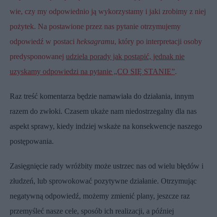
wie, czy my odpowiednio ją wykorzystamy i jaki zrobimy z niej
pożytek. Na postawione przez nas pytanie otrzymujemy
odpowiedź w postaci
heksagramu
, który po interpretacji osoby
predysponowanej
udziela porady jak postąpić, jednak nie
uzyskamy odpowiedzi na pytanie „CO SIĘ STANIE”
.
Raz treść komentarza będzie namawiała do działania, innym
razem do zwłoki. Czasem ukaże nam niedostrzegalny dla nas
aspekt sprawy, kiedy indziej wskaże na konsekwencje naszego
postępowania.
Zasięgnięcie rady wróżbity może ustrzec nas od wielu błędów i
złudzeń, lub sprowokować pozytywne działanie. Otrzymując
negatywną odpowiedź, możemy zmienić plany, jeszcze raz
przemyśleć nasze cele, sposób ich realizacji, a później