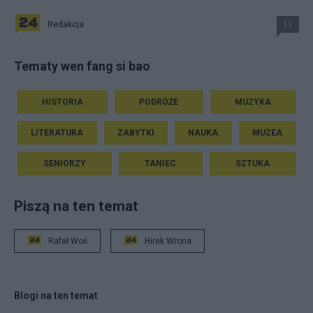
Redakcja
11
Tematy wen fang si bao
HISTORIA
PODRÓŻE
MUZYKA
LITERATURA
ZABYTKI
NAUKA
MUZEA
SENIORZY
TANIEC
SZTUKA
Piszą na ten temat
Rafał Woś
Hirek Wrona
Blogi na ten temat