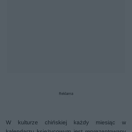
Reklama
W kulturze chińskiej każdy miesiąc w
kalendarzu księżycowym
jest reprezentowany