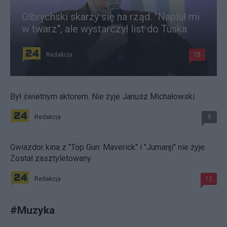
Olbrychski skarży się na rząd. "Napluł mi
w twarz", ale wystarczył list do Tuska
Redakcja
78
Był świetnym aktorem. Nie żyje Janusz Michałowski
Redakcja
8
Gwiazdor kina z "Top Gun: Maverick" i "Jumanji" nie żyje.
Został zasztyletowany
Redakcja
12
#
Muzyka