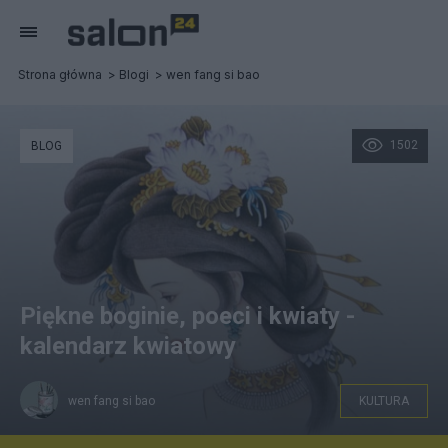
Strona główna
Blogi
wen fang si bao
1502
BLOG
Piękne boginie, poeci i kwiaty -
kalendarz kwiatowy
wen fang si bao
KULTURA