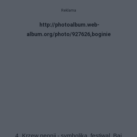
Reklama
http://photoalbum.web-
album.org/photo/927626,boginie
4.
Krzew peonii
-
symbolika
,
festiwal
,
Bai