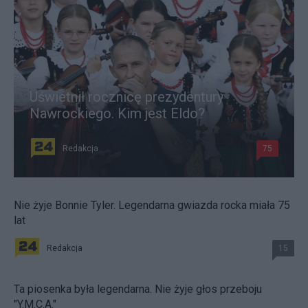
Uświetnił rocznicę prezydentury
Nawrockiego. Kim jest Eldo?
Redakcja
75
Nie żyje Bonnie Tyler. Legendarna gwiazda rocka miała 75
lat
Redakcja
15
Ta piosenka była legendarna. Nie żyje głos przeboju
"Y.M.C.A."