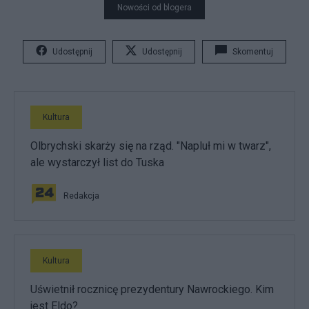
Nowości od blogera
Udostępnij
Udostępnij
Skomentuj
Kultura
Olbrychski skarży się na rząd. "Napluł mi w twarz",
ale wystarczył list do Tuska
Redakcja
Kultura
Uświetnił rocznicę prezydentury Nawrockiego. Kim
jest Eldo?