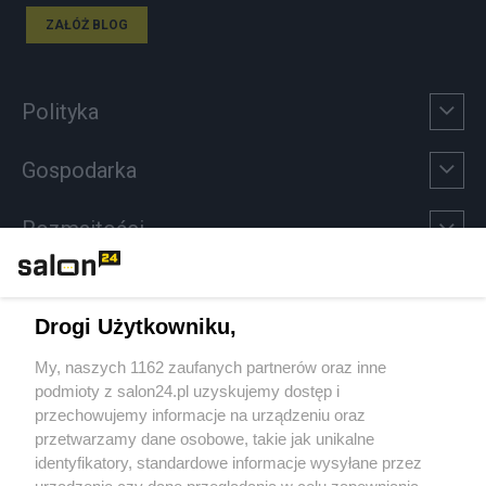
ZAŁÓŻ BLOG
Polityka
Gospodarka
Rozmaitości
Technologie
Drogi Użytkowniku,
Sport
My, naszych 1162 zaufanych partnerów oraz inne
podmioty z salon24.pl uzyskujemy dostęp i
Społeczeństwo
przechowujemy informacje na urządzeniu oraz
przetwarzamy dane osobowe, takie jak unikalne
Kultura
identyfikatory, standardowe informacje wysyłane przez