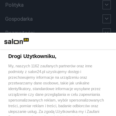
Polityka
Gospodarka
Rozmaitości
Technologie
Drogi Użytkowniku,
Sport
My, naszych 1162 zaufanych partnerów oraz inne
podmioty z salon24.pl uzyskujemy dostęp i
Społeczeństwo
przechowujemy informacje na urządzeniu oraz
przetwarzamy dane osobowe, takie jak unikalne
Kultura
identyfikatory, standardowe informacje wysyłane przez
urządzenie czy dane przeglądania w celu zapewniania
spersonalizowanych reklam, wybór spersonalizowanych
treści, pomiar reklam i treści, badanie odbiorców oraz
ulepszanie usług. Za zgodą Użytkownika my i Zaufani
X
Facebook
Instagram
Youtube