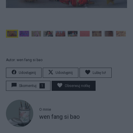
Autor: wen fang si bao
Udostępnij
Udostępnij
Lubię to!
Skomentuj
1
Obserwuj notkę
O mnie
wen fang si bao