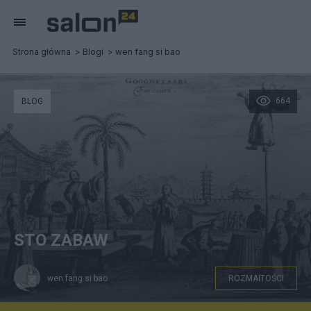
Strona główna
Blogi
wen fang si bao
664
BLOG
STO ZABAW
wen fang si bao
ROZMAITOŚCI
01_baixi na placu miejskim