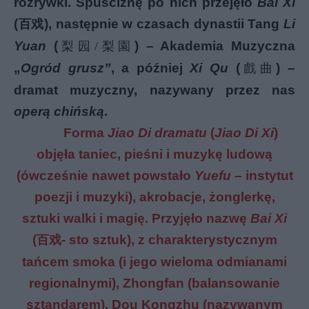
rozrywki. Spuściznę po nich przejęło
Bai Xi
(
), następnie w czasach dynastii Tang
Li
百
戏
Yuan
(
) – Akademia Muzyczna
梨园/梨園
„
Ogród grusz”
, a później
Xi Qu
(
) –
戲曲
dramat muzyczny, nazywany przez nas
operą chińską
.
Forma
Jiao Di dramatu
(
Jiao Di Xi
)
objęła taniec, pieśni i muzykę ludową
(ówcześnie nawet powstało
Yuefu
– instytut
poezji i muzyki), akrobacje, żonglerkę,
sztuki walki i magię. Przyjęło nazwę
Bai Xi
(
- sto sztuk), z charakterystycznym
百
戏
tańcem smoka (i jego wieloma odmianami
regionalnymi), Zhongfan (balansowanie
sztandarem), Dou Kongzhu (nazywanym