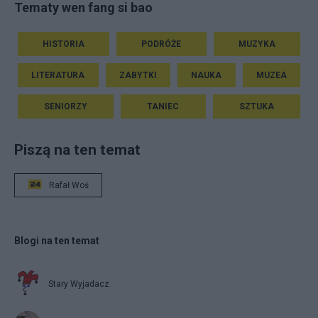
Tematy wen fang si bao
HISTORIA
PODRÓŻE
MUZYKA
LITERATURA
ZABYTKI
NAUKA
MUZEA
SENIORZY
TANIEC
SZTUKA
Piszą na ten temat
Rafał Woś
Blogi na ten temat
Stary Wyjadacz