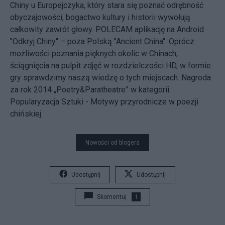
Chiny u Europejczyka, który stara się poznać odrębność
obyczajowości, bogactwo kultury i historii wywołują
całkowity zawrót głowy. POLECAM aplikację na Android
"Odkryj Chiny" – poza Polską "Ancient China". Oprócz
możliwości poznania pięknych okolic w Chinach,
ściągnięcia na pulpit zdjęć w rozdzielczości HD, w formie
gry sprawdzimy naszą wiedzę o tych miejscach. Nagroda
za rok 2014 „Poetry&Paratheatre” w kategorii:
Popularyzacja Sztuki - Motywy przyrodnicze w poezji
chińskiej
Nowości od blogera
Udostępnij
Udostępnij
Skomentuj
1