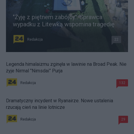
"Żyję z piętnem zabójcy". Sprawca
wypadku z Litewką wspomina tragedię
Redakcja
22
Legenda himalaizmu zginęła w lawinie na Broad Peak. Nie
żyje Nirmal "Nimsdai” Purja
Redakcja
132
Dramatyczny incydent w Ryanairze. Nowe ustalenia
rzucają cień na linie lotnicze
Redakcja
29