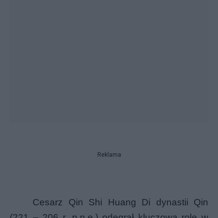
Reklama
Cesarz Qin Shi Huang Di dynastii Qin
(221 – 206 r. p.n.e.) odegrał kluczową rolę w