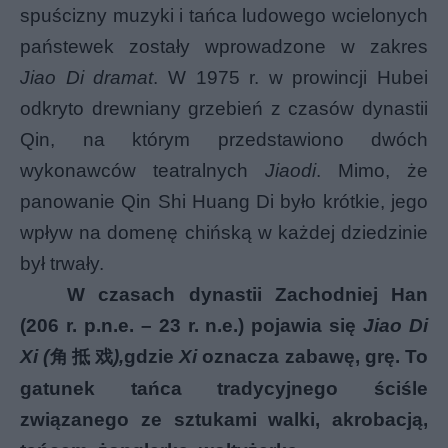
spuścizny muzyki i tańca ludowego wcielonych
państewek zostały wprowadzone w zakres
Jiao Di dramat
. W 1975 r. w prowincji Hubei
odkryto drewniany grzebień z czasów dynastii
Qin, na którym przedstawiono dwóch
wykonawców teatralnych
Jiaodi
. Mimo, że
panowanie Qin Shi Huang Di było krótkie, jego
wpływ na domenę chińską w każdej dziedzinie
był trwały.
W czasach dynastii Zachodniej Han
(206 r. p.n.e. – 23 r. n.e.) pojawia się
Jiao Di
Xi (
),
gdzie
Xi
oznacza zabawę, grę. To
角
抵
戏
gatunek tańca tradycyjnego ściśle
związanego ze sztukami walki, akrobacją,