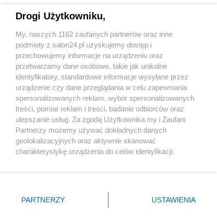
Drogi Użytkowniku,
Sport
My, naszych 1162 zaufanych partnerów oraz inne
podmioty z salon24.pl uzyskujemy dostęp i
Społeczeństwo
przechowujemy informacje na urządzeniu oraz
przetwarzamy dane osobowe, takie jak unikalne
Kultura
identyfikatory, standardowe informacje wysyłane przez
urządzenie czy dane przeglądania w celu zapewniania
spersonalizowanych reklam, wybór spersonalizowanych
treści, pomiar reklam i treści, badanie odbiorców oraz
ulepszanie usług. Za zgodą Użytkownika my i Zaufani
X
Facebook
Instagram
Youtube
Partnerzy możemy używać dokładnych danych
geolokalizacyjnych oraz aktywnie skanować
charakterystykę urządzenia do celów identyfikacji.
Web Content Media sp. z o. o. © 2022
Ponieważ cenimy Twoją prywatność, prosimy o zgodę na
korzystanie z tych technologii poprzez kliknięcie
„Akceptuję”. Zgoda jest dobrowolna i zawsze możesz ją
Pomoc
O nas
Praca
Reklama
Kontakt
zmienić/wycofać klikając przycisk ustawień prywatności
PARTNERZY
USTAWIENIA
znajdujący się w lewym dolnym rogu strony
. Niektóre