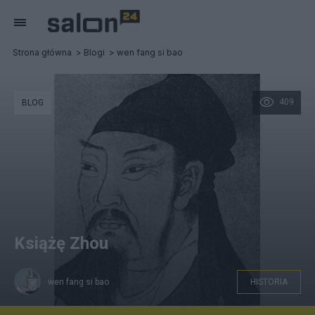
Strona główna
Blogi
wen fang si bao
409
BLOG
Książę Zhou
wen fang si bao
HISTORIA
Książę Zhou