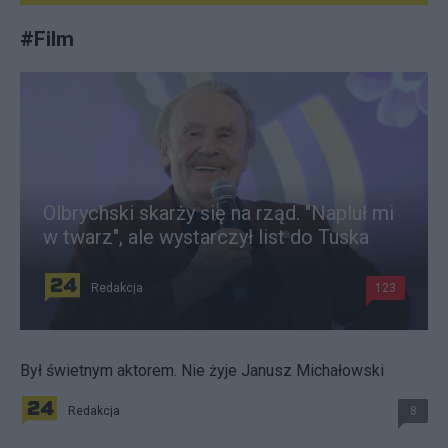
#
Film
Olbrychski skarży się na rząd. "Napluł mi
w twarz", ale wystarczył list do Tuska
Redakcja
123
Był świetnym aktorem. Nie żyje Janusz Michałowski
Redakcja
8