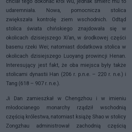
chciał tego dokonać król Wu, jednak śmierć mu to
udaremniała. Nowa, pomocnicza stolica
zwiększała kontrolę ziem wschodnich. Odtąd
stolica świata chińskiego znajdowała się w
okolicach dzisiejszego Xi’an, w środkowej części
basenu rzeki Wei; natomiast dodatkowa stolica w
okolicach dzisiejszego Luoyang prowincji Henan.
Interesujący jest fakt, że oba miejsca były także
stolicami dynastii Han (206 r. p.n.e. – 220 r. n.e.) i
Tang (618 – 907 r. n.e.).
Ji Dan zamieszkał w Chengzhou i w imieniu
młodocianego monarchy rządził wschodnią
częścią królestwa, natomiast książę Shao w stolicy
Zongzhau administrował zachodnią częścią