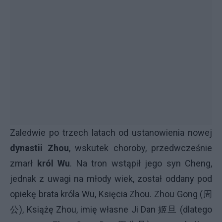
Zaledwie po trzech latach od ustanowienia nowej
dynastii Zhou
, wskutek choroby, przedwcześnie
zmarł
król Wu
. Na tron wstąpił jego syn Cheng,
jednak z uwagi na młody wiek, został oddany pod
opiekę brata króla Wu, Księcia Zhou. Zhou Gong (周
公), Książę Zhou, imię własne Ji Dan 姬旦 (dlatego