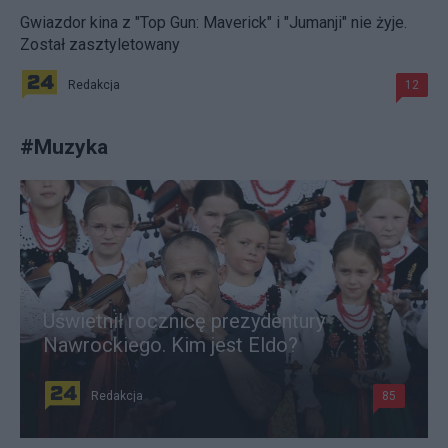
Gwiazdor kina z "Top Gun: Maverick" i "Jumanji" nie żyje.
Został zasztyletowany
Redakcja
12
#
Muzyka
Uświetnił rocznicę prezydentury
Nawrockiego. Kim jest Eldo?
Redakcja
85