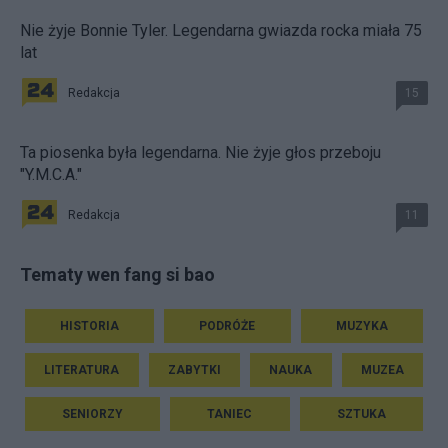
Nie żyje Bonnie Tyler. Legendarna gwiazda rocka miała 75
lat
Redakcja
15
Ta piosenka była legendarna. Nie żyje głos przeboju
"Y.M.C.A."
Redakcja
11
Tematy wen fang si bao
HISTORIA
PODRÓŻE
MUZYKA
LITERATURA
ZABYTKI
NAUKA
MUZEA
SENIORZY
TANIEC
SZTUKA