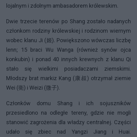
lojalnym i zdolnym ambasadorem królewskim.
Dwie trzecie terenów po Shang zostało nadanych
członkom rodziny królewskiej i rodzinom wiernym
wobec klanu Ji (姬). Powiększono wówczas liczbę
lenn; 15 braci Wu Wanga (również synów ojca
konkubin) i ponad 40 innych krewnych z klanu Qi
stało się wielkimi posiadaczami ziemskimi.
Młodszy brat markiz Kang (康叔) otrzymał ziemie
Wei (衛) i Weizi (微子).
Członków domu Shang i ich sojuszników
przesiedlono na odległe tereny, gdzie nie mogli
stanowić zagrożenia dla władzy centralnej. Części
udało się zbiec nad Yangzi Jiang i Huai.