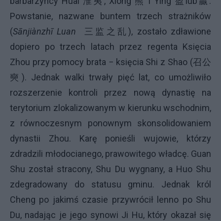
barbarzyńcy Huai 淮夷, Xiong 熊 i Ying 盈lub贏.
Powstanie, nazwane buntem trzech strażników
(
Sānjiànzhī Luan
三监之乱), zostało zdławione
dopiero po trzech latach przez regenta Księcia
Zhou przy pomocy brata − księcia Shi z Shao (召公
奭). Jednak walki trwały pięć lat, co umożliwiło
rozszerzenie kontroli przez nową dynastię na
terytorium zlokalizowanym w kierunku wschodnim,
z równoczesnym ponownym skonsolidowaniem
dynastii Zhou. Karę ponieśli wujowie, którzy
zdradzili młodocianego, prawowitego władcę. Guan
Shu został stracony, Shu Du wygnany, a Huo Shu
zdegradowany do statusu gminu. Jednak król
Cheng po jakimś czasie przywrócił lenno po Shu
Du, nadając je jego synowi Ji Hu, który okazał się