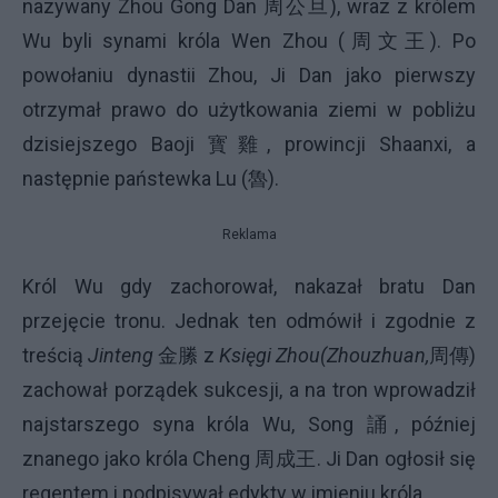
nazywany Zhou Gong Dan 周公旦), wraz z królem
Wu byli synami króla Wen Zhou (周文王). Po
powołaniu dynastii Zhou, Ji Dan jako pierwszy
otrzymał prawo do użytkowania ziemi w pobliżu
dzisiejszego Baoji 寳雞, prowincji Shaanxi, a
następnie państewka Lu (魯).
Reklama
Król Wu gdy zachorował, nakazał bratu Dan
przejęcie tronu. Jednak ten odmówił i zgodnie z
treścią
Jinteng
金縢 z
Księgi Zhou
(Zhouzhuan,
周傳)
zachował porządek sukcesji, a na tron wprowadził
najstarszego syna króla Wu, Song 誦, później
znanego jako króla Cheng 周成王. Ji Dan ogłosił się
regentem i podpisywał edykty w imieniu króla.