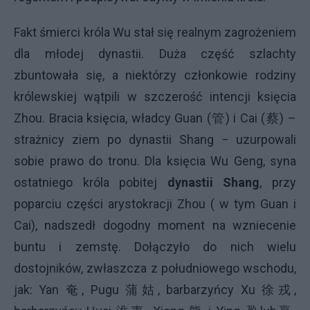
Fakt śmierci króla Wu stał się realnym zagrożeniem
dla młodej dynastii. Duża część szlachty
zbuntowała się, a niektórzy członkowie rodziny
królewskiej wątpili w szczerość intencji księcia
Zhou. Bracia księcia, władcy Guan (管) i Cai (蔡) –
strażnicy ziem po dynastii Shang − uzurpowali
sobie prawo do tronu. Dla księcia Wu Geng, syna
ostatniego króla pobitej
dynastii Shang
, przy
poparciu części arystokracji Zhou ( w tym Guan i
Cai), nadszedł dogodny moment na wzniecenie
buntu i zemstę. Dołączyło do nich wielu
dostojników, zwłaszcza z południowego wschodu,
jak: Yan 奄, Pugu 蒲姑, barbarzyńcy Xu 徐戎,