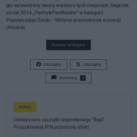
gry sprawdzimy naszą wiedzę o tych miejscach. Nagroda
za rok 2014 „Poetry&Paratheatre” w kategorii:
Popularyzacja Sztuki - Motywy przyrodnicze w poezji
chińskiej
Nowości od blogera
Udostępnij
Udostępnij
Skomentuj
2
Kultura
Odnaleziono szczątki legendarnego "Roja".
Poszukiwania IPN przyniosły efekt