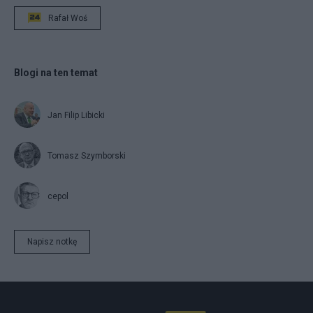
Rafał Woś
Blogi na ten temat
Jan Filip Libicki
Tomasz Szymborski
cepol
Napisz notkę