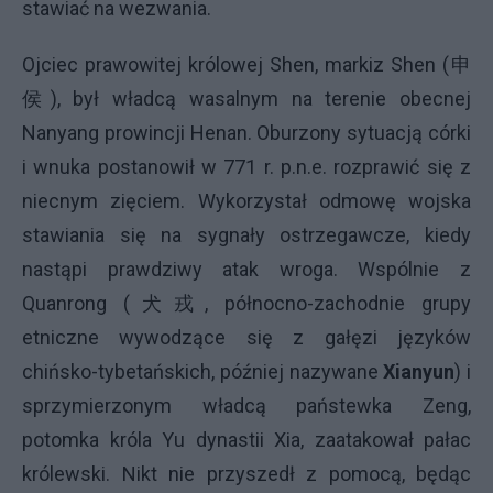
stawiać na wezwania.
Ojciec prawowitej królowej Shen, markiz Shen (申
侯), był władcą wasalnym na terenie obecnej
Nanyang prowincji Henan. Oburzony sytuacją córki
i wnuka postanowił w 771 r. p.n.e. rozprawić się z
niecnym zięciem. Wykorzystał odmowę wojska
stawiania się na sygnały ostrzegawcze, kiedy
nastąpi prawdziwy atak wroga. Wspólnie z
Quanrong (犬戎, północno-zachodnie grupy
etniczne wywodzące się z gałęzi języków
chińsko-tybetańskich, później nazywane
Xianyun
) i
sprzymierzonym władcą państewka Zeng,
potomka króla Yu dynastii Xia, zaatakował pałac
królewski. Nikt nie przyszedł z pomocą, będąc