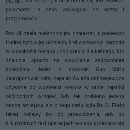
(伯服). Od tej pory król przestał się interesować
państwem, a czas poświęcał na uczty i
przyjemności.
Bao Si miała melancholijny charakter, a ponieważ
trudno było o jej uśmiech, król wyznaczył nagrodę
w wysokości tysiąca uncji srebra dla każdego, kto
znajdzie sposób na wywołanie zadowolenie
konkubiny. Jeden z dworzan Guo Shifu
zaproponował żeby zapalać światła ostrzegawcze
używane do wzywania wojska w razie napaści
okolicznych wrogów. Gdy tak zrobiono jedyną
osobą śmiejącą się z tego żartu była Ba Si. Efekt
takiej zabawy był do przewidzenia, gdy po
kilkukrotnych taki operacjach wojsko przestało się