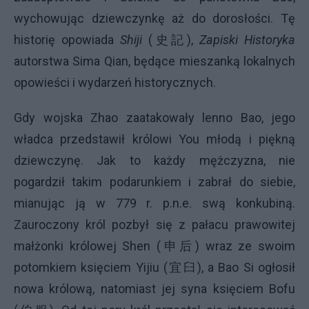
wychowując dziewczynkę aż do dorosłości. Tę
historię opowiada
Shiji
(史記),
Zapiski Historyka
autorstwa Sima Qian, będące mieszanką lokalnych
opowieści i wydarzeń historycznych.
Gdy wojska Zhao zaatakowały lenno Bao, jego
władca przedstawił królowi You młodą i piękną
dziewczynę. Jak to każdy mężczyzna, nie
pogardził takim podarunkiem i zabrał do siebie,
mianując ją w 779 r. p.n.e. swą konkubiną.
Zauroczony król pozbył się z pałacu prawowitej
małżonki królowej Shen (申后) wraz ze swoim
potomkiem księciem Yijiu (宜臼), a Bao Si ogłosił
nowa królową, natomiast jej syna księciem Bofu