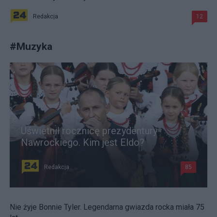
Redakcja
12
#
Muzyka
Uświetnił rocznicę prezydentury
Nawrockiego. Kim jest Eldo?
Redakcja
85
Nie żyje Bonnie Tyler. Legendarna gwiazda rocka miała 75