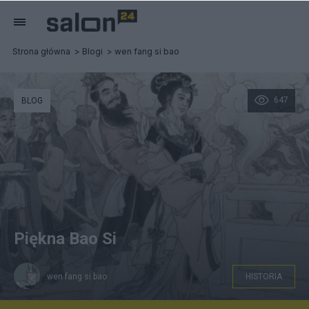
Strona główna
Blogi
wen fang si bao
647
BLOG
Piękna Bao Si
wen fang si bao
HISTORIA