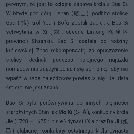
pewnym, że jest to kolejna zabawa króla z Boa Si.
W bitwie pod górą Lishan (驪山), podbito stolicę
Gao (鎬) król You i Bofu zostali zabici, a Boa Si
schwytana w Xi (戏, obecne Lintong 临潼区
prowincji Shaanxi). Bao Si dostała od rodziny
królewskiej Zhao rekompensatę za opuszczenie
stolicy. Jednak podczas kolejnego najazdu
nomadów nie zdążyła uciec i się schronić, i aby nie
wpaść w ręce najeźdźców powiesiła się. Jej data
śmierci nie jest znana.
Bao Si była porównywana do innych piękności
starożytnych Chin jak
Mo Xi
(妹 喜), konkubiny króla
Jie (1728 – 1675 r. p.n.e.) dynastii Xia oraz
Da Ji
(妲
己) ulubionej konkubiny ostatniego króla dynastii