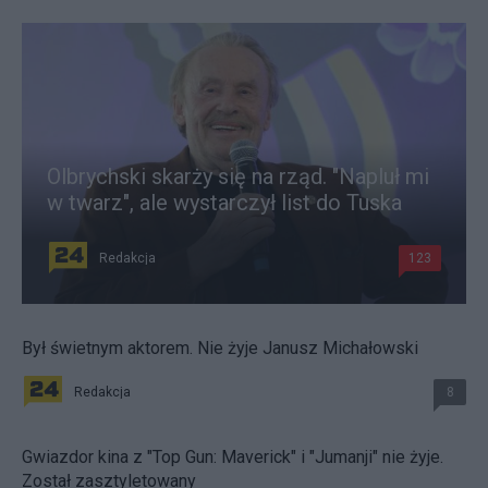
Olbrychski skarży się na rząd. "Napluł mi
w twarz", ale wystarczył list do Tuska
Redakcja
123
Był świetnym aktorem. Nie żyje Janusz Michałowski
Redakcja
8
Gwiazdor kina z "Top Gun: Maverick" i "Jumanji" nie żyje.
Został zasztyletowany