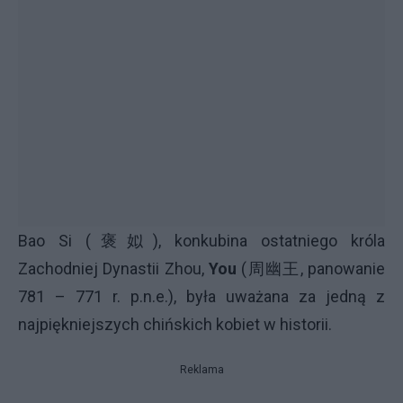
Bao Si (褒姒), konkubina ostatniego króla
Zachodniej Dynastii Zhou,
You
(周幽王, panowanie
781 – 771 r. p.n.e.), była uważana za jedną z
najpiękniejszych chińskich kobiet w historii.
Reklama