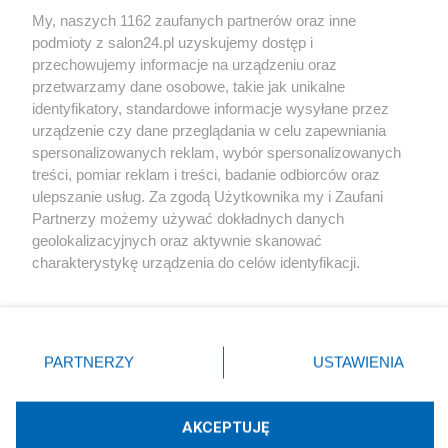
Sport
My, naszych 1162 zaufanych partnerów oraz inne
podmioty z salon24.pl uzyskujemy dostęp i
Społeczeństwo
przechowujemy informacje na urządzeniu oraz
przetwarzamy dane osobowe, takie jak unikalne
Kultura
identyfikatory, standardowe informacje wysyłane przez
urządzenie czy dane przeglądania w celu zapewniania
spersonalizowanych reklam, wybór spersonalizowanych
treści, pomiar reklam i treści, badanie odbiorców oraz
ulepszanie usług. Za zgodą Użytkownika my i Zaufani
X
Facebook
Instagram
Youtube
Partnerzy możemy używać dokładnych danych
geolokalizacyjnych oraz aktywnie skanować
charakterystykę urządzenia do celów identyfikacji.
Web Content Media sp. z o. o. © 2022
Ponieważ cenimy Twoją prywatność, prosimy o zgodę na
korzystanie z tych technologii poprzez kliknięcie
„Akceptuję”. Zgoda jest dobrowolna i zawsze możesz ją
Pomoc
O nas
Praca
Reklama
Kontakt
zmienić/wycofać klikając przycisk ustawień prywatności
PARTNERZY
USTAWIENIA
znajdujący się w lewym dolnym rogu strony
. Niektóre
rodzaje przetwarzania danych nie wymagają zgody
użytkownika, ale masz prawo sprzeciwić się takiemu
AKCEPTUJĘ
przetwarzaniu. Preferencje będą miały zastosowania tylko