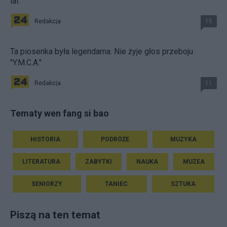
lat
Redakcja
15
Ta piosenka była legendarna. Nie żyje głos przeboju
"Y.M.C.A."
Redakcja
11
Tematy wen fang si bao
HISTORIA
PODRÓŻE
MUZYKA
LITERATURA
ZABYTKI
NAUKA
MUZEA
SENIORZY
TANIEC
SZTUKA
Piszą na ten temat