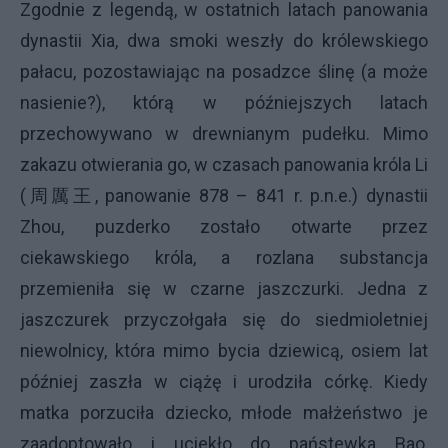
Zgodnie z legendą, w ostatnich latach panowania
dynastii Xia, dwa smoki weszły do królewskiego
pałacu, pozostawiając na posadzce ślinę (a może
nasienie?), którą w późniejszych latach
przechowywano w drewnianym pudełku. Mimo
zakazu otwierania go, w czasach panowania króla Li
(周厲王, panowanie 878 – 841 r. p.n.e.) dynastii
Zhou, puzderko zostało otwarte przez
ciekawskiego króla, a rozlana substancja
przemieniła się w czarne jaszczurki. Jedna z
jaszczurek przyczołgała się do siedmioletniej
niewolnicy, która mimo bycia dziewicą, osiem lat
później zaszła w ciążę i urodziła córkę. Kiedy
matka porzuciła dziecko, młode małżeństwo je
zaadoptowało i uciekło do państewka Bao,