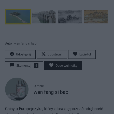
Autor: wen fang si bao
Udostępnij
Udostępnij
Lubię to!
Skomentuj
6
Obserwuj notkę
O mnie
wen fang si bao
Chiny u Europejczyka, który stara się poznać odrębność