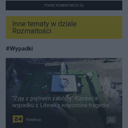
POKAŻ KOMENTARZE (6)
Inne tematy w dziale
Rozmaitości
#
Wypadki
"Żyję z piętnem zabójcy". Sprawca
wypadku z Litewką wspomina tragedię
Redakcja
22