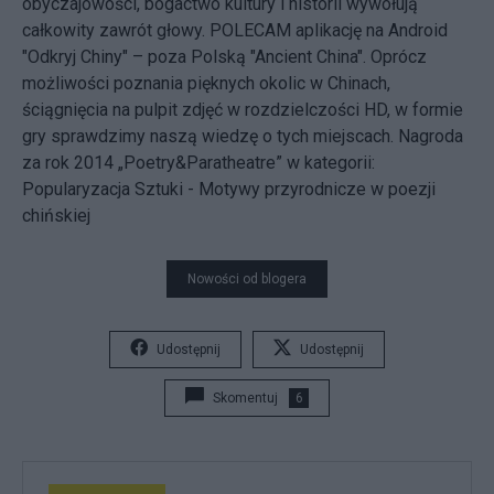
obyczajowości, bogactwo kultury i historii wywołują
całkowity zawrót głowy. POLECAM aplikację na Android
"Odkryj Chiny" – poza Polską "Ancient China". Oprócz
możliwości poznania pięknych okolic w Chinach,
ściągnięcia na pulpit zdjęć w rozdzielczości HD, w formie
gry sprawdzimy naszą wiedzę o tych miejscach. Nagroda
za rok 2014 „Poetry&Paratheatre” w kategorii:
Popularyzacja Sztuki - Motywy przyrodnicze w poezji
chińskiej
Nowości od blogera
Udostępnij
Udostępnij
Skomentuj
6