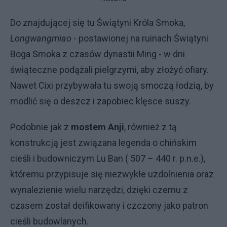
Do znajdującej się tu Świątyni Króla Smoka,
Longwangmiao
- postawionej na ruinach Świątyni
Boga Smoka z czasów dynastii Ming - w dni
świąteczne podążali pielgrzymi, aby złożyć ofiary.
Nawet Cixi przybywała tu swoją smoczą łodzią, by
modlić się o deszcz i zapobiec klęsce suszy.
Podobnie jak z
mostem Anji
, również z tą
konstrukcją jest związana legenda o chińskim
cieśli i budowniczym Lu Ban ( 507 – 440 r. p.n.e.),
któremu przypisuje się niezwykłe uzdolnienia oraz
wynalezienie wielu narzędzi, dzięki czemu z
czasem został deifikowany i czczony jako patron
cieśli budowlanych.