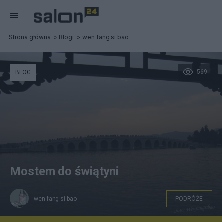
Strona główna
Blogi
wen fang si bao
569
BLOG
Mostem do świątyni
wen fang si bao
PODRÓŻE
Most Siedemnastu Łuków