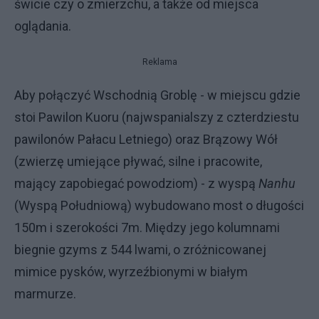
świcie czy o zmierzchu, a także od miejsca
oglądania.
Reklama
Aby połączyć Wschodnią Groblę - w miejscu gdzie
stoi Pawilon Kuoru (najwspanialszy z czterdziestu
pawilonów Pałacu Letniego) oraz Brązowy Wół
(zwierzę umiejące pływać, silne i pracowite,
mający zapobiegać powodziom) - z wyspą
Nanhu
(Wyspą Południową) wybudowano most o długości
150m i szerokości 7m. Między jego kolumnami
biegnie gzyms z 544 lwami, o zróżnicowanej
mimice pysków, wyrzeźbionymi w białym
marmurze.