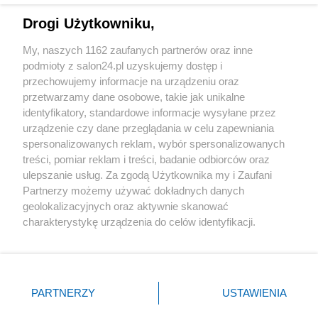
Drogi Użytkowniku,
Sport
My, naszych 1162 zaufanych partnerów oraz inne
podmioty z salon24.pl uzyskujemy dostęp i
Społeczeństwo
przechowujemy informacje na urządzeniu oraz
przetwarzamy dane osobowe, takie jak unikalne
Kultura
identyfikatory, standardowe informacje wysyłane przez
urządzenie czy dane przeglądania w celu zapewniania
spersonalizowanych reklam, wybór spersonalizowanych
treści, pomiar reklam i treści, badanie odbiorców oraz
ulepszanie usług. Za zgodą Użytkownika my i Zaufani
X
Facebook
Instagram
Youtube
Partnerzy możemy używać dokładnych danych
geolokalizacyjnych oraz aktywnie skanować
charakterystykę urządzenia do celów identyfikacji.
Web Content Media sp. z o. o. © 2022
Ponieważ cenimy Twoją prywatność, prosimy o zgodę na
korzystanie z tych technologii poprzez kliknięcie
„Akceptuję”. Zgoda jest dobrowolna i zawsze możesz ją
Pomoc
O nas
Praca
Reklama
Kontakt
zmienić/wycofać klikając przycisk ustawień prywatności
PARTNERZY
USTAWIENIA
znajdujący się w lewym dolnym rogu strony
. Niektóre