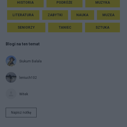
HISTORIA
PODRÓŻE
MUZYKA
LITERATURA
ZABYTKI
NAUKA
MUZEA
SENIORZY
TANIEC
SZTUKA
Blogi na ten temat
Siukum Balala
leniuch102
Witek
Napisz notkę