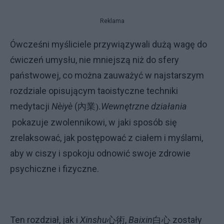
Reklama
Ówcześni myśliciele przywiązywali dużą wagę do
ćwiczeń umysłu, nie mniejszą niż do sfery
państwowej, co można zauważyć w najstarszym
rozdziale opisującym taoistyczne techniki
medytacji
Nèiyè
(
Wewnętrzne działania
內業
).
pokazuje zwolennikowi, w jaki sposób się
zrelaksować, jak postępować z ciałem i myślami,
aby w ciszy i spokoju odnowić swoje zdrowie
psychiczne i fizyczne.
Ten rozdział, jak i
Xinshu
心術
,
Baixin
白心
zostały