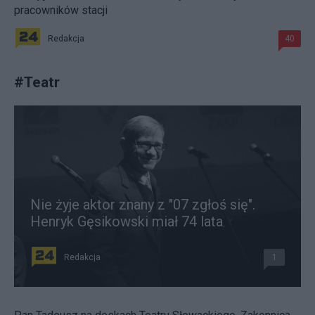
pracowników stacji
Redakcja
40
#
Teatr
Nie żyje aktor znany z "07 zgłoś się".
Henryk Gęsikowski miał 74 lata
Redakcja
1