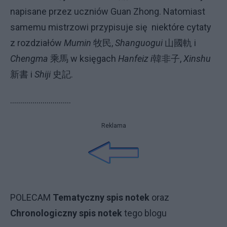
napisane przez uczniów Guan Zhong. Natomiast
samemu mistrzowi przypisuje się
niektóre cytaty
z rozdziałów
Mumin
牧民
,
Shanguogui
山國軌
i
Chengma
乘馬
w księgach
Hanfeiz i
韓非子
,
Xinshu
新書
i
Shiji
史記
.
..............................
Reklama
POLECAM
Tematyczny spis notek
oraz
Chronologiczny spis notek
tego blogu