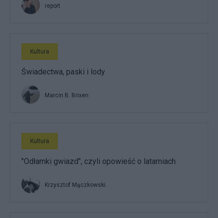
report
Kultura
Świadectwa, paski i lody
Marcin B. Brixen
Kultura
"Odłamki gwiazd", czyli opowieść o latarniach
Krzysztof Mączkowski