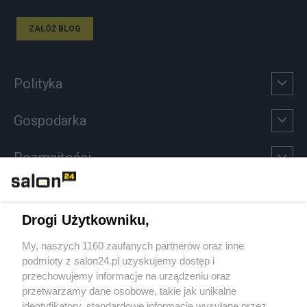
ZAŁÓŻ BLOG
Polityka
Gospodarka
Rozmaitości
Technologie
Drogi Użytkowniku,
Sport
My, naszych 1160 zaufanych partnerów oraz inne
podmioty z salon24.pl uzyskujemy dostęp i
Społeczeństwo
przechowujemy informacje na urządzeniu oraz
przetwarzamy dane osobowe, takie jak unikalne
Kultura
identyfikatory, standardowe informacje wysyłane przez