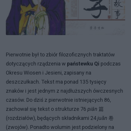
Pierwotnie był to zbiór filozoficznych traktatów
dotyczących rządzenia w
państewku Qi
podczas
Okresu Wiosen i Jesieni, zapisany na
deszczułkach. Tekst ma ponad 135 tysięcy
znaków i jest jednym z najdłuższych ówczesnych
czasów.
Do dziś z pierwotnie istniejących 86,
zachował się tekst o strukturze 76
piān
篇
(rozdziałów), będących składnikami 24
juǎn
卷
(zwojów). Ponadto wolumin jest podzielony na