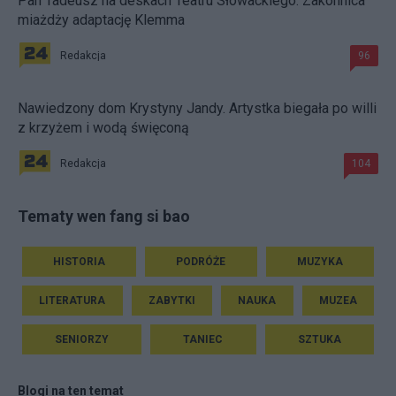
Pan Tadeusz na deskach Teatru Słowackiego. Zakonnica
miażdży adaptację Klemma
Redakcja
96
Nawiedzony dom Krystyny Jandy. Artystka biegała po willi
z krzyżem i wodą święconą
Redakcja
104
Tematy wen fang si bao
HISTORIA
PODRÓŻE
MUZYKA
LITERATURA
ZABYTKI
NAUKA
MUZEA
SENIORZY
TANIEC
SZTUKA
Blogi na ten temat