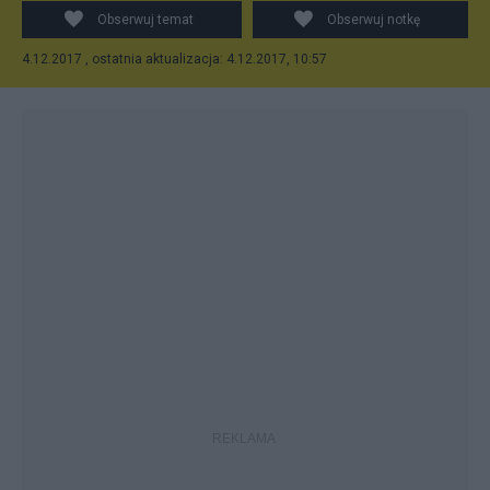
Obserwuj temat
Obserwuj notkę
4.12.2017 , ostatnia aktualizacja: 4.12.2017, 10:57