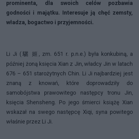
prominenta, dla swoich celów pozbawia
godności i majątku. Interesuje ją chęć zemsty,
władza, bogactwo i przyjemności.
Li Ji (
驪
, zm. 651 r. p.n.e.
) była konkubiną, a
姬
później żoną
księcia Xian z Jin
, władcy Jin w latach
676 – 651 starożytnych Chin. Li Ji najbardziej jest
znaną z knowań, które doprowadziły do
samobójstwa prawowitego następcy tronu Jin,
księcia Shensheng. Po jego śmierci książę Xian
wskazał na swego następcę Xiqi, syna powitego
właśnie przez Li Ji.