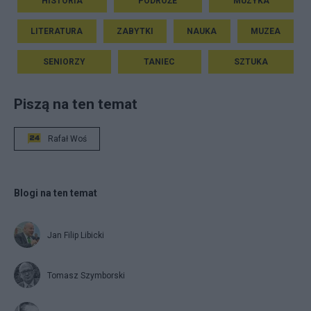
HISTORIA
PODRÓŻE
MUZYKA
LITERATURA
ZABYTKI
NAUKA
MUZEA
SENIORZY
TANIEC
SZTUKA
Piszą na ten temat
Rafał Woś
Blogi na ten temat
Jan Filip Libicki
Tomasz Szymborski