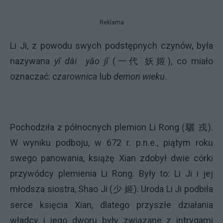
Reklama
Li Ji, z powodu swych podstępnych czynów, była
nazywana
yī dài
yāo jī
(
一代
妖
姬
), co miało
oznaczać: c
zarownica
lub
demon wieku
.
Pochodziła z północnych plemion Li Rong (
驪
戎
).
W wyniku podboju, w 672 r. p.n.e., piątym roku
swego panowania, książę Xian zdobył dwie córki
przywódcy plemienia Li Rong. Były to: Li Ji i jej
młodsza siostra, Shao Ji (
少
). Uroda Li Ji podbiła
姬
serce księcia Xian, dlatego przyszłe działania
władcy i jego dworu były związane z intrygami