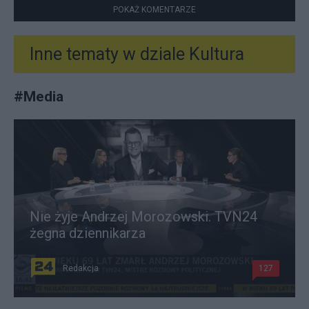
POKAŻ KOMENTARZE
Inne tematy w dziale
Kultura
#
Media
Nie żyje Andrzej Morozowski. TVN24
żegna dziennikarza
Redakcja
127