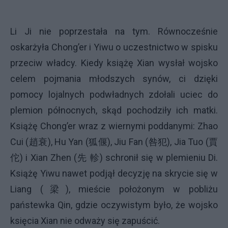
Li Ji nie poprzestała na tym. Równocześnie
oskarżyła Chong’er i Yiwu o uczestnictwo w spisku
przeciw władcy. Kiedy książę Xian wysłał wojsko
celem pojmania młodszych synów, ci dzięki
pomocy lojalnych podwładnych zdołali uciec do
plemion północnych, skąd pochodziły ich matki.
Książę Chong’er wraz z wiernymi poddanymi: Zhao
Cui (
趙衰
), Hu Yan (
狐偃
), Jiu Fan (
咎犯
), Jia Tuo (
賈
佗
) i Xian Zhen (
先
軫
) schronił się w plemieniu Di.
Książę Yiwu nawet podjął decyzję na skrycie się w
Liang (
梁
), mieście położonym w pobliżu
państewka Qin, gdzie oczywistym było, że wojsko
księcia Xian nie odważy się zapuścić.