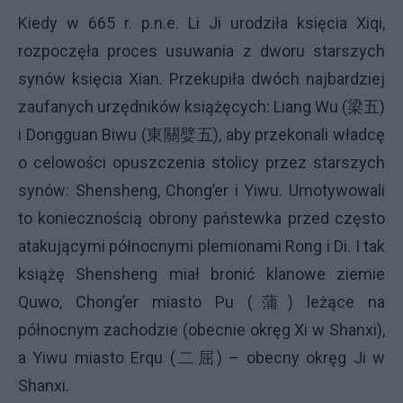
Kiedy w 665 r. p.n.e. Li Ji urodziła księcia Xiqi,
rozpoczęła proces usuwania z dworu starszych
synów księcia Xian. Przekupiła dwóch najbardziej
zaufanych urzędników książęcych: Liang Wu (
梁
五
)
i Dongguan Biwu (
東
關
嬖
五
), aby przekonali władcę
o celowości opuszczenia stolicy przez starszych
synów: Shensheng, Chong’er i Yiwu. Umotywowali
to koniecznością obrony państewka przed często
atakującymi północnymi plemionami Rong i Di. I tak
książę Shensheng miał bronić klanowe ziemie
Quwo, Chong’er miasto Pu (
蒲
)
leżące na
północnym zachodzie (obecnie okręg Xi w Shanxi),
a Yiwu miasto Erqu (
二
屈
) – obecny okręg Ji w
Shanxi.