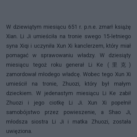
W dziewiątym miesiącu 651 r. p.n.e. zmarł książę
Xian. Li Ji umieściła na tronie swego 15-letniego
syna Xiqi i uczyniła Xun Xi kanclerzem, który miał
pomagać w sprawowaniu władzy. W dziesiąty
miesiącu tegoż roku generał Li Ke (
里克
)
zamordował młodego władcę. Wobec tego Xun Xi
umieścił na tronie, Zhuozi, który był małym
dzieckiem. W jedenastym miesiącu Li Ke zabił
Zhuozi i jego ciotkę Li Ji. Xun Xi popełnił
samobójstwo przez powieszenie, a Shao Ji,
młodsza siostra Li Ji i matka Zhuozi, została
uwięziona.