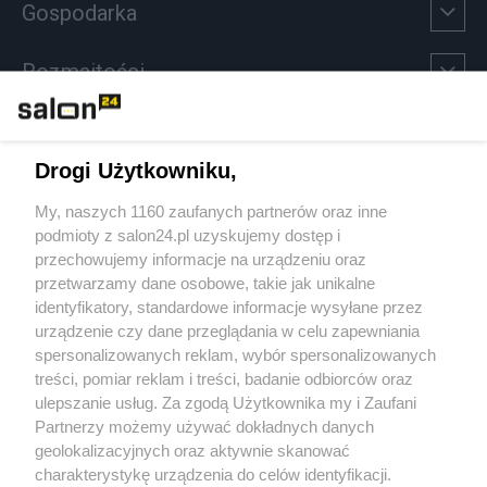
Gospodarka
Rozmaitości
Technologie
Drogi Użytkowniku,
Sport
My, naszych 1160 zaufanych partnerów oraz inne
podmioty z salon24.pl uzyskujemy dostęp i
Społeczeństwo
przechowujemy informacje na urządzeniu oraz
przetwarzamy dane osobowe, takie jak unikalne
Kultura
identyfikatory, standardowe informacje wysyłane przez
urządzenie czy dane przeglądania w celu zapewniania
spersonalizowanych reklam, wybór spersonalizowanych
treści, pomiar reklam i treści, badanie odbiorców oraz
ulepszanie usług. Za zgodą Użytkownika my i Zaufani
X
Facebook
Instagram
Youtube
Partnerzy możemy używać dokładnych danych
geolokalizacyjnych oraz aktywnie skanować
charakterystykę urządzenia do celów identyfikacji.