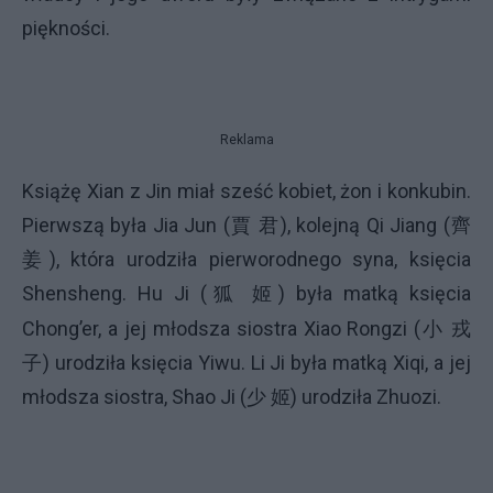
piękności.
Reklama
Książę Xian z Jin miał sześć kobiet, żon i konkubin.
Pierwszą była Jia Jun (
賈
君
), kolejną Qi Jiang (
齊
姜
), która urodziła pierworodnego syna, księcia
Shensheng. Hu Ji (
狐
) była matką księcia
姬
Chong’er, a jej młodsza siostra Xiao Rongzi (
小
戎
子
) urodziła księcia Yiwu. Li Ji była matką Xiqi, a jej
młodsza siostra, Shao Ji (
少
) urodziła Zhuozi.
姬