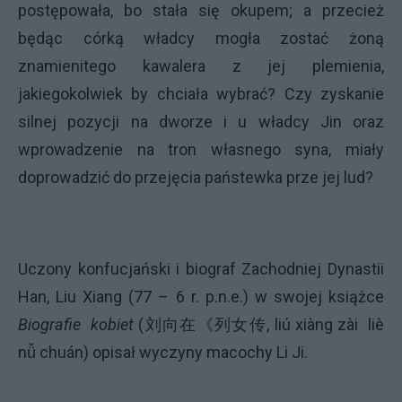
postępowała, bo stała się okupem; a przecież
będąc córką władcy mogła zostać żoną
znamienitego kawalera z jej plemienia,
jakiegokolwiek by chciała wybrać? Czy zyskanie
silnej pozycji na dworze i u władcy Jin oraz
wprowadzenie na tron własnego syna, miały
doprowadzić do przejęcia państewka prze jej lud?
Uczony konfucjański i biograf Zachodniej Dynastii
Han, Liu Xiang (77 – 6 r. p.n.e.) w swojej książce
Biografie
kobiet
(
刘向在《列女
传
,
liú xiàng zài
liè
nǚ chuán
) opisał wyczyny macochy Li Ji.
.........................