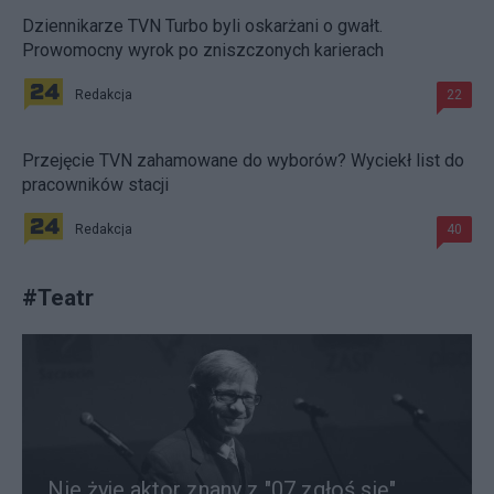
Dziennikarze TVN Turbo byli oskarżani o gwałt.
Prowomocny wyrok po zniszczonych karierach
Redakcja
22
Przejęcie TVN zahamowane do wyborów? Wyciekł list do
pracowników stacji
Redakcja
40
#
Teatr
Nie żyje aktor znany z "07 zgłoś się".