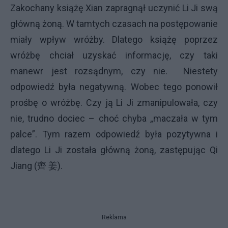
Zakochany książę Xian zapragnął uczynić Li Ji swą
główną żoną. W tamtych czasach na postępowanie
miały wpływ
wróżby
. Dlatego książę poprzez
wróżbę chciał uzyskać informację, czy taki
manewr jest rozsądnym, czy nie.
Niestety
odpowiedź była negatywną. Wobec tego ponowił
prośbę o wróżbę. Czy ją Li Ji zmanipulowała, czy
nie, trudno dociec – choć chyba „maczała w tym
palce”. Tym razem odpowiedź była pozytywna i
dlatego Li Ji została główną żoną, zastępując Qi
Jiang (
齊
姜
).
Reklama