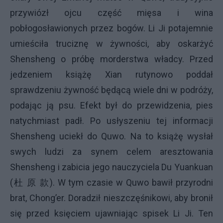
przywiózł ojcu część mięsa i wina
pobłogosławionych przez bogów
. Li Ji potajemnie
umieściła truciznę w żywności, aby oskarżyć
Shensheng o próbę morderstwa władcy. Przed
jedzeniem książę Xian rutynowo poddał
sprawdzeniu żywność będącą wiele dni w podróży,
podając ją psu. Efekt był do przewidzenia, pies
natychmiast padł. Po usłyszeniu tej informacji
Shensheng uciekł do Quwo. Na to książę wysłał
swych ludzi za synem celem aresztowania
Shensheng i zabicia jego nauczyciela Du Yuankuan
(
杜
原
款
). W tym czasie w Quwo bawił przyrodni
brat, Chong’er. Doradził nieszczęśnikowi, aby bronił
się przed księciem ujawniając spisek Li Ji. Ten