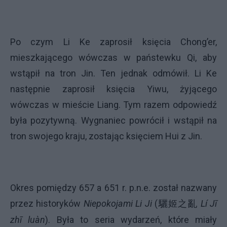
Po czym Li Ke zaprosił księcia Chong’er,
mieszkającego wówczas w państewku Qi, aby
wstąpił na tron Jin. Ten jednak odmówił. Li Ke
następnie zaprosił księcia Yiwu, żyjącego
wówczas w mieście Liang. Tym razem odpowiedź
była pozytywną. Wygnaniec powrócił i wstąpił na
tron swojego kraju, zostając księciem Hui z Jin.
Okres pomiędzy 657 a 651 r. p.n.e. został nazwany
przez historyków
Niepokojami Li Ji
(
驪
之亂
Lí Jī
姬
zhī luàn
). Była to seria wydarzeń, które miały