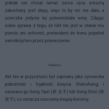
jednak nie chciał łamać serca ojca, zresztą
zakochany jest ślepy, więc to by nic nie dało, a
ucieczka jedynie by potwierdzała winę. Zdając
sobie sprawę z tego, że nikt nie jest w stanie mu
pomóc ani ochronić, pretendent do tronu popełnił
samobójstwo przez powieszenie.
Reklama
Akt ten w przyszłości był zapisany jako
synowska
pobożność
i lojalność księcia Shensheng; i
nazwano go Gong Taizi (
恭
太子
) lub Gong Shizi (
恭
世子
), co oznacza
szacowny książę koronny
.