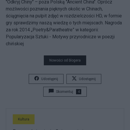
"Odkryj Chiny" – poza Polską "Ancient China". Oprócz
możliwości poznania pięknych okolic w Chinach,
ściągnięcia na pulpit zdjęć w rozdzielczości HD, w formie
gry sprawdzimy naszą wiedzę o tych miejscach. Nagroda
za rok 2014 „Poetry&Paratheatre” w kategorii:
Popularyzacja Sztuki - Motywy przyrodnicze w poezji
chińskiej
Nowości od blogera
Udostępnij
Udostępnij
Skomentuj
4
Kultura