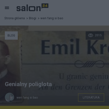
Strona główna
Blogi
wen fang si bao
2015
BLOG
Genialny poliglota
wen fang si bao
LITERATURA