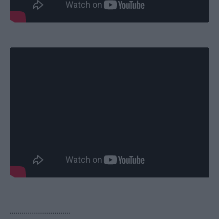
...............................