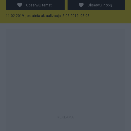
Obserwuj temat
Obserwuj notkę
11.02.2019 , ostatnia aktualizacja: 5.03.2019, 08:08