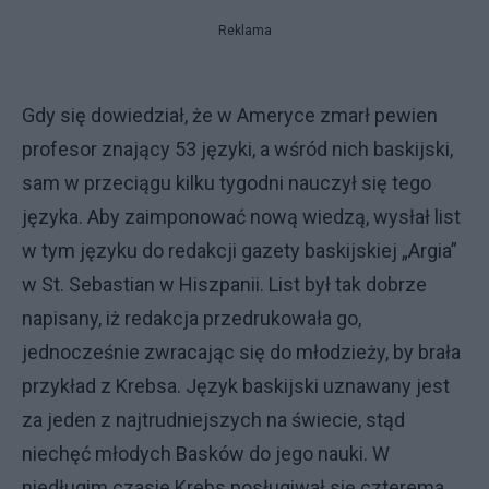
Reklama
Gdy się dowiedział, że w Ameryce zmarł pewien
profesor znający 53 języki, a wśród nich baskijski,
sam w przeciągu kilku tygodni nauczył się tego
języka. Aby zaimponować nową wiedzą, wysłał list
w tym języku do redakcji gazety baskijskiej „Argia”
w St. Sebastian w Hiszpanii. List był tak dobrze
napisany, iż redakcja przedrukowała go,
jednocześnie zwracając się do młodzieży, by brała
przykład z Krebsa. Język baskijski uznawany jest
za jeden z najtrudniejszych na świecie, stąd
niechęć młodych Basków do jego nauki. W
niedługim czasie Krebs posługiwał się czterema