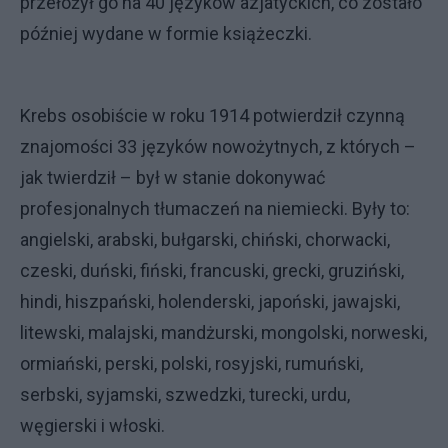
przełożył go na 40 języków azjatyckich, co zostało
później wydane w formie książeczki.
Krebs osobiście w roku 1914 potwierdził czynną
znajomości 33 języków nowożytnych, z których –
jak twierdził – był w stanie dokonywać
profesjonalnych tłumaczeń na niemiecki. Były to:
angielski, arabski, bułgarski, chiński, chorwacki,
czeski, duński, fiński, francuski, grecki, gruziński,
hindi, hiszpański, holenderski, japoński, jawajski,
litewski, malajski, mandżurski, mongolski, norweski,
ormiański, perski, polski, rosyjski, rumuński,
serbski, syjamski, szwedzki, turecki, urdu,
węgierski i włoski.