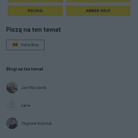
RELIGIA
AMBER GOLD
Piszą na ten temat
Rafał Woś
Blogi na ten temat
Jan Filip Libicki
catrw
Zbigniew Kuźmiuk