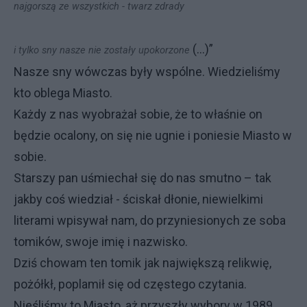
najgorszą ze wszystkich - twarz zdrady
(...)”
i tylko sny nasze nie zostały upokorzone
Nasze sny wówczas były wspólne. Wiedzieliśmy
kto oblega Miasto.
Każdy z nas wyobrażał sobie, że to właśnie on
będzie ocalony, on się nie ugnie i poniesie Miasto w
sobie.
Starszy pan uśmiechał się do nas smutno – tak
jakby coś wiedział - ściskał dłonie, niewielkimi
literami wpisywał nam, do przyniesionych ze soba
tomików, swoje imię i nazwisko.
Dziś chowam ten tomik jak największą relikwię,
pożółkł, poplamił się od częstego czytania.
Nieśliśmy to Miasto, aż przyszły wybory w 1989