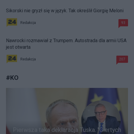
Sikorski nie gryzł się w język. Tak określił Giorgię Meloni
Redakcja
93
Nawrocki rozmawiał z Trumpem. Autostrada dla armii USA
jest otwarta
Redakcja
207
#
KO
Pierwsza taka deklaracja Tuska. "Giertych