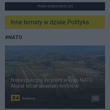
POKAŻ KOMENTARZE (47)
Inne tematy w dziale
Polityka
#
NATO
Niebezpieczny incydent w kraju NATO.
Akurat leciał ukraiński Antonow
Redakcja
33