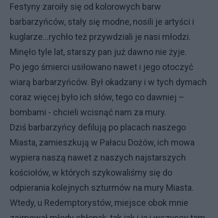
Festyny zaroiły się od kolorowych barw
barbarzyńców, stały się modne, nosili je artyści i
kuglarze...rychło też przywdziali je nasi młodzi.
Minęło tyle lat, starszy pan już dawno nie żyje.
Po jego śmierci usiłowano nawet i jego otoczyć
wiarą barbarzyńców. Był okadzany i w tych dymach
coraz więcej było ich słów, tego co dawniej –
bombami - chcieli wcisnąć nam za mury.
Dziś barbarzyńcy defilują po placach naszego
Miasta, zamieszkują w Pałacu Dożów, ich mowa
wypiera naszą nawet z naszych najstarszych
kościołów, w których szykowaliśmy się do
odpierania kolejnych szturmów na mury Miasta.
Wtedy, u Redemptorystów, miejsce obok mnie
zajmował młody chłopak, tak jak i ja i wszyscy tam