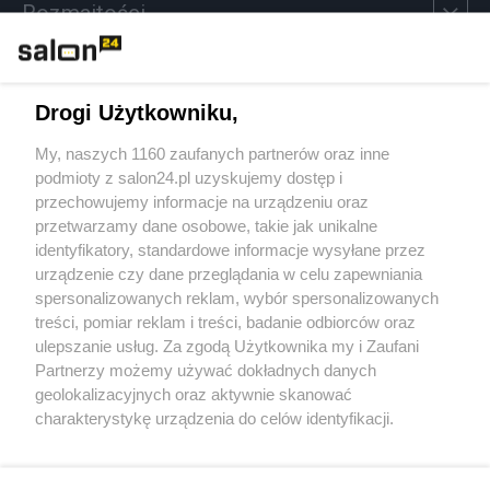
Rozmaitości
Technologie
Drogi Użytkowniku,
Sport
My, naszych 1160 zaufanych partnerów oraz inne
podmioty z salon24.pl uzyskujemy dostęp i
Społeczeństwo
przechowujemy informacje na urządzeniu oraz
przetwarzamy dane osobowe, takie jak unikalne
Kultura
identyfikatory, standardowe informacje wysyłane przez
urządzenie czy dane przeglądania w celu zapewniania
spersonalizowanych reklam, wybór spersonalizowanych
treści, pomiar reklam i treści, badanie odbiorców oraz
ulepszanie usług. Za zgodą Użytkownika my i Zaufani
X
Facebook
Instagram
Youtube
Partnerzy możemy używać dokładnych danych
geolokalizacyjnych oraz aktywnie skanować
charakterystykę urządzenia do celów identyfikacji.
Web Content Media sp. z o. o. © 2022
Ponieważ cenimy Twoją prywatność, prosimy o zgodę na
korzystanie z tych technologii poprzez kliknięcie
„Akceptuję”. Zgoda jest dobrowolna i zawsze możesz ją