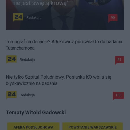
nie jest świętą krową"
Redakcja
90
Tomograf na denacie? Arłukowicz porównał to do badania
Tutanchamona
Redakcja
51
Nie tylko Szpital Południowy. Posłanka KO wbiła się
błyskawicznie na badania
Redakcja
100
Tematy Witold Gadowski
AFERA PODSŁUCHOWA
POWSTANIE WARSZAWSKIE