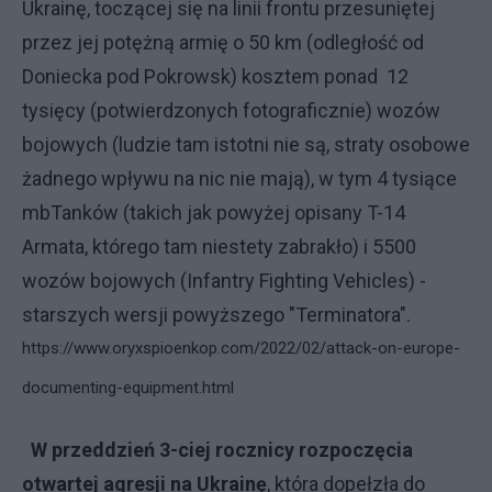
Ukrainę, toczącej się na linii frontu przesuniętej
przez jej potężną armię o 50 km (odległość od
Doniecka pod Pokrowsk) kosztem ponad 12
tysięcy (potwierdzonych fotograficznie) wozów
bojowych (ludzie tam istotni nie są, straty osobowe
żadnego wpływu na nic nie mają), w tym 4 tysiące
mbTanków (takich jak powyżej opisany T-14
Armata, którego tam niestety zabrakło) i 5500
wozów bojowych (Infantry Fighting Vehicles) -
starszych wersji powyższego "Terminatora".
https://www.oryxspioenkop.com/2022/02/attack-on-europe-
documenting-equipment.html
W przeddzień 3-ciej rocznicy rozpoczęcia
otwartej agresji na Ukrainę
, która dopełzła do