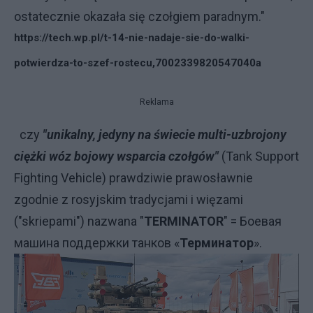
ostatecznie okazała się czołgiem paradnym."
https://tech.wp.pl/t-14-nie-nadaje-sie-do-walki-
potwierdza-to-szef-rostecu,7002339820547040a
Reklama
czy
"unikalny, jedyny na świecie multi-uzbrojony
ciężki wóz bojowy wsparcia czołgów"
(Tank Support
Fighting Vehicle) prawdziwie prawosławnie
zgodnie z rosyjskim tradycjami i więzami
("skriepami") nazwana "
TERMINATOR
" = Боевая
машина поддержки танков «
Терминатор
».