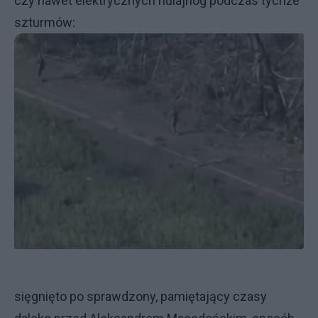
czy nawet elektrycznych hulajnóg podczas tychże
szturmów:
sięgnięto po sprawdzony, pamiętający czasy