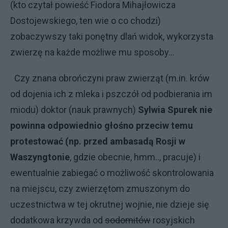
(kto czytał powieść Fiodora Mihajłowicza
Dostojewskiego, ten wie o co chodzi)
zobaczywszy taki ponętny dlań widok, wykorzysta
zwierzę na każde możliwe mu sposoby...
Czy znana obrończyni praw zwierząt (m.in. krów
od dojenia ich z mleka i pszczół od podbierania im
miodu) doktor (nauk prawnych)
Sylwia Spurek nie
powinna odpowiednio głośno przeciw temu
protestować (np. przed ambasadą Rosji w
Waszyngtonie
, gdzie obecnie, hmm.., pracuje) i
ewentualnie zabiegać o możliwość skontrolowania
na miejscu, czy zwierzętom zmuszonym do
uczestnictwa w tej okrutnej wojnie, nie dzieje się
dodatkowa krzywda od
sodomitów
rosyjskich