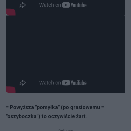
= Powyższa "pomyłka" (po grasiowemu =
"oszyboczka") to oczywiście żart
.
Reklama