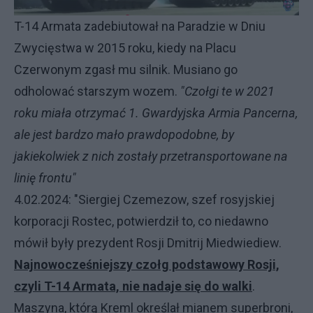
T-14 Armata zadebiutował na Paradzie w Dniu
Zwycięstwa w 2015 roku, kiedy na Placu
Czerwonym zgasł mu silnik. Musiano go
odholować starszym wozem.
"Czołgi te w 2021
roku miała otrzymać 1. Gwardyjska Armia Pancerna,
ale jest bardzo mało prawdopodobne, by
jakiekolwiek z nich zostały przetransportowane na
linię frontu"
4.02.2024: "Siergiej Czemezow, szef rosyjskiej
korporacji Rostec, potwierdził to, co niedawno
mówił były prezydent Rosji Dmitrij Miedwiediew.
Najnowocześniejszy czołg podstawowy Rosji,
czyli T-14 Armata, nie nadaje się do walki
.
Maszyna, którą Kreml określał mianem superbroni,