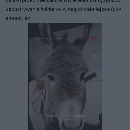
daleko przed Aleksandrem Macedońskim, sposób
zaopatrywania żołnierzy w najpotrzebniejsze (czyli
amunicję):