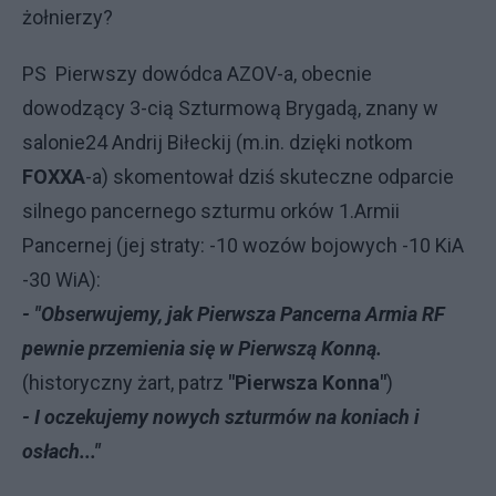
żołnierzy?
PS Pierwszy dowódca AZOV-a, obecnie
dowodzący 3-cią Szturmową Brygadą, znany w
salonie24 Andrij Biłeckij (m.in. dzięki notkom
FOXXA
-a) skomentował dziś skuteczne odparcie
silnego pancernego szturmu orków 1.Armii
Pancernej (jej straty: -10 wozów bojowych -10 KiA
-30 WiA):
- "Obserwujemy, jak Pierwsza Pancerna Armia RF
pewnie przemienia się w Pierwszą Konną.
(historyczny żart, patrz
"Pierwsza Konna"
)
- I oczekujemy nowych szturmów na koniach i
osłach..."