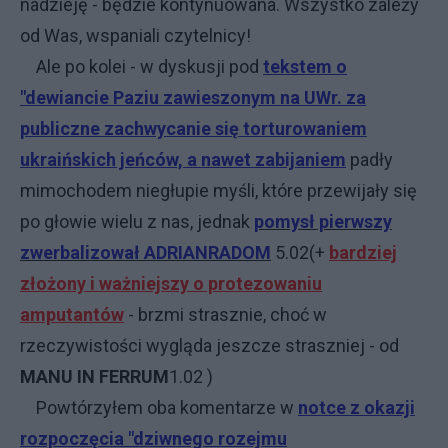
nadzieję - będzie kontynuowana. Wszystko zależy
od Was, wspaniali czytelnicy!
Ale po kolei - w dyskusji pod
tekstem o
"dewiancie Paziu zawieszonym na UWr. za
publiczne zachwycanie się torturowaniem
ukraińskich jeńców, a nawet zabijaniem
padły
mimochodem niegłupie myśli, które przewijały się
po głowie wielu z nas, jednak
pomysł pierwszy
zwerbalizował
ADRIANRADOM
5.02
(+
bardziej
złożony i ważniejszy o protezowaniu
amputantów
- brzmi strasznie, choć w
rzeczywistości wygląda jeszcze straszniej - od
MANU IN FERRUM
1.02
)
Powtórzyłem oba komentarze w
notce z okazji
rozpoczęcia "dziwnego rozejmu