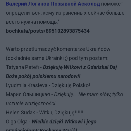
Валерий Логинов Позывной Аскольд
поможет
определиться, кому из раненных сейчас больше
всего нужна помощь."
bochkala/posts/895102893875434
Warto przetłumaczyć komentarze Ukraińców
(dokładnie same Ukrainki ;) pod tym postem:
Tatyana Petefi -
Dziękuję Witkowi z Gdańska! Daj
Boże pokój polskiemu narodowi!
Lyudmila Krasieva - Dziękuję Polsko!
Мария Ольшицкая -
Dziękuję.. Nie mam słów, tylko
uczucie wdzięczności.
Helen Sudak - Witku, Dziękuję!!!!!!
Olga Olga -
Wielkie dzięki Witkowi i jego
przyjaciołom!! Kochamy Was)))