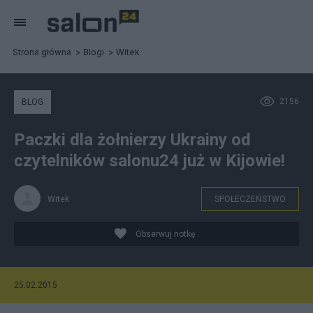
Strona główna
Blogi
Witek
2156
BLOG
Paczki dla żołnierzy Ukrainy od
czytelników salonu24 już w Kijowie!
Witek
SPOŁECZEŃSTWO
Obserwuj notkę
25.02.2015