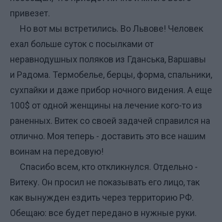
привезет.
Но вот мы встретились. Во Львове! Человек
ехал больше суток с посылками от
неравнодушных поляков из Гданська, Варшавы
и Радома. Термобелье, берцы, форма, спальники,
сухпайки и даже прибор ночного видения. А еще
100$ от одно
й женщины на лечение кого-то из
раненных. Витек со своей задачей справился на
отлично. Моя теперь - доставить это все нашим
воинам на передовую!
Спасибо всем, кто откликнулся. Отдельно -
Витеку. Он просил не показывать его лицо, так
как вынужден ездить через территорию РФ.
Обещаю: все будет передано в нужные руки.