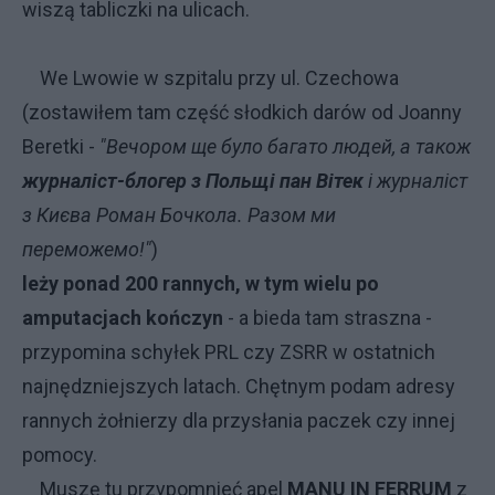
wiszą tabliczki na ulicach.
We Lwowie w szpitalu przy ul. Czechowa
(zostawiłem tam część słodkich darów od Joanny
Beretki -
"Вечором ще було багато людей, а також
журналіст-блогер з Польщі пан Вітек
і журналіст
з Києва Роман Бочкола. Разом ми
переможемо!"
)
leży ponad 200 rannych, w tym wielu po
amputacjach kończyn
- a bieda tam straszna -
przypomina schyłek PRL czy ZSRR w ostatnich
najnędzniejszych latach. Chętnym podam adresy
rannych żołnierzy dla przysłania paczek czy innej
pomocy.
Muszę tu przypomnieć apel
MANU IN FERRUM
z