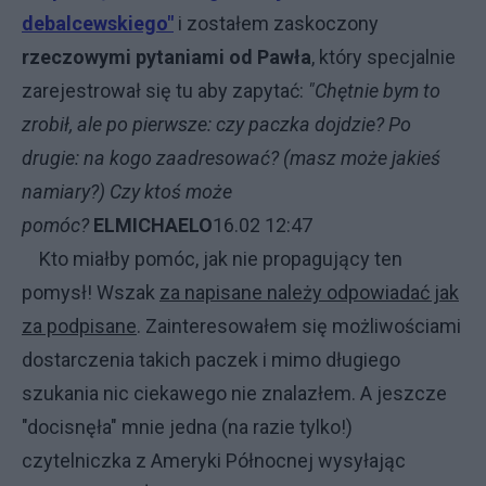
debalcewskiego"
i zostałem zaskoczony
rzeczowymi pytaniami od Pawła
, który specjalnie
zarejestrował się tu aby zapytać:
"Chętnie bym to
zrobił, ale po pierwsze: czy paczka dojdzie? Po
drugie: na kogo zaadresować? (masz może jakieś
namiary?) Czy ktoś może
pomóc?
ELMICHAELO
16.02 12:47
Kto miałby pomóc, jak nie propagujący ten
pomysł! Wszak
za napisane należy odpowiadać jak
za podpisane
. Zainteresowałem się możliwościami
dostarczenia takich paczek i mimo długiego
szukania nic ciekawego nie znalazłem. A jeszcze
"docisnęła" mnie jedna (na razie tylko!)
czytelniczka z Ameryki Północnej wysyłając