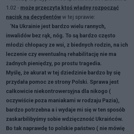
1.02
-
może przeczyta ktoś władny rozpocząć
nacisk na decydentów
w tej sprawie:
"
Na Ukrainie jest bardzo wielu rannych,
inwalidów bez rąk, nóg. To są bardzo często
młodzi chłopacy ze wsi, z biednych rodzin, na ich
leczenie czy ewentualną rehabilitację nie ma
żadnych pieniędzy, po prostu tragedia.
Myślę, że akurat w tej dziedzinie bardzo by się
przydała pomoc ze strony Polski. Sprawa jest
całkowicie niekontrowersyjna dla nikogo (
oczywiście poza maniakami w rodzaju Pazia),
bardzo potrzebna a i wydaje mi się w ten sposób
zaskarbilibyśmy sobie wdzięczność Ukraińców.
Bo tak naprawdę to polskie państwo ( nie mówię