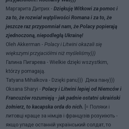
Маргарита Дитрих -
Dziękuję Witkowi za pomoc i
za to, że rozwiał wątpliwości Romana i za to, że
jeszcze raz przypomniał nam, że Polacy popierają
zjednoczoną, niepodległą Ukrainę!
Oleh Akkerman -
Polacy i Litwini okazali się
większymi przyjaciółmi niż myśleliśmy)))
Галина Пигарева - Wielkie dzięki wszystkim,
którzy pomagają.
Tatyana Mihalkova - Dzięki panu))) Дяка пану)))
Oksana Sharyi -
Polacy i Litwini lepiej od Niemców i
Francuzów rozumieją - jak padnie ostatni ukraiński
żołnierz, to kacapska orda do nich.
[= Поляки і
литовці краще за німців і французів розуиіють -
якщо упаде останній український солдат, то