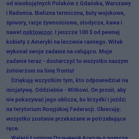
od nieobojętnych Polaków z Gdańska, Warszawy
i Radomia. Bielizna termiczna, buty wojskowe,
śpiwory, racje żywnościowe, słodycze, kawa i
nawet
noktowizor
. I jeszcze 100 $ od pewnej
kobiety z Ameryki na leczenie rannego. Witek
wykonał swoje zadanie na celująco. Moje
zadanie teraz - dostarczyć to wszystko naszym
żołnierzom na linię frontu!
Dziękuję wszystkim tym, kto odpowiedział na
inicjatywę. Oddzielnie - Witkowi. On prosił, aby
nie pokazywać jego oblicza, bo brzydki i jeździ
na terytorium Rosyjskiej Federacji. Obiecuję:
wszystko zostanie przekazane w potrzebujące
ręce.
Walerij Łoginow Позывной Аскольд
pomoże