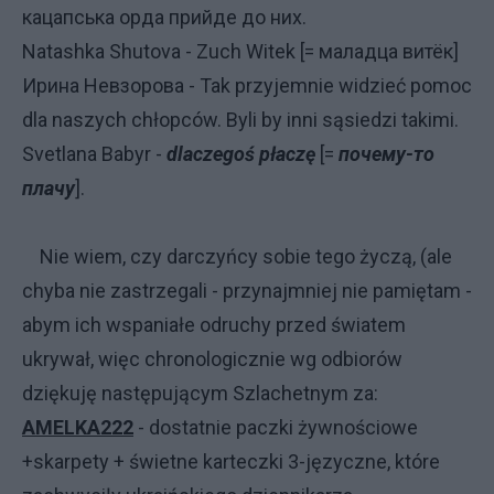
кацапська орда прийде до них.
Natashka Shutova - Zuch Witek [= маладца витёк]
Ирина Невзорова - Tak przyjemnie widzieć pomoc
dla naszych chłopców. Byli by inni sąsiedzi takimi.
Svetlana Babyr -
dlaczegoś płaczę
[=
почему-то
плачу
].
Nie wiem, czy darczyńcy sobie tego życzą, (ale
chyba nie zastrzegali - przynajmniej nie pamiętam -
abym ich wspaniałe odruchy przed światem
ukrywał, więc chronologicznie wg odbiorów
dziękuję następującym Szlachetnym za:
AMELKA222
- dostatnie paczki żywnościowe
+skarpety + świetne karteczki 3-języczne, które