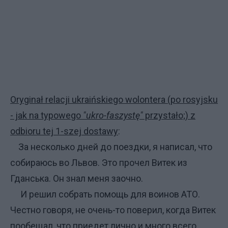
Oryginał relacji ukraińskiego wolontera (po rosyjsku
- jak na typowego
"ukro-faszystę"
przystało;) z
odbioru tej 1-szej dostawy
:
За несколько дней до поездки, я написал, что
собираюсь во Львов. Это прочел Витек из
Гданська. Он знал меня заочно.
И решил собрать помощь для воинов АТО.
Честно говоря, не очень-то поверил, когда Витек
пообещал, что приедет лично и много всего