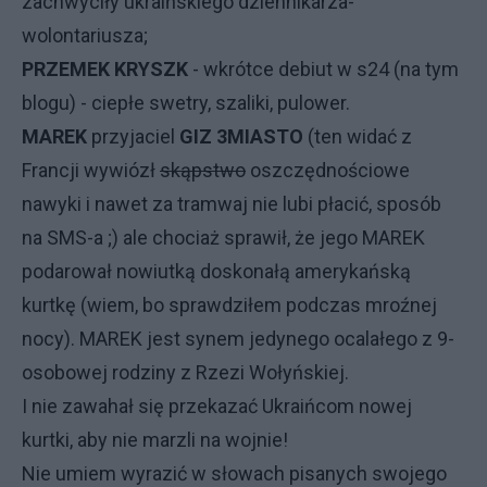
zachwyciły ukraińskiego dziennikarza-
wolontariusza;
PRZEMEK KRYSZK
- wkrótce debiut w s24 (na tym
blogu) - ciepłe swetry, szaliki, pulower.
MAREK
przyjaciel
GIZ 3MIASTO
(ten widać z
Francji wywiózł
skąpstwo
oszczędnościowe
nawyki i nawet za tramwaj nie lubi płacić, sposób
na SMS-a ;) ale chociaż sprawił, że jego MAREK
podarował nowiutką doskonałą amerykańską
kurtkę (wiem, bo sprawdziłem podczas mroźnej
nocy). MAREK jest synem jedynego ocalałego z 9-
osobowej rodziny z Rzezi Wołyńskiej.
I nie zawahał się przekazać Ukraińcom nowej
kurtki, aby nie marzli na wojnie!
Nie umiem wyrazić w słowach pisanych swojego