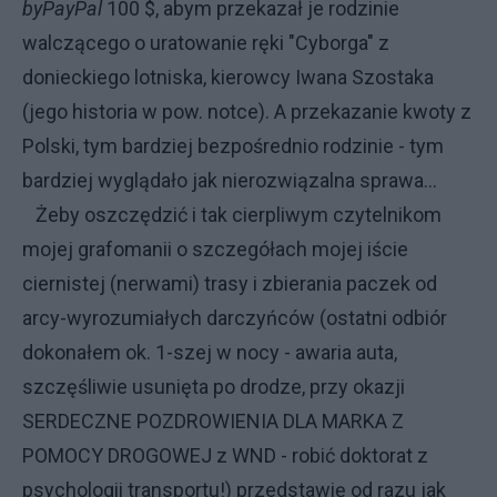
byPayPal
100 $, abym przekazał je rodzinie
walczącego o uratowanie ręki "Cyborga" z
donieckiego lotniska, kierowcy Iwana Szostaka
(jego historia w pow. notce). A przekazanie kwoty z
Polski, tym bardziej bezpośrednio rodzinie - tym
bardziej wyglądało jak nierozwiązalna sprawa...
Żeby oszczędzić i tak cierpliwym czytelnikom
mojej grafomanii o szczegółach mojej iście
ciernistej (nerwami) trasy i zbierania paczek od
arcy-wyrozumiałych darczyńców (ostatni odbiór
dokonałem ok. 1-szej w nocy - awaria auta,
szczęśliwie usunięta po drodze, przy okazji
SERDECZNE POZDROWIENIA DLA MARKA Z
POMOCY DROGOWEJ z WND - robić doktorat z
psychologii transportu!) przedstawię od razu jak