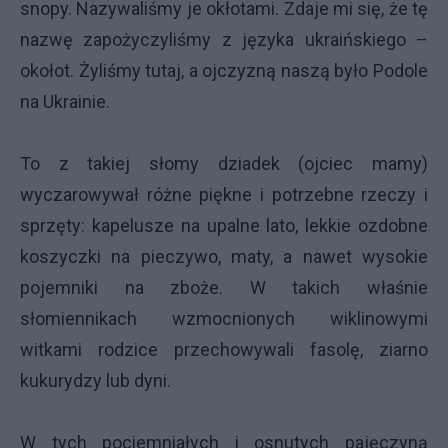
snopy. Nazywaliśmy je okłotami. Zdaje mi się, że tę
nazwę zapożyczyliśmy z języka ukraińskiego –
okołot. Żyliśmy tutaj, a ojczyzną naszą było Podole
na Ukrainie.
To z takiej słomy dziadek (ojciec mamy)
wyczarowywał różne piękne i potrzebne rzeczy i
sprzęty: kapelusze na upalne lato, lekkie ozdobne
koszyczki na pieczywo, maty, a nawet wysokie
pojemniki na zboże. W takich właśnie
słomiennikach wzmocnionych wiklinowymi
witkami rodzice przechowywali fasolę, ziarno
kukurydzy lub dyni.
W tych pociemniałych i osnutych pajęczyną