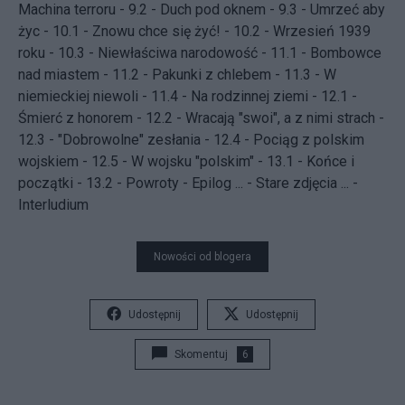
Machina terroru
-
9.2 - Duch pod oknem
-
9.3 - Umrzeć aby
życ
-
10.1 - Znowu chce się żyć!
-
10.2 - Wrzesień 1939
roku
-
10.3 - Niewłaściwa narodowość
-
11.1 - Bombowce
nad miastem
-
11.2 - Pakunki z chlebem
-
11.3 - W
niemieckiej niewoli
-
11.4 - Na rodzinnej ziemi
-
12.1 -
Śmierć z honorem
-
12.2 - Wracają "swoi", a z nimi strach
-
12.3 - "Dobrowolne" zesłania
-
12.4 - Pociąg z polskim
wojskiem
-
12.5 - W wojsku "polskim"
-
13.1 - Końce i
początki
-
13.2 - Powroty
-
Epilog
... -
Stare zdjęcia
... -
Interludium
Nowości od blogera
Udostępnij
Udostępnij
Skomentuj
6