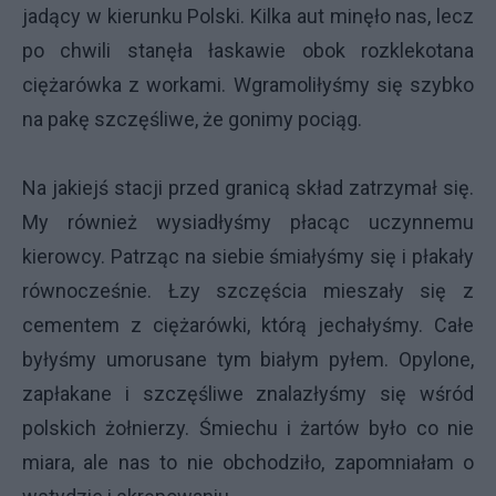
jadący w kierunku Polski. Kilka aut minęło nas, lecz
po chwili stanęła łaskawie obok rozklekotana
ciężarówka z workami. Wgramoliłyśmy się szybko
na pakę szczęśliwe, że gonimy pociąg.
Na jakiejś stacji przed granicą skład zatrzymał się.
My również wysiadłyśmy płacąc uczynnemu
kierowcy. Patrząc na siebie śmiałyśmy się i płakały
równocześnie. Łzy szczęścia mieszały się z
cementem z ciężarówki, którą jechałyśmy. Całe
byłyśmy umorusane tym białym pyłem. Opylone,
zapłakane i szczęśliwe znalazłyśmy się wśród
polskich żołnierzy. Śmiechu i żartów było co nie
miara, ale nas to nie obchodziło, zapomniałam o