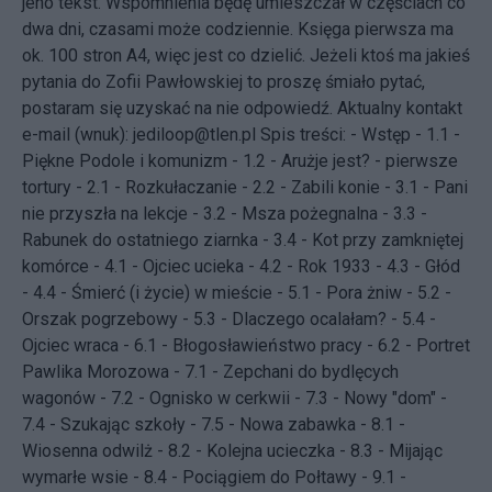
jeno tekst. Wspomnienia będę umieszczał w częściach co
dwa dni, czasami może codziennie. Księga pierwsza ma
ok. 100 stron A4, więc jest co dzielić. Jeżeli ktoś ma jakieś
pytania do Zofii Pawłowskiej to proszę śmiało pytać,
postaram się uzyskać na nie odpowiedź. Aktualny kontakt
e-mail (wnuk): jediloop@tlen.pl Spis treści: -
Wstęp
-
1.1 -
Piękne Podole i komunizm
-
1.2 - Arużje jest? - pierwsze
tortury
-
2.1 - Rozkułaczanie
-
2.2 - Zabili konie
-
3.1 - Pani
nie przyszła na lekcje
-
3.2 - Msza pożegnalna
-
3.3 -
Rabunek do ostatniego ziarnka
-
3.4 - Kot przy zamkniętej
komórce
-
4.1 - Ojciec ucieka
-
4.2 - Rok 1933
-
4.3 - Głód
-
4.4 - Śmierć (i życie) w mieście
-
5.1 - Pora żniw
-
5.2 -
Orszak pogrzebowy
-
5.3 - Dlaczego ocalałam?
-
5.4 -
Ojciec wraca
-
6.1 - Błogosławieństwo pracy
-
6.2 - Portret
Pawlika Morozowa
-
7.1 - Zepchani do bydlęcych
wagonów
-
7.2 - Ognisko w cerkwii
-
7.3 - Nowy "dom"
-
7.4 - Szukając szkoły
-
7.5 - Nowa zabawka
-
8.1 -
Wiosenna odwilż
-
8.2 - Kolejna ucieczka
-
8.3 - Mijając
wymarłe wsie
-
8.4 - Pociągiem do Połtawy
-
9.1 -