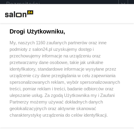
Rozmaitości
Technologie
Drogi Użytkowniku,
Sport
My, naszych 1160 zaufanych partnerów oraz inne
podmioty z salon24.pl uzyskujemy dostęp i
Społeczeństwo
przechowujemy informacje na urządzeniu oraz
przetwarzamy dane osobowe, takie jak unikalne
Kultura
identyfikatory, standardowe informacje wysyłane przez
urządzenie czy dane przeglądania w celu zapewniania
spersonalizowanych reklam, wybór spersonalizowanych
treści, pomiar reklam i treści, badanie odbiorców oraz
ulepszanie usług. Za zgodą Użytkownika my i Zaufani
X
Facebook
Instagram
Youtube
Partnerzy możemy używać dokładnych danych
geolokalizacyjnych oraz aktywnie skanować
charakterystykę urządzenia do celów identyfikacji.
Web Content Media sp. z o. o. © 2022
Ponieważ cenimy Twoją prywatność, prosimy o zgodę na
korzystanie z tych technologii poprzez kliknięcie