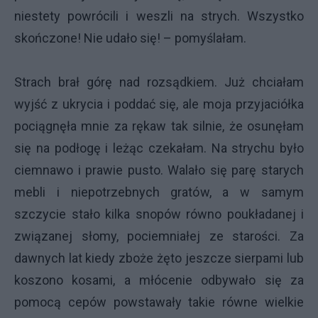
niestety powrócili i weszli na strych. Wszystko
skończone! Nie udało się! – pomyślałam.
Strach brał górę nad rozsądkiem. Już chciałam
wyjść z ukrycia i poddać się, ale moja przyjaciółka
pociągnęła mnie za rękaw tak silnie, że osunęłam
się na podłogę i leżąc czekałam. Na strychu było
ciemnawo i prawie pusto. Walało się parę starych
mebli i niepotrzebnych gratów, a w samym
szczycie stało kilka snopów równo poukładanej i
związanej słomy, pociemniałej ze starości. Za
dawnych lat kiedy zboże żęto jeszcze sierpami lub
koszono kosami, a młócenie odbywało się za
pomocą cepów powstawały takie równe wielkie