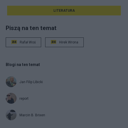
LITERATURA
Piszą na ten temat
Rafał Woś
Hirek Wrona
Blogi na ten temat
Jan Filip Libicki
report
Marcin B. Brixen