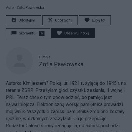
Autor: Zofia Pawłowska
Udostępnij
Udostępnij
Lubię to!
Skomentuj
6
Obserwuj notkę
O mnie
Zofia Pawłowska
Autorka Kim jestem? Polką, ur. 1921 r., żyjącą do 1945 r. na
terenie ZSRR. Przeżyłam głód, czystki, zesłania, II wojnę i
PRL. Teraz chcę o tym opowiedzieć, bo pamięć jest
najważniejsza. Elektroniczną wersję pamiętnika prowadzi
mój wnuk. Wszystkie zapiski pamiętnika zrobione zostały
ręcznie, w szkolnych zeszytach. On je przepisuje.
Redaktor Całość strony redaguje ja, od autorki pochodzi