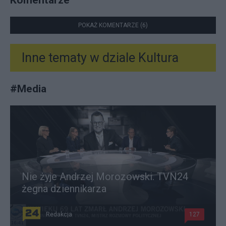
POKAŻ KOMENTARZE (6)
Inne tematy w dziale
Kultura
#
Media
Nie żyje Andrzej Morozowski. TVN24
żegna dziennikarza
Redakcja
127