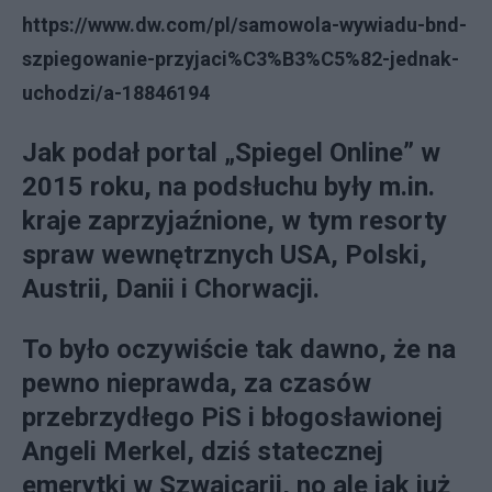
https://www.dw.com/pl/samowola-wywiadu-bnd-
szpiegowanie-przyjaci%C3%B3%C5%82-jednak-
uchodzi/a-18846194
Jak podał portal „Spiegel Online” w
2015 roku, na podsłuchu były m.in.
kraje zaprzyjaźnione, w tym resorty
spraw wewnętrznych USA, Polski,
Austrii, Danii i Chorwacji.
To było oczywiście tak dawno, że na
pewno nieprawda, za czasów
przebrzydłego PiS i błogosławionej
Angeli Merkel, dziś statecznej
emerytki w Szwajcarii, no ale jak już