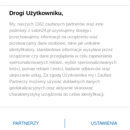
Technologie
Drogi Użytkowniku,
Sport
My, naszych 1162 zaufanych partnerów oraz inne
podmioty z salon24.pl uzyskujemy dostęp i
Społeczeństwo
przechowujemy informacje na urządzeniu oraz
przetwarzamy dane osobowe, takie jak unikalne
Kultura
identyfikatory, standardowe informacje wysyłane przez
urządzenie czy dane przeglądania w celu zapewniania
spersonalizowanych reklam, wybór spersonalizowanych
treści, pomiar reklam i treści, badanie odbiorców oraz
ulepszanie usług. Za zgodą Użytkownika my i Zaufani
X
Facebook
Instagram
Youtube
Partnerzy możemy używać dokładnych danych
geolokalizacyjnych oraz aktywnie skanować
charakterystykę urządzenia do celów identyfikacji.
Web Content Media sp. z o. o. © 2022
Ponieważ cenimy Twoją prywatność, prosimy o zgodę na
korzystanie z tych technologii poprzez kliknięcie
„Akceptuję”. Zgoda jest dobrowolna i zawsze możesz ją
Pomoc
O nas
Praca
Reklama
Kontakt
zmienić/wycofać klikając przycisk ustawień prywatności
PARTNERZY
USTAWIENIA
znajdujący się w lewym dolnym rogu strony
. Niektóre