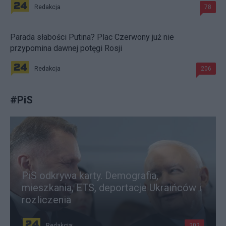
Redakcja
78
Parada słabości Putina? Plac Czerwony już nie
przypomina dawnej potęgi Rosji
Redakcja
206
#
PiS
PiS odkrywa karty. Demografia,
mieszkania, ETS, deportacje Ukraińców i
rozliczenia
Redakcja
202