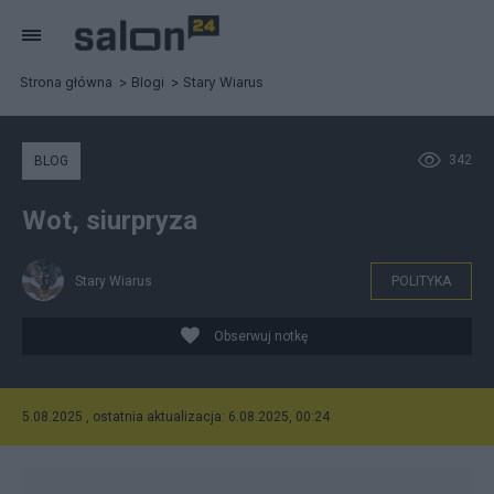
Strona główna
Blogi
Stary Wiarus
342
BLOG
Wot, siurpryza
Stary Wiarus
POLITYKA
Obserwuj notkę
5.08.2025 , ostatnia aktualizacja: 6.08.2025, 00:24