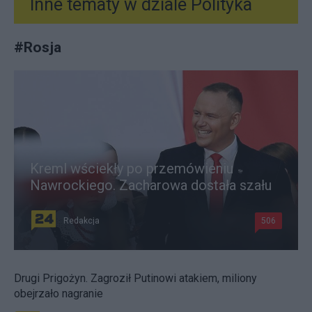
Inne tematy w dziale
Polityka
#
Rosja
Kreml wściekły po przemówieniu
Nawrockiego. Zacharowa dostała szału
Redakcja
506
Drugi Prigożyn. Zagroził Putinowi atakiem, miliony
obejrzało nagranie