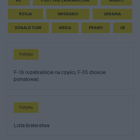
KO
POLITYKA ZAGRANICZNA
NIEMCY
ROSJA
IMIGRANCI
UKRAINA
DONALD TUSK
MEDIA
PRAWO
UE
Polityka
F-16 rozebraliście na części, F-35 chcecie
pomalować
Polityka
Lista braterstwa