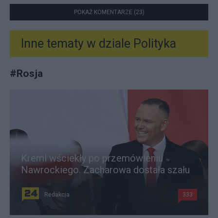
POKAŻ KOMENTARZE (23)
Inne tematy w dziale
Polityka
#
Rosja
Kreml wściekły po przemówieniu
Nawrockiego. Zacharowa dostała szału
Redakcja
333