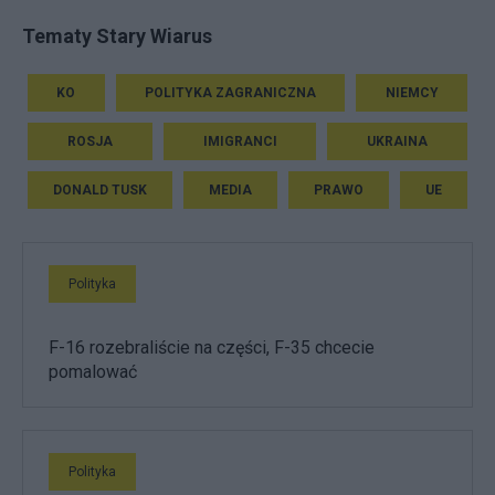
Tematy Stary Wiarus
KO
POLITYKA ZAGRANICZNA
NIEMCY
ROSJA
IMIGRANCI
UKRAINA
DONALD TUSK
MEDIA
PRAWO
UE
Polityka
F-16 rozebraliście na części, F-35 chcecie
pomalować
Polityka