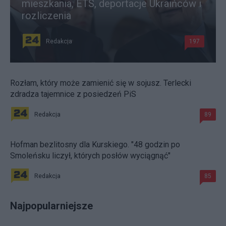
mieszkania, ETS, deportacje Ukraińców i
rozliczenia
Redakcja
197
Rozłam, który może zamienić się w sojusz. Terlecki
zdradza tajemnice z posiedzeń PiS
Redakcja
89
Hofman bezlitosny dla Kurskiego. "48 godzin po
Smoleńsku liczył, których posłów wyciągnąć"
Redakcja
85
Najpopularniejsze