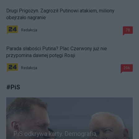
Drugi Prigożyn. Zagroził Putinowi atakiem, miliony
obejrzało nagranie
Redakcja
78
Parada słabości Putina? Plac Czerwony już nie
przypomina dawnej potęgi Rosji
Redakcja
206
#
PiS
PiS odkrywa karty. Demografia,