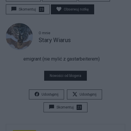
Skomentuj
23
Obserwuj notkę
O mnie
Stary Wiarus
emigrant (nie mylić z gastarbeiterem)
Nowości od blogera
Udostępnij
Udostępnij
Skomentuj
23