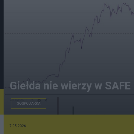
Giełda nie wierzy w SAFE
GOSPODARKA
Wykres giełdowy
7.05.2026