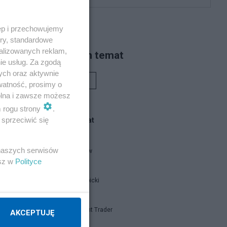
ęp i przechowujemy
ory, standardowe
alizowanych reklam,
Piszą na ten temat
ie usług. Za zgodą
ych oraz aktywnie
Rafał Woś
watność, prosimy o
wolna i zawsze możesz
m rogu strony
.
sprzeciwić się
Blogi na ten temat
 naszych serwisów
threeme-ww
esz w
Polityce
Jan Filip Libicki
Independent Trader
AKCEPTUJĘ