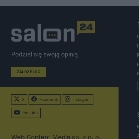
Podziel się swoją opinią
ZAŁÓŻ BLOG
X
Facebook
Instagram
Youtube
Web Content Media sp. z o. o.