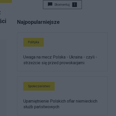
Skomentuj
1
z
ści
Najpopularniejsze
Polityka
Uwaga na mecz Polska - Ukraina - czyli -
strzeżcie się przed prowokacjami
Społeczeństwo
Upamiętnienie Polskich ofiar niemieckich
służb państwowych