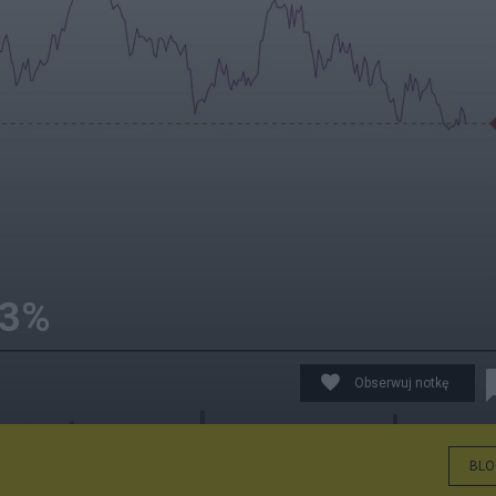
 3%
Obserwuj notkę
BLO