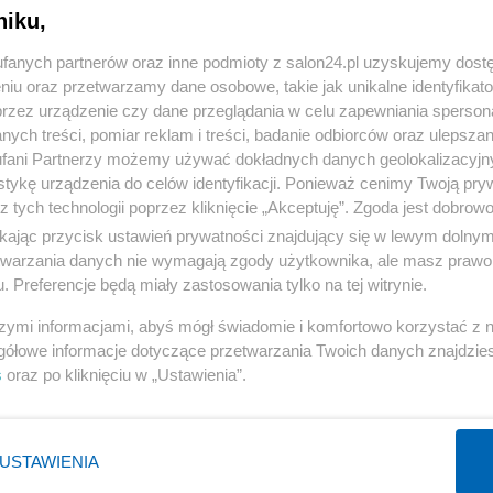
niku,
fanych partnerów oraz inne podmioty z salon24.pl uzyskujemy dost
komentuj
1
Obserwuj notkę
niu oraz przetwarzamy dane osobowe, takie jak unikalne identyfikat
przez urządzenie czy dane przeglądania w celu zapewniania sperson
ych treści, pomiar reklam i treści, badanie odbiorców oraz ulepszan
Gospodarka
fani Partnerzy możemy używać dokładnych danych geolokalizacyjn
tykę urządzenia do celów identyfikacji. Ponieważ cenimy Twoją pry
Długi niemal jak pensja. W tych regionach Polacy mają
z tych technologii poprzez kliknięcie „Akceptuję”. Zgoda jest dobro
największy kłopot
ikając przycisk ustawień prywatności znajdujący się w lewym dolny
etwarzania danych nie wymagają zgody użytkownika, ale masz prawo 
Redakcja
. Preferencje będą miały zastosowania tylko na tej witrynie.
szymi informacjami, abyś mógł świadomie i komfortowo korzystać z
gółowe informacje dotyczące przetwarzania Twoich danych znajdzi
s
oraz po kliknięciu w „Ustawienia”.
Gospodarka
Lawina zamykanych firm. Zatrważająca liczba
przypadków
USTAWIENIA