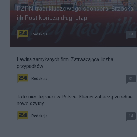
PZPN traci kluczowego sponsora. Brzoska
i InPost kończą długi etap
Redakcja
18
Lawina zamykanych firm. Zatrważająca liczba
przypadków
Redakcja
31
To koniec tej sieci w Polsce. Klienci zobaczą zupełnie
nowe szyldy
Redakcja
14