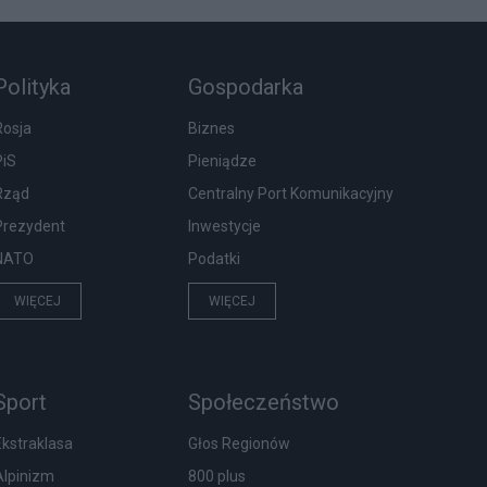
Polityka
Gospodarka
Rosja
Biznes
PiS
Pieniądze
Rząd
Centralny Port Komunikacyjny
Prezydent
Inwestycje
NATO
Podatki
WIĘCEJ
WIĘCEJ
Sport
Społeczeństwo
Ekstraklasa
Głos Regionów
Alpinizm
800 plus