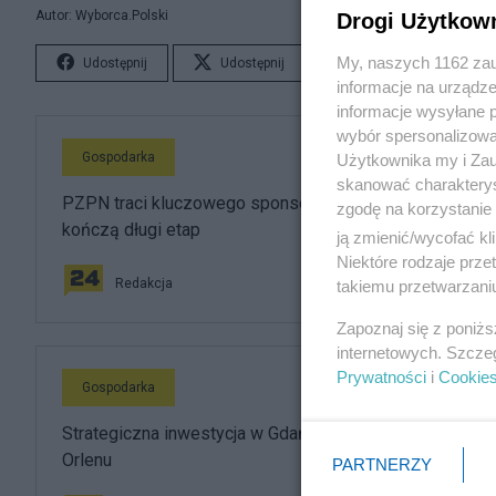
Autor: Wyborca.Polski
Drogi Użytkow
My, naszych 1162 zau
Udostępnij
Udostępnij
Lubię to!
S
informacje na urządze
informacje wysyłane 
wybór spersonalizowan
Gospodarka
Użytkownika my i Zau
skanować charakterys
PZPN traci kluczowego sponsora. Brzoska i InPost
zgodę na korzystanie 
kończą długi etap
ją zmienić/wycofać kl
Niektóre rodzaje prz
Redakcja
takiemu przetwarzaniu
Zapoznaj się z poniż
internetowych. Szcze
Prywatności
i
Cookie
Gospodarka
Strategiczna inwestycja w Gdańsku. Oczko w głowie
Orlenu
PARTNERZY