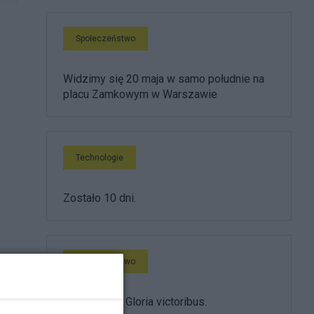
Społeczeństwo
Widzimy się 20 maja w samo południe na
placu Zamkowym w Warszawie
Technologie
Zostało 10 dni.
Społeczeństwo
Gloria victis. Gloria victoribus.