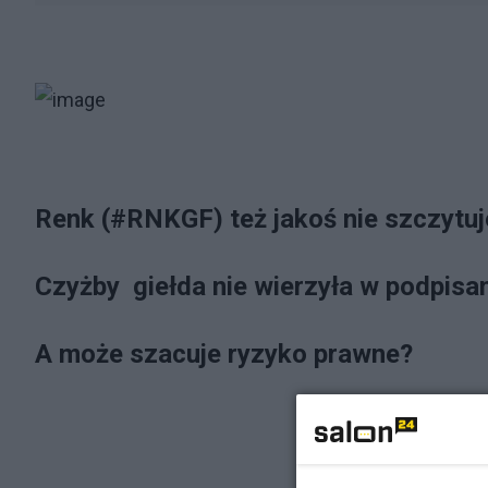
Renk (#RNKGF) też jakoś nie szczytuj
Czyżby giełda nie wierzyła w podpisa
A może szacuje ryzyko prawne?