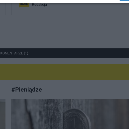
Redakcja
 KOMENTARZE (1)
#
Pieniądze