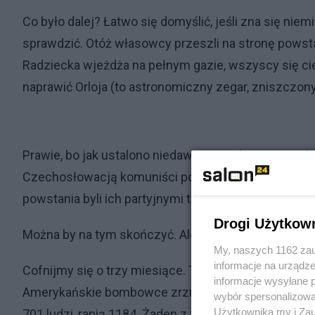
Co było dalej? Łatwo się domyślić, jeśli zna się ni
sprawdzić. Otóż własowcy przeszli na stronę powst
Radziecka wjeżdża na pełnym gazie, wszyscy się ci
naprawić Orloja (to astronomiczny zegar, zniszczony
Prawie, bo jak ustalono niedawno, w trakcie cztero
Czechosłowacją komuniści podawali znacznie zaniżo
powstania byli ich partyjnymi towarzyszami.
Drogi Użytkow
Można by na tym skończyć. Ale...
My, naszych 1162 zau
informacje na urządze
Cofnijmy się o trzy miesiące. To samo miejsce, Prag
informacje wysyłane 
Amerykańskie bombowce zrzucają 58 ton bomb na dzi
wybór spersonalizowan
Użytkownika my i Zau
701 ludzi, ranią 1184. Żaden z zabitych, jak łatwo 