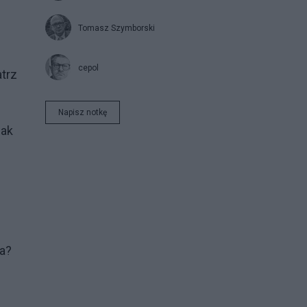
Tomasz Szymborski
cepol
trz
Napisz notkę
jak
a?