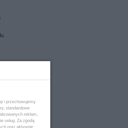
a
du.
ący
ęp i przechowujemy
ory, standardowe
alizowanych reklam,
ie usług. Za zgodą
ych oraz aktywnie
l