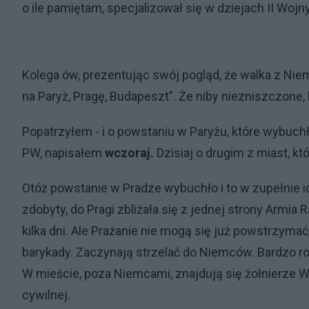
o ile pamiętam, specjalizował się w dziejach II Wojn
Kolega ów, prezentując swój pogląd, że walka z Ni
na Paryż, Pragę, Budapeszt". Że niby niezniszczone,
Popatrzyłem - i o powstaniu w Paryżu, które wybuc
PW, napisałem
wczoraj.
Dzisiaj o drugim z miast, k
Otóż powstanie w Pradze wybuchło i to w zupełnie id
zdobyty, do Pragi zbliżała się z jednej strony Armi
kilka dni. Ale Prażanie nie mogą się już powstrzymać,
barykady. Zaczynają strzelać do Niemców. Bardzo
W mieście, poza Niemcami, znajdują się żołnierze W
cywilnej.