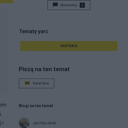
Skomentuj
2
Tematy yarc
HISTORIA
Piszą na ten temat
Rafał Woś
tem
Blogi na ten temat
,
 i
Jan Filip Libicki