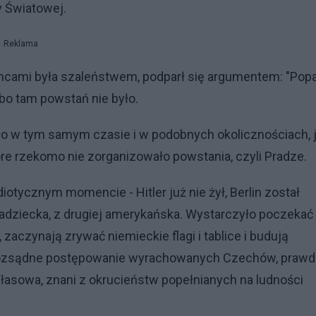
y Światowej.
Reklama
emcami była szaleństwem, podparł się argumentem: "Popa
 bo tam powstań nie było.
hło w tym samym czasie i w podobnych okolicznościach, 
tóre rzekomo nie zorganizowało powstania, czyli Pradze.
iotycznym momencie - Hitler już nie żył, Berlin został
a Radziecka, z drugiej amerykańska. Wystarczyło poczekać
 zaczynają zrywać niemieckie flagi i tablice i budują
 rozsądne postępowanie wyrachowanych Czechów, prawd
łasowa, znani z okrucieństw popełnianych na ludności