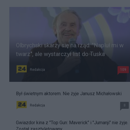
Olbrychski skarży się na rząd. "Napluł mi w
twarz", ale wystarczył list do Tuska
Redakcja
109
Był świetnym aktorem. Nie żyje Janusz Michałowski
Redakcja
8
Gwiazdor kina z "Top Gun: Maverick" i "Jumanji" nie żyje.
Został zasztyletowany