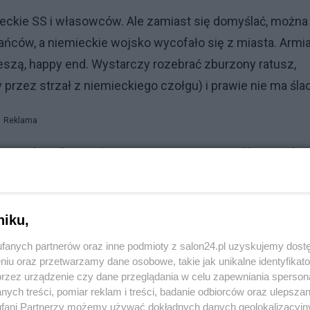
emieckie SS i własowców. Ale zamiast się domyślać, można
ańców, a niemieckie wojsko wycofało się z miasta. Armi
eszą, happy end. Wystarczy rozebrać zburzony ratusz,
 przez strzał z niemieckiego czołgu) i prawie nie ma śla
Reklama
dniowych walk zginęło nie mniej niż 2989 cywilów. Rządz
ną liczbę ofiar, prawdopodobnie dlatego, że przywódcy
niku,
fanych partnerów oraz inne podmioty z salon24.pl uzyskujemy dost
niu oraz przetwarzamy dane osobowe, takie jak unikalne identyfikat
a. Południe, 14 lutego 1945, Środa Popielcowa.
przez urządzenie czy dane przeglądania w celu zapewniania sperson
elnicę Vinohrady. W ciągu czterech minut zabijają
ych treści, pomiar reklam i treści, badanie odbiorców oraz ulepszan
fani Partnerzy możemy używać dokładnych danych geolokalizacyjn
odgadnąć, nie był antyamerykańskim powstańcem, żaden ce