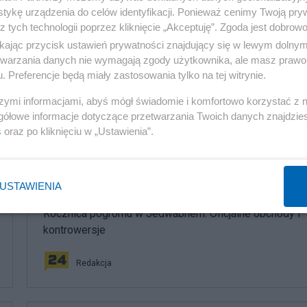
tykę urządzenia do celów identyfikacji. Ponieważ cenimy Twoją pry
 wskutek pomyłki lotników, którzy mieli zbombardować
z tych technologii poprzez kliknięcie „Akceptuję”. Zgoda jest dobro
ikając przycisk ustawień prywatności znajdujący się w lewym dolny
etwarzania danych nie wymagają zgody użytkownika, ale masz prawo 
. Preferencje będą miały zastosowania tylko na tej witrynie.
szymi informacjami, abyś mógł świadomie i komfortowo korzystać z
gółowe informacje dotyczące przetwarzania Twoich danych znajdzi
komentuj
2
Obserwuj notkę
s
oraz po kliknięciu w „Ustawienia”.
USTAWIENIA
Kultura
Rocznica pogromu w Jedwabnem. Oficjalne obchody i
kontrowersje
Redakcja