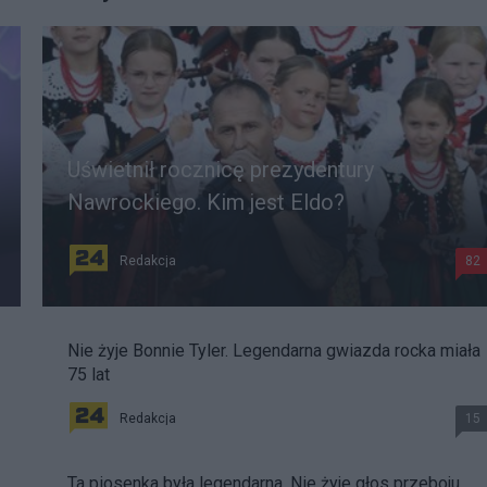
Uświetnił rocznicę prezydentury
Nawrockiego. Kim jest Eldo?
Redakcja
82
Nie żyje Bonnie Tyler. Legendarna gwiazda rocka miała
75 lat
Redakcja
15
Ta piosenka była legendarna. Nie żyje głos przeboju