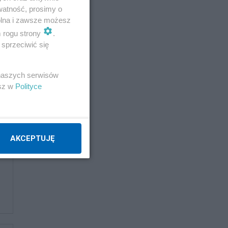
watność, prosimy o
wolna i zawsze możesz
m rogu strony
.
sprzeciwić się
 naszych serwisów
esz w
Polityce
AKCEPTUJĘ