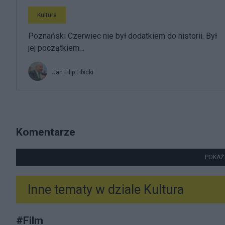
Kultura
Poznański Czerwiec nie był dodatkiem do historii. Był
jej początkiem…
Jan Filip Libicki
Komentarze
POKAŻ
Inne tematy w dziale
Kultura
#
Film