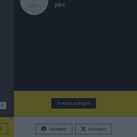
yarc
Nowości od blogera
2
G
Udostępnij
Udostępnij