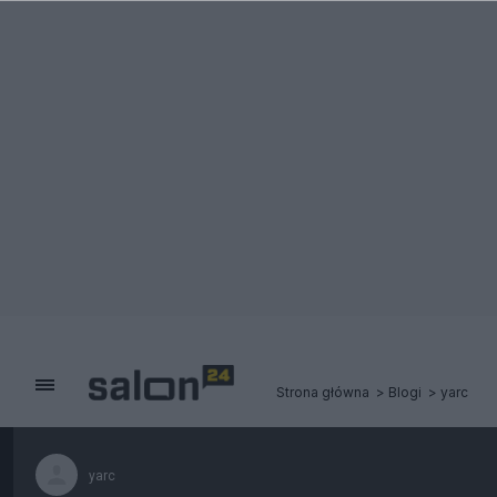
Strona główna
Blogi
yarc
yarc