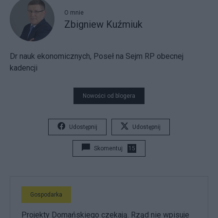
O mnie
Zbigniew Kuźmiuk
Dr nauk ekonomicznych, Poseł na Sejm RP obecnej
kadencji
Nowości od blogera
Udostępnij
Udostępnij
Skomentuj
15
Gospodarka
Projekty Domańskiego czekają. Rząd nie wpisuje