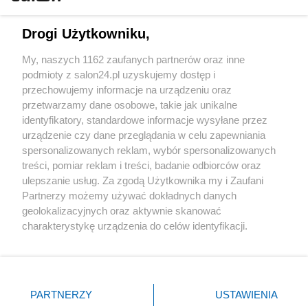
Technologie
Drogi Użytkowniku,
Sport
My, naszych 1162 zaufanych partnerów oraz inne
podmioty z salon24.pl uzyskujemy dostęp i
Społeczeństwo
przechowujemy informacje na urządzeniu oraz
przetwarzamy dane osobowe, takie jak unikalne
Kultura
identyfikatory, standardowe informacje wysyłane przez
urządzenie czy dane przeglądania w celu zapewniania
spersonalizowanych reklam, wybór spersonalizowanych
treści, pomiar reklam i treści, badanie odbiorców oraz
ulepszanie usług. Za zgodą Użytkownika my i Zaufani
X
Facebook
Instagram
Youtube
Partnerzy możemy używać dokładnych danych
geolokalizacyjnych oraz aktywnie skanować
charakterystykę urządzenia do celów identyfikacji.
Web Content Media sp. z o. o. © 2022
Ponieważ cenimy Twoją prywatność, prosimy o zgodę na
korzystanie z tych technologii poprzez kliknięcie
„Akceptuję”. Zgoda jest dobrowolna i zawsze możesz ją
Pomoc
O nas
Praca
Reklama
Kontakt
zmienić/wycofać klikając przycisk ustawień prywatności
PARTNERZY
USTAWIENIA
znajdujący się w lewym dolnym rogu strony
. Niektóre