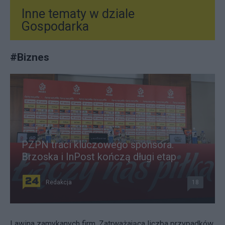
Inne tematy w dziale
Gospodarka
#
Biznes
PZPN traci kluczowego sponsora.
Brzoska i InPost kończą długi etap
Redakcja
18
Lawina zamykanych firm. Zatrważająca liczba przypadków