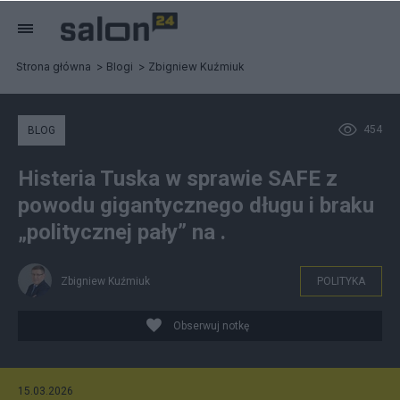
Strona główna
Blogi
Zbigniew Kuźmiuk
454
BLOG
Histeria Tuska w sprawie SAFE z
powodu gigantycznego długu i braku
„politycznej pały” na .
Zbigniew Kuźmiuk
POLITYKA
Obserwuj notkę
15.03.2026