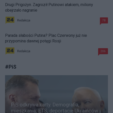
Drugi Prigożyn. Zagroził Putinowi atakiem, miliony
obejrzało nagranie
Redakcja
78
Parada słabości Putina? Plac Czerwony już nie
przypomina dawnej potęgi Rosji
Redakcja
206
#
PiS
PiS odkrywa karty. Demografia,
mieszkania, ETS, deportacje Ukraińców i