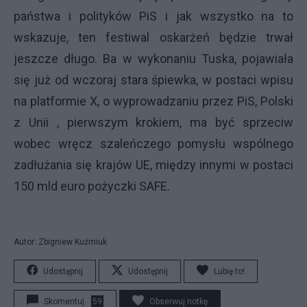
państwa i polityków PiS i jak wszystko na to
wskazuje, ten festiwal oskarżeń będzie trwał
jeszcze długo. Ba w wykonaniu Tuska, pojawiała
się już od wczoraj stara śpiewka, w postaci wpisu
na platformie X, o wyprowadzaniu przez PiS, Polski
z Unii , pierwszym krokiem, ma być sprzeciw
wobec wręcz szaleńczego pomysłu wspólnego
zadłużania się krajów UE, między innymi w postaci
150 mld euro pożyczki SAFE.
Autor: Zbigniew Kuźmiuk
Udostępnij
Udostępnij
Lubię to!
Skomentuj
59
Obserwuj notkę