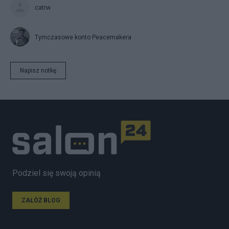
catrw
Tymczasowe konto Peacemakera
Napisz notkę
Podziel się swoją opinią
ZAŁÓŻ BLOG