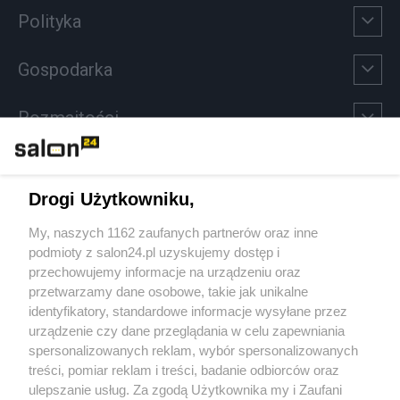
Polityka
Gospodarka
Rozmaitości
Technologie
Drogi Użytkowniku,
Sport
My, naszych 1162 zaufanych partnerów oraz inne
podmioty z salon24.pl uzyskujemy dostęp i
Społeczeństwo
przechowujemy informacje na urządzeniu oraz
przetwarzamy dane osobowe, takie jak unikalne
Kultura
identyfikatory, standardowe informacje wysyłane przez
urządzenie czy dane przeglądania w celu zapewniania
spersonalizowanych reklam, wybór spersonalizowanych
treści, pomiar reklam i treści, badanie odbiorców oraz
ulepszanie usług. Za zgodą Użytkownika my i Zaufani
X
Facebook
Instagram
Youtube