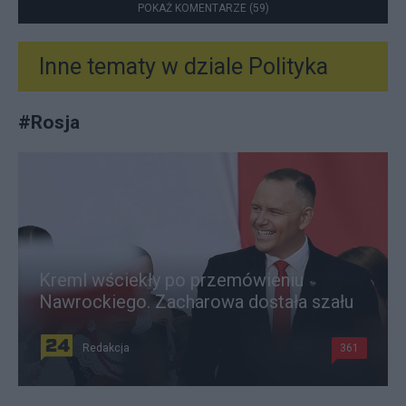
POKAŻ KOMENTARZE (59)
Inne tematy w dziale
Polityka
#
Rosja
Kreml wściekły po przemówieniu
Nawrockiego. Zacharowa dostała szału
Redakcja
361