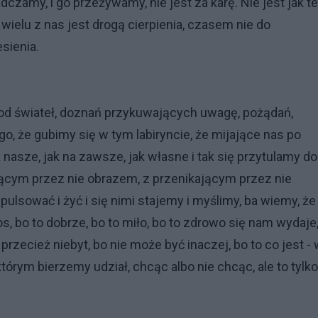
dczamy, i go przeżywamy, nie jest za karę. Nie jest jak t
a wielu z nas jest drogą cierpienia, czasem nie do
sienia.
ją od świateł, doznań przykuwających uwagę, pożądań,
iego, że gubimy się w tym labiryncie, że mijające nas po
nasze, jak na zawsze, jak własne i tak się przytulamy do
jącym przez nie obrazem, z przenikającym przez nie
ulsować i żyć i się nimi stajemy i myślimy, ba wiemy, że
s, bo to dobrze, bo to miło, bo to zdrowo się nam wydaje
rzecież niebyt, bo nie może być inaczej, bo to co jest -
w którym bierzemy udział, chcąc albo nie chcąc, ale to tylko