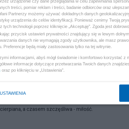
przez urządzenie czy dane przeglądania w celu zapewniania sperson
 uśmiechu, każdego razem i każdej chwili samotności.
ych treści, pomiar reklam i treści, badanie odbiorców oraz ulepszan
a, bo on te wszystkie chwile nieskończone nanizuje na 
fani Partnerzy możemy używać dokładnych danych geolokalizacyjn
z powidłami jest bez znaczenia. Że ból z powodu niepoko
tykę urządzenia do celów identyfikacji. Ponieważ cenimy Twoją pry
z tych technologii poprzez kliknięcie „Akceptuję”. Zgoda jest dobro
wile razem, przy stole, przy winie, gdy nad głowami nieb
ikając przycisk ustawień prywatności znajdujący się w lewym dolny
iele lat, choć przecież światło wcale nie biegnie, tylko je
etwarzania danych nie wymagają zgody użytkownika, ale masz prawo 
, a w niej jesteśmy My, w takie niebo czasem wpatrzeni, b
. Preferencje będą miały zastosowania tylko na tej witrynie.
w gwiazdy? Chyba tylko popatrzeć tak w oczy drugiego
szymi informacjami, abyś mógł świadomie i komfortowo korzystać z
gółowe informacje dotyczące przetwarzania Twoich danych znajdzi
chświat, a nawet Miłość, która go utrzymuje w ruchu.
s
oraz po kliknięciu w „Ustawienia”.
nas ten, Kto nas tam spotka. Wszystko będzie inaczej, 
USTAWIENIA
o, ta nasza, czasem schowana do szuflady, czasem
erpiana, a czasem szczęśliwa - miłość.