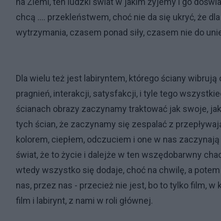
na Ziemi, ten ludzki świat w jakim żyjemy i go doświa
chcą .... przekleństwem, choć nie da się ukryć, że dl
wytrzymania, czasem ponad siły, czasem nie do unie
Dla wielu też jest labiryntem, którego ściany wibru
pragnień, interakcji, satysfakcji, i tyle tego wszystk
ścianach obrazy zaczynamy traktować jak swoje, jak 
tych ścian, że zaczynamy się zespalać z przepływa
kolorem, ciepłem, odczuciem i one w nas zaczynają p
świat, że to życie i dalejże w ten wszędobarwny chao
wtedy wszystko się dodaje, choć na chwilę, a potem p
nas, przez nas - przecież nie jest, bo to tylko film, 
film i labirynt, z nami w roli głównej.