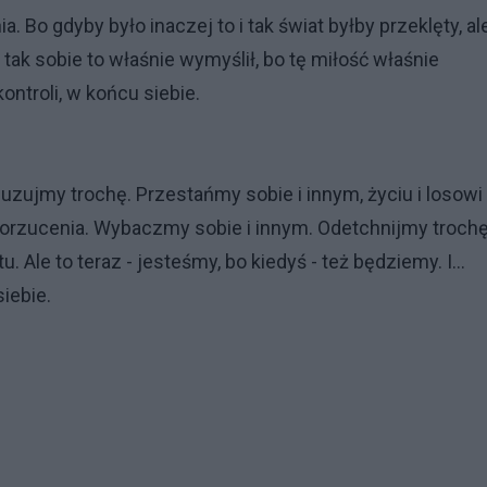
. Bo gdyby było inaczej to i tak świat byłby przeklęty, al
i tak sobie to właśnie wymyślił, bo tę miłość właśnie
ontroli, w końcu siebie.
uzujmy trochę. Przestańmy sobie i innym, życiu i losowi
orzucenia. Wybaczmy sobie i innym. Odetchnijmy trochę
Ale to teraz - jesteśmy, bo kiedyś - też będziemy. I...
iebie.