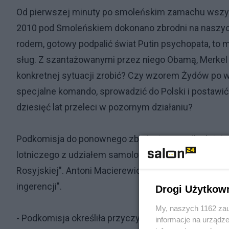
Od pierwszej minuty po smoleńskim zamachu wszysc
2010 pod Smoleńskiem dokonano zbrodni na naszych 
rodem, gotowy podpalić świat Putin psychopata, to
sług. Z szantażowanymi przez niego Obamą, Merkel 
konkretnej sytuacji zrobić? Czy wzorem Żydów po w
specjalne komando, sprowadzić do Polski i postaw
dziesięć lat przeleci w pozornym działaniu?
Podkomisja do ponownego zbadania wypadku lotnicz
lotniczego z udziałem samolotu Tu 154-M nr 101 nad
Rosyjskiej". Antoni Macierewicz przekonywał, że ka
ingerencji".
Drogi Użytkow
My, naszych 1162 zau
- Podkomisja określiła przyczynę zdarzenia lotnicz
informacje na urządze