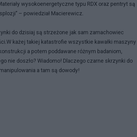
teriały wysokoenergetyczne typu RDX oraz pentryt są
splozji” – powiedział Macierewicz.
zynki do dzisiaj są strzeżone jak sam zamachowiec
ości.W każej takiej katastrofie wszystkie kawałki maszyny
 konstrukcji a potem poddawane różnym badaniom,
ego nie doszło? Wiadomo! Dlaczego czarne skrzynki do
 zmanipulowania a tam są dowody!