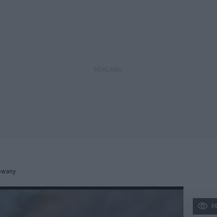
owany
6