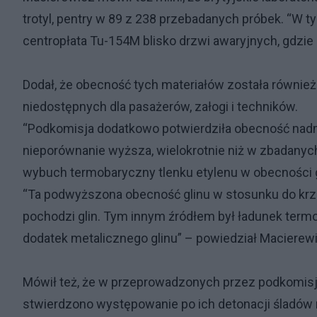
trotyl, pentry w 89 z 238 przebadanych próbek. “W 
centropłata Tu-154M blisko drzwi awaryjnych, gdzi
Dodał, że obecność tych materiałów została równie
niedostępnych dla pasażerów, załogi i techników.
“Podkomisja dodatkowo potwierdziła obecność nadm
nieporównanie wyższa, wielokrotnie niż w zbadanyc
wybuch termobaryczny tlenku etylenu w obecności g
“Ta podwyższona obecność glinu w stosunku do krz
pochodzi glin. Tym innym źródłem był ładunek term
dodatek metalicznego glinu” – powiedział Macierew
Mówił też, że w przeprowadzonych przez podkomi
stwierdzono występowanie po ich detonacji śladó