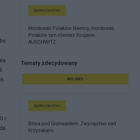
Społeczeństwo
Mordowali Polaków Niemcy, mordowali
Polaków tam również Rosjanie.
lni
AUSCHWITZ.
ala
Tematy zdecydowany
i
ch
WOJSKO
e
Społeczeństwo
 r.
Bitwa pod Grunwaldem. Zwycięstwo nad
da.
Krzyżakami