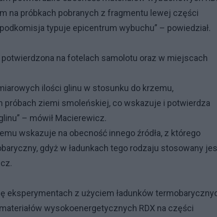
tym na próbkach pobranych z fragmentu lewej części
e podkomisja typuje epicentrum wybuchu” – powiedział.
ż potwierdzona na fotelach samolotu oraz w miejscach
iarowych ilości glinu w stosunku do krzemu,
h próbach ziemi smoleńskiej, co wskazuje i potwierdza
linu” – mówił Macierewicz.
emu wskazuje na obecność innego źródła, z którego
obaryczny, gdyż w ładunkach tego rodzaju stosowany jes
icz.
sję eksperymentach z użyciem ładunków termobaryczny
w materiałów wysokoenergetycznych RDX na części