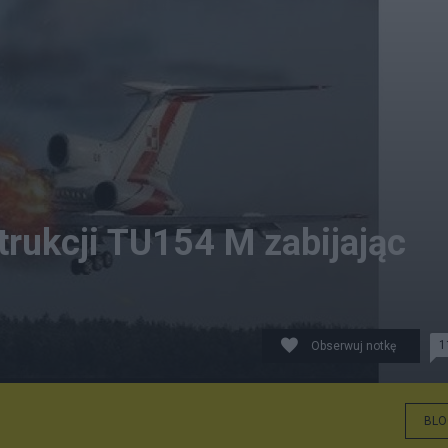
rukcji TU154 M zabijając
1
Obserwuj notkę
BLO