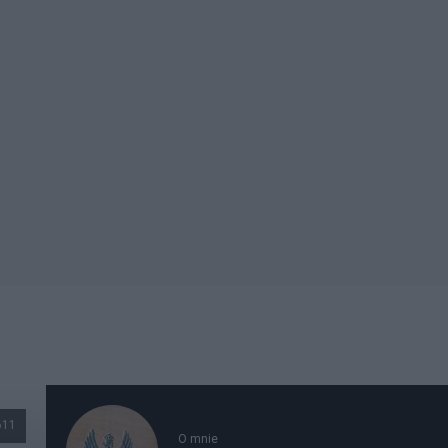
611
O mnie