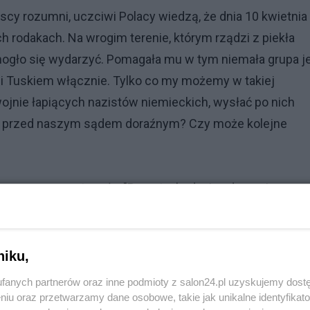
y rozumni, uczciwi Polacy wiedzą, że dnia 10 kwietnia
rodakach. Na wrogim terenie, którym rządzi z piekła
 mogło się wydarzyć. Pomagała mu w tym niemała grupa j
i Tuskiem włącznie. Tylko co my możemy w takiej
ojnie łapiących nazistów niemieckich, wysłać po nich
ić przed naszym sądem doraźnym? Czy może kolejne
ego zaprezentowała "Raport z badania zdarzenia
 lotniskiem Smoleńsk Siewiernyj na terenie Federacji
tastrofa rzekomo była "wynikiem aktu bezprawnej
niku,
fanych partnerów oraz inne podmioty z salon24.pl uzyskujemy dost
ego z udziałem samolotu Tu 154M 10 kwietnia 2010 roku 
niu oraz przetwarzamy dane osobowe, takie jak unikalne identyfikat