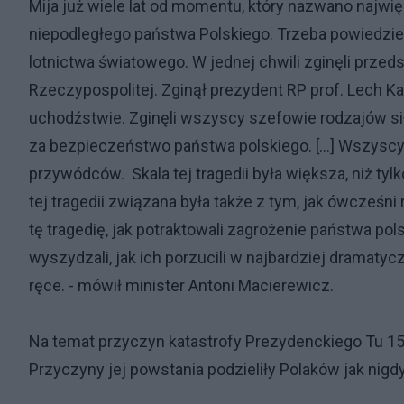
Mija już wiele lat od momentu, który nazwano najwię
niepodległego państwa Polskiego. Trzeba powiedzieć,
lotnictwa światowego. W jednej chwili zginęli przeds
Rzeczypospolitej. Zginął prezydent RP prof. Lech Ka
uchodźstwie. Zginęli wszyscy szefowie rodzajów sił 
za bezpieczeństwo państwa polskiego. [...] Wszyscy w
przywódców. Skala tej tragedii była większa, niż tyl
tej tragedii związana była także z tym, jak ówcześni 
tę tragedię, jak potraktowali zagrożenie państwa pols
wyszydzali, jak ich porzucili w najbardziej dramaty
ręce. - mówił minister Antoni Macierewicz.
Na temat przyczyn katastrofy Prezydenckiego Tu 15
Przyczyny jej powstania podzieliły Polaków jak nigd