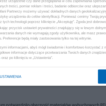
przez urządzenie czy dane przeglądania w celu zapewniania sperson
 powiedział szef podkomisji Antoni Macierewicz. Główny
ych treści, pomiar reklam i treści, badanie odbiorców oraz ulepszan
0 metrów przed minięciem brzozy" oraz "eksplozja w
fani Partnerzy możemy używać dokładnych danych geolokalizacyjn
tykę urządzenia do celów identyfikacji. Ponieważ cenimy Twoją pry
raportu z 2011 r.
z tych technologii poprzez kliknięcie „Akceptuję”. Zgoda jest dobro
ikając przycisk ustawień prywatności znajdujący się w lewym dolny
samolotu nadmiarowych ilości glinu w stosunku do krze
etwarzania danych nie wymagają zgody użytkownika, ale masz prawo 
. Preferencje będą miały zastosowania tylko na tej witrynie.
owiedział Antoni Macierewicz podczas prezentacji rapo
szymi informacjami, abyś mógł świadomie i komfortowo korzystać z
gółowe informacje dotyczące przetwarzania Twoich danych znajdzi
to ślady materiałów wybuchowych takich pentryt, trotyl,
s
oraz po kliknięciu w „Ustawienia”.
tym jednoczesne wskazania dwóch detektorów wystąpiły 
otylu zostały ukryte przez prokuraturę wojskową, choć s
13 r. przyznał, że obecność trotylu została wykryta” –
USTAWIENIA
“w tej sprawie fałszerstwa z wnioskiem o wszczęcie
torium potwierdziło obecność materiałów wybuchowych RD