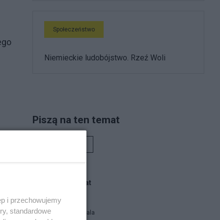
Społeczeństwo
ego
Niemieckie ludobójstwo. Rzeź Woli
Piszą na ten temat
Rafał Woś
Blogi na ten temat
ęp i przechowujemy
w
ory, standardowe
Siukum Balala