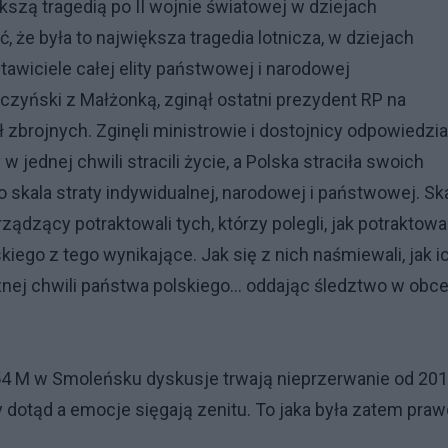
kszą tragedią po II wojnie światowej w dziejach
 że była to największa tragedia lotnicza, w dziejach
tawiciele całej elity państwowej i narodowej
czyński z Małżonką, zginął ostatni prezydent RP na
zbrojnych. Zginęli ministrowie i dostojnicy odpowiedzia
 jednej chwili stracili życie, a Polska straciła swoich
ko skala straty indywidualnej, narodowej i państwowej. Sk
rządzący potraktowali tych, którzy polegli, jak potraktowal
kiego z tego wynikające. Jak się z nich naśmiewali, jak i
cznej chwili państwa polskiego... oddając śledztwo w obc
4 M w Smoleńsku dyskusje trwają nieprzerwanie od 2010
y dotąd a emocje sięgają zenitu. To jaka była zatem praw