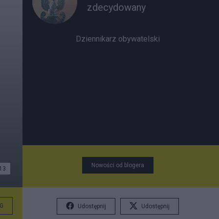
zdecydowany
Dziennikarz obywatelski
Nowości od blogera
13
G
Udostępnij
Udostępnij