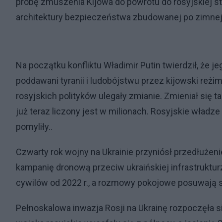
próbę zmuszenia Kijowa do powrotu do rosyjskiej str
architektury bezpieczeństwa zbudowanej po zimnej
Na początku konfliktu Władimir Putin twierdził, że je
poddawani tyranii i ludobójstwu przez kijowski reż
rosyjskich polityków ulegały zmianie. Zmieniał się ta
już teraz liczony jest w milionach. Rosyjskie władz
pomyliły..
Czwarty rok wojny na Ukrainie przyniósł przedłużen
kampanię dronową przeciw ukraińskiej infrastrukturz
cywilów od 2022 r., a rozmowy pokojowe posuwają s
Pełnoskalowa inwazja Rosji na Ukrainę rozpoczęła się