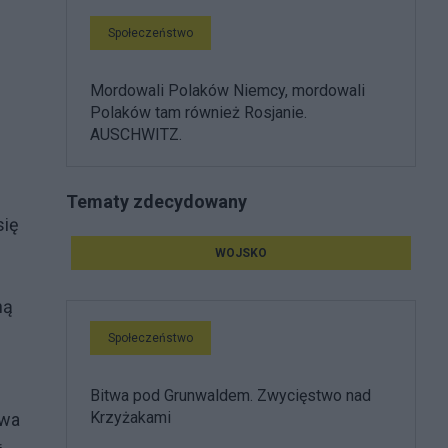
Społeczeństwo
Mordowali Polaków Niemcy, mordowali
Polaków tam również Rosjanie.
AUSCHWITZ.
Tematy zdecydowany
się
WOJSKO
ną
Społeczeństwo
Bitwa pod Grunwaldem. Zwycięstwo nad
Krzyżakami
owa