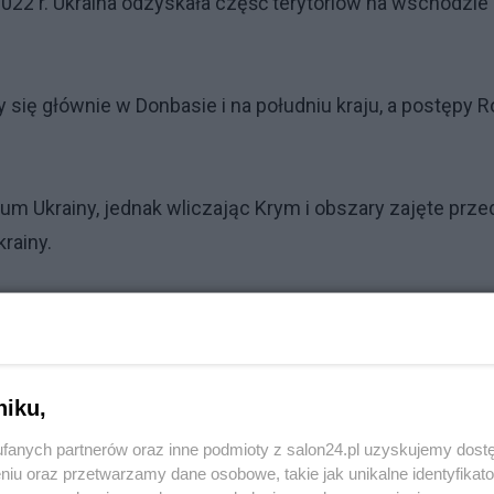
2022 r. Ukraina odzyskała część terytoriów na wschodzie 
y się głównie w Donbasie i na południu kraju, a postępy R
rium Ukrainy, jednak wliczając Krym i obszary zajęte prze
krainy.
 zabitych, rannych i zaginionych – wynoszą blisko 1,2 m
analiz amerykańskiego Centrum Studiów Strategicznych i
niku,
, w tym do 140 tys. poległych.
fanych partnerów oraz inne podmioty z salon24.pl uzyskujemy dost
niu oraz przetwarzamy dane osobowe, takie jak unikalne identyfikat