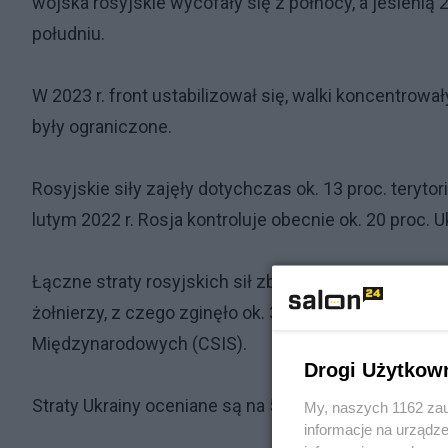
wojska rosyjskie wycofały się z północy, a jesienią 
południu.
W 2023 r. front ustabilizował się, walki koncentrował
były ograniczone.
Rosyjskie siły zajęły dotychczas ok. 13 proc. teryto
lutym 2022 r. Rosja kontroluje obecnie ok. 20 proc. U
Łączne straty rosyjskich sił zbrojnych – obejmujące
żołnierzy, z czego zginęło ok. 300 tys. – wynika z 
Międzynarodowych (CSIS).
Drogi Użytkow
Straty Ukrainy oceniane są na 500–600 tys. żołnierzy
My, naszych 1162 zau
informacje na urządze