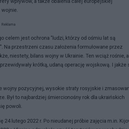
efy wpływów, a także obalenia całej europejskiej
 wojnie.
Reklama
go celem jest ochrona "ludzi, którzy od ośmiu lat są
im". Na przestrzeni czasu założenia formułowane przez
kże, niestety, bilans wojny w Ukrainie. Ten wciąż rośnie, a
e przewidywały krótką, udaną operację wojskową. I jakże 
ie wojny pozycyjnej, wysokie straty rosyjskie i zmasowa
e. Był to najbardziej śmiercionośny rok dla ukraińskich
ię powoli.
 24 lutego 2022 r. Po nieudanej próbie zajęcia m.in. Kij