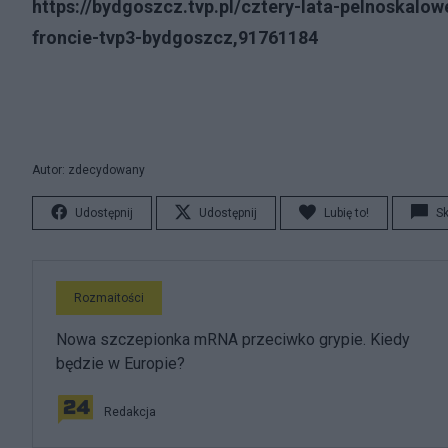
https://bydgoszcz.tvp.pl/cztery-lata-pelnoskalowe
froncie-tvp3-bydgoszcz,91761184
Autor: zdecydowany
Udostępnij
Udostępnij
Lubię to!
S
Rozmaitości
Nowa szczepionka mRNA przeciwko grypie. Kiedy
będzie w Europie?
Redakcja