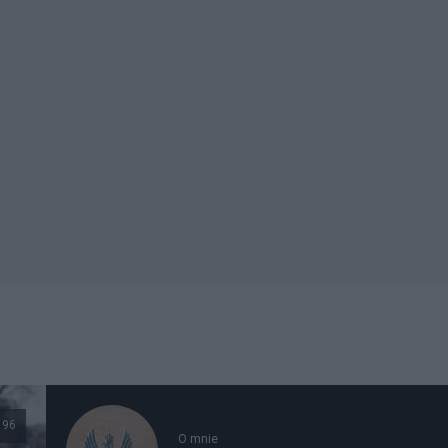
96
O mnie