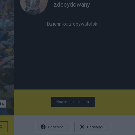
zdecydowany
Dziennikarz obywatelski
Nowości od blogera
14
G
Udostępnij
Udostępnij