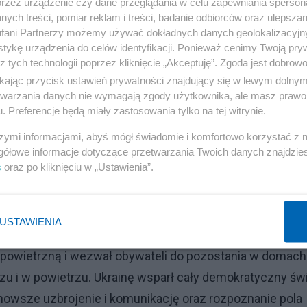
przez urządzenie czy dane przeglądania w celu zapewniania sperson
ych treści, pomiar reklam i treści, badanie odbiorców oraz ulepszan
fani Partnerzy możemy używać dokładnych danych geolokalizacyjn
tykę urządzenia do celów identyfikacji. Ponieważ cenimy Twoją pry
z tych technologii poprzez kliknięcie „Akceptuję”. Zgoda jest dobro
Reklama
ikając przycisk ustawień prywatności znajdujący się w lewym dolny
sja przeprowadziła zmasowane ataki rakietowe na lotnis
etwarzania danych nie wymagają zgody użytkownika, ale masz prawo 
. Preferencje będą miały zastosowania tylko na tej witrynie.
Ukrainy, m.in. w Kijowie, Charkowie i Odessie. Celem był
znych Ukrainy.
szymi informacjami, abyś mógł świadomie i komfortowo korzystać z
gółowe informacje dotyczące przetwarzania Twoich danych znajdzi
s
oraz po kliknięciu w „Ustawienia”.
 Białorusi na Kijów, z terytorium Federacji Rosyjskiej n
 na południe kraju.
USTAWIENIA
 wielu miastach, m.in. w Mariupolu, Charkowie, Kijowie
 powietrzną i wezwał obywateli do pozostania w domach
orzu i w powietrzu. Ukrainę wsparł cały demokratyczny św
owsze uzbrojenie i komunikację oraz rozpoznanie pola