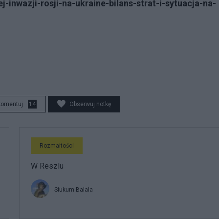
j-inwazji-rosji-na-ukraine-bilans-strat-i-sytuacja-na-
komentuj
14
Obserwuj notkę
Rozmaitości
W Reszlu
Siukum Balala