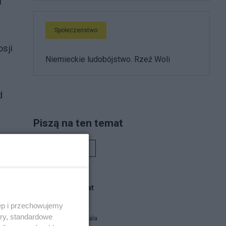
i
Społeczeństwo
osji
Niemieckie ludobójstwo. Rzeź Woli
d
Piszą na ten temat
ln
Rafał Woś
Blogi na ten temat
ęp i przechowujemy
ory, standardowe
Siukum Balala